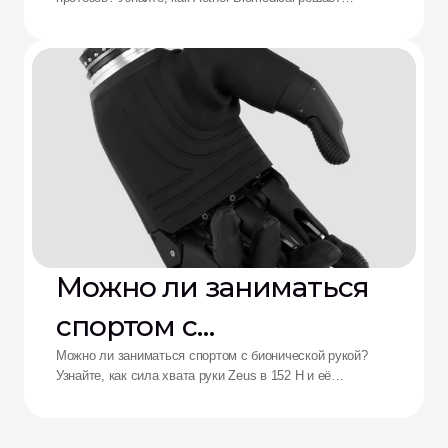
протезов: решение от
проблемы боли в культеприемнике, разряда батареи и
утомления от сложного управления.
Aether
Можно ли заниматься
спортом с
бионической рукой?
Можно ли заниматься спортом с бионической рукой?
Узнайте, как сила хвата руки Zeus в 152 Н и её
ударопрочность переосмысливают возможности
адаптивных спортсменов.