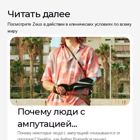
Читать далее
Посмотрите Zeus в действии в клинических условиях по всему 
миру
Почему люди с
ампутацией
отказываются от
Почему некоторые люди с ампутацией отказываются от
протезов? Узнайте, как Aether Biomedical решает