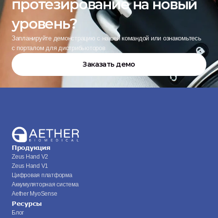
протезирование на новый 
уровень?
Запланируйте демонстрацию с нашей командой или ознакомьтесь 
с порталом для дистрибьюторов
Заказать демо
Продукция
Zeus Hand V2
Zeus Hand V1
Цифровая платформа
Аккумуляторная система
Aether MyoSense
Ресурсы
Блог