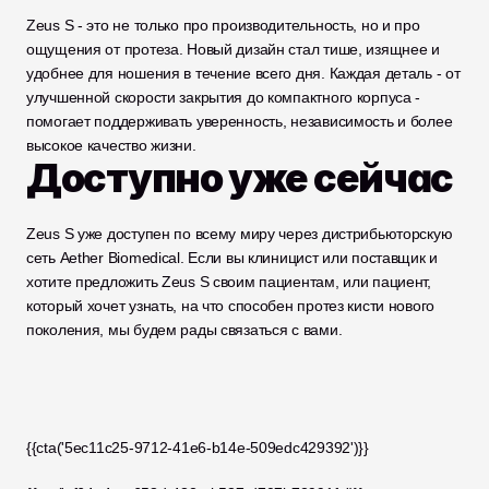
Zeus S - это не только про производительность, но и про 
ощущения от протеза. Новый дизайн стал тише, изящнее и 
удобнее для ношения в течение всего дня. Каждая деталь - от 
улучшенной скорости закрытия до компактного корпуса - 
помогает поддерживать уверенность, независимость и более 
высокое качество жизни.
Доступно уже сейчас
Zeus S уже доступен по всему миру через дистрибьюторскую 
сеть Aether Biomedical. Если вы клиницист или поставщик и 
хотите предложить Zeus S своим пациентам, или пациент, 
который хочет узнать, на что способен протез кисти нового 
поколения, мы будем рады связаться с вами.
{{cta('5ec11c25-9712-41e6-b14e-509edc429392')}}