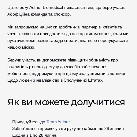
Цього року Aether Biomedical пишається тим, що бере участь 
як офіційна команда та спонсор.
Ми запрошуємо наших співробітників, партнерів, клієнтів та 
членів спільноти приєднатися до нас протягом липня, коли ми 
рухатимемося разом заради справи, яка тісно перегукується з 
нашою місією.
Беручи участь, ви допоможете підвищити обізнаність про 
важливість рівного доступу до засобів забезпечення 
мобільності, підтримуючи при цьому значущі зміни в політиці 
щодо людей з інвалідністю в Сполучених Штатах.
Як ви можете долучитися
Приєднуйтесь до 
Team Aether
.
Зобов'яжіться присвячувати руху щонайменше 28 хвилин 
щодня з 1 по 28 липня.