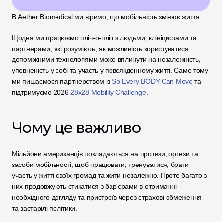
В Aether Biomedical ми віримо, що мобільність змінює життя.
Щодня ми працюємо пліч-о-пліч з людьми, клініцистами та 
партнерами, які розуміють, як можливість користуватися 
допоміжними технологіями може вплинути на незалежність, 
упевненість у собі та участь у повсякденному житті. Саме тому 
ми пишаємося партнерством із 
So Every BODY Can Move
 та 
підтримуємо 2026 
28x28 Mobility Challenge
.
Чому це важливо
Мільйони американців покладаються на протези, ортези та 
засоби мобільності, щоб працювати, тренуватися, брати 
участь у житті своїх громад та жити незалежно. Проте багато з 
них продовжують стикатися з бар'єрами в отриманні 
необхідного догляду та пристроїв через страхові обмеження 
та застарілі політики.