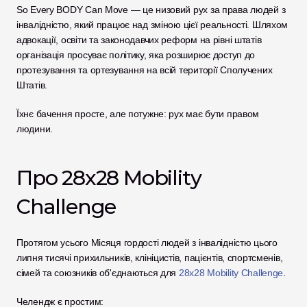
So Every BODY Can Move — це низовий рух за права людей з 
інвалідністю, який працює над зміною цієї реальності. Шляхом 
адвокації, освіти та законодавчих реформ на рівні штатів 
організація просуває політику, яка розширює доступ до 
протезування та ортезування на всій території Сполучених 
Штатів.
Їхнє бачення просте, але потужне: рух має бути правом 
людини.
Про 28x28 Mobility 
Challenge
Протягом усього Місяця гордості людей з інвалідністю цього 
липня тисячі прихильників, клініцистів, пацієнтів, спортсменів, 
сімей та союзників об'єднаються для 
28x28 Mobility Challenge
.
Челендж є простим: