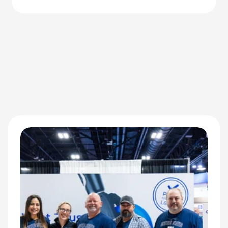
до ударів переосмислюють результати для адаптивних
спортсменів.