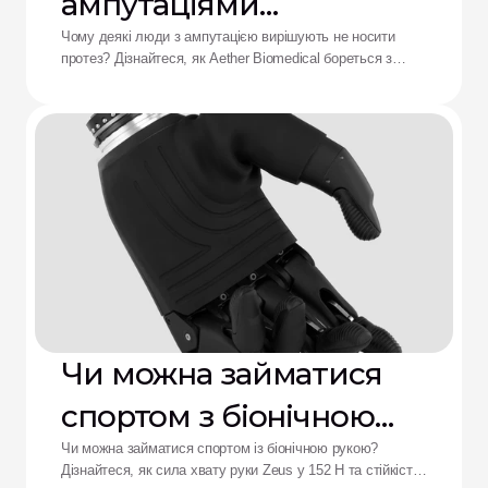
ампутаціями
відмовляються від
Чому деякі люди з ампутацією вирішують не носити
протез? Дізнайтеся, як Aether Biomedical бореться з
протезів: рішення від
болем у гільзі, розряджанням батареї та втомою від
складного керування.
Aether
Чи можна займатися
спортом з біонічною
рукою?
Чи можна займатися спортом із біонічною рукою?
Дізнайтеся, як сила хвату руки Zeus у 152 Н та стійкість