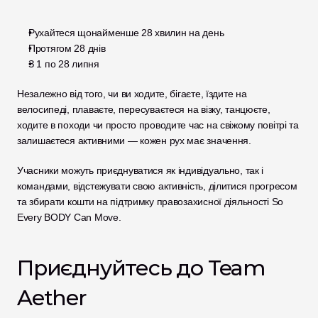
Рухайтеся щонайменше 28 хвилин на день
Протягом 28 днів
З 1 по 28 липня
Незалежно від того, чи ви ходите, бігаєте, їздите на 
велосипеді, плаваєте, пересуваєтеся на візку, танцюєте, 
ходите в походи чи просто проводите час на свіжому повітрі та 
залишаєтеся активними — кожен рух має значення.
Учасники можуть приєднуватися як індивідуально, так і 
командами, відстежувати свою активність, ділитися прогресом 
та збирати кошти на підтримку правозахисної діяльності So 
Every BODY Can Move.
Приєднуйтесь до Team 
Aether