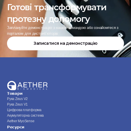
Готові трансформувати 
протезну допомогу
Заплануйте демонстрацію з нашою командою або ознайомтеся з 
порталом для дистриб’юторів
Записатися на демонстрацію
Товари
Рука Zeus V2
Рука Zeus V1
Цифрова платформа
Акумуляторна система
Aether MyoSense
Ресурси