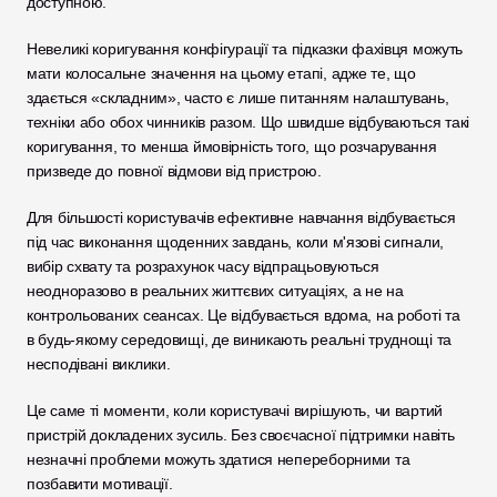
доступною.
Невеликі коригування конфігурації та підказки фахівця можуть 
мати колосальне значення на цьому етапі, адже те, що 
здається «складним», часто є лише питанням налаштувань, 
техніки або обох чинників разом. Що швидше відбуваються такі 
коригування, то менша ймовірність того, що розчарування 
призведе до повної відмови від пристрою.
Для більшості користувачів ефективне навчання відбувається 
під час виконання щоденних завдань, коли м'язові сигнали, 
вибір схвату та розрахунок часу відпрацьовуються 
неодноразово в реальних життєвих ситуаціях, а не на 
контрольованих сеансах. Це відбувається вдома, на роботі та 
в будь-якому середовищі, де виникають реальні труднощі та 
несподівані виклики.
Це саме ті моменти, коли користувачі вирішують, чи вартий 
пристрій докладених зусиль. Без своєчасної підтримки навіть 
незначні проблеми можуть здатися непереборними та 
позбавити мотивації.