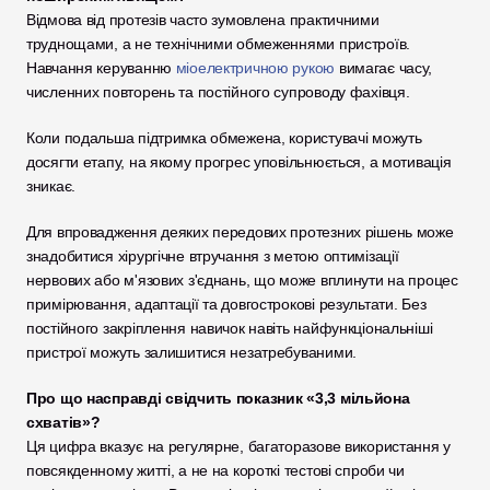
Відмова від протезів часто зумовлена практичними 
труднощами, а не технічними обмеженнями пристроїв. 
Навчання керуванню 
міоелектричною рукою
 вимагає часу, 
численних повторень та постійного супроводу фахівця.
Коли подальша підтримка обмежена, користувачі можуть 
досягти етапу, на якому прогрес уповільнюється, а мотивація 
зникає.
Для впровадження деяких передових протезних рішень може 
знадобитися хірургічне втручання з метою оптимізації 
нервових або м'язових з'єднань, що може вплинути на процес 
примірювання, адаптації та довгострокові результати. Без 
постійного закріплення навичок навіть найфункціональніші 
пристрої можуть залишитися незатребуваними.
Про що насправді свідчить показник «3,3 мільйона 
схватів»?
Ця цифра вказує на регулярне, багаторазове використання у 
повсякденному житті, а не на короткі тестові спроби чи 