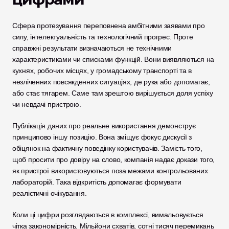
Сфера протезування переповнена амбітними заявами про 
силу, інтелектуальність та технологічний прогрес. Проте 
справжні результати визначаються не технічними 
характеристиками чи списками функцій. Вони виявляються на 
кухнях, робочих місцях, у громадському транспорті та в 
незліченних повсякденних ситуаціях, де рука або допомагає, 
або стає тягарем. Саме там зрештою вирішується доля успіху 
чи невдачі пристрою.
Публікація даних про реальне використання демонструє 
принципово іншу позицію. Вона зміщує фокус дискусії з 
обіцянок на фактичну поведінку користувачів. Замість того, 
щоб просити про довіру на слово, компанія надає докази того, 
як пристрої використовуються поза межами контрольованих 
лабораторій. Така відкритість допомагає формувати 
реалістичні очікування.
Коли ці цифри розглядаються в комплексі, вимальовується 
чітка закономірність. Мільйони схватів, сотні тисяч перемикань 