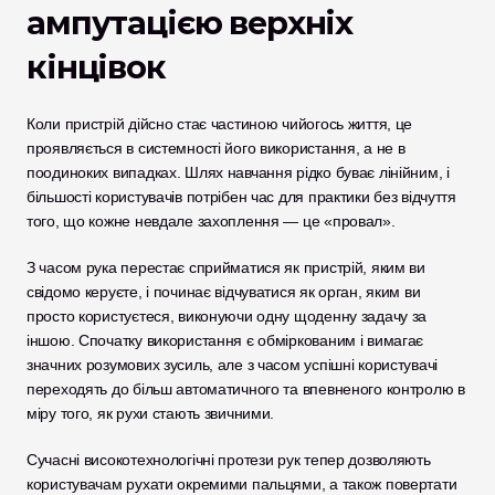
ампутацією верхніх 
кінцівок
Коли пристрій дійсно стає частиною чийогось життя, це 
проявляється в системності його використання, а не в 
поодиноких випадках. Шлях навчання рідко буває лінійним, і 
більшості користувачів потрібен час для практики без відчуття 
того, що кожне невдале захоплення — це «провал».
З часом рука перестає сприйматися як пристрій, яким ви 
свідомо керуєте, і починає відчуватися як орган, яким ви 
просто користуєтеся, виконуючи одну щоденну задачу за 
іншою. Спочатку використання є обміркованим і вимагає 
значних розумових зусиль, але з часом успішні користувачі 
переходять до більш автоматичного та впевненого контролю в 
міру того, як рухи стають звичними.
Сучасні високотехнологічні протези рук тепер дозволяють 
користувачам рухати окремими пальцями, а також повертати 