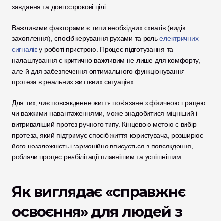
завдання та довгострокові цілі.
Важливими факторами є типи необхідних схватів (видів 
захоплення), спосіб керування рухами та роль 
електричних 
сигналів
 у роботі пристрою. Процес підготування та 
налаштування є критично важливим не лише для комфорту, 
але й для забезпечення оптимального функціонування 
протеза в реальних життєвих ситуаціях.
Для тих, чиє повсякденне життя пов'язане з фізичною працею 
чи важкими навантаженнями, може знадобитися міцніший і 
витриваліший протез ручного типу. Кінцевою метою є вибір 
протеза, який підтримує спосіб життя користувача, розширює 
його незалежність і гармонійно вписується в повсякдення, 
роблячи процес реабілітації плавнішим та успішнішим.
Як виглядає «справжнє 
освоєння» для людей з 