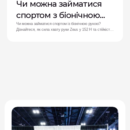
Чи можна займатися
спортом з біонічною
рукою?
Чи можна займатися спортом із біонічною рукою?
Дізнайтеся, як сила хвату руки Zeus у 152 Н та стійкість
до ударів переосмислюють результати для адаптивних
спортсменів.