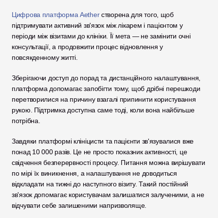
Цифрова платформа Aether
 створена для того, щоб 
підтримувати активний зв'язок між лікарем і пацієнтом у 
періоди між візитами до клініки. Її мета — не замінити очні 
консультації, а продовжити процес відновлення у 
повсякденному житті.
Зберігаючи доступ до порад та дистанційного налаштування, 
платформа допомагає запобігти тому, щоб дрібні перешкоди 
перетворилися на причину взагалі припинити користування 
рукою. Підтримка доступна саме тоді, коли вона найбільше 
потрібна.
Завдяки платформі клініцисти та пацієнти зв'язувалися вже 
понад 10 000 разів. Це не просто показник активності, це 
свідчення безперервності процесу. Питання можна вирішувати 
по мірі їх виникнення, а налаштування не доводиться 
відкладати на тижні до наступного візиту. Такий постійний 
зв'язок допомагає користувачам залишатися залученими, а не 
відчувати себе залишеними напризволяще.