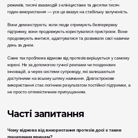
режимів, тисячі взаємодій з клініцистами та десятки тисяч 
годин використання — усе це вказує на стабільну залученість.
Вони демонструють: коли люди отримують безперервну 
підтримку, вони продовжують користуватися пристроєм. Вони 
продовжують вчитися, адаптуватися та розвивати свої навички 
день за днем.
Саме так проблема відмови від протезів вирішується у самому 
корені. Не за допомогою гучної реклами чи поодиноких 
інновацій, а через системи супроводу, які залишаються 
доступними на всьому шляху навчання. Довгострокове 
використання стає логічним результатом постійної підтримки, а 
не просто оптимістичним припущенням.
Часті запитання
Чому відмова від використання протезів досі є таким 
поширеним явищем?