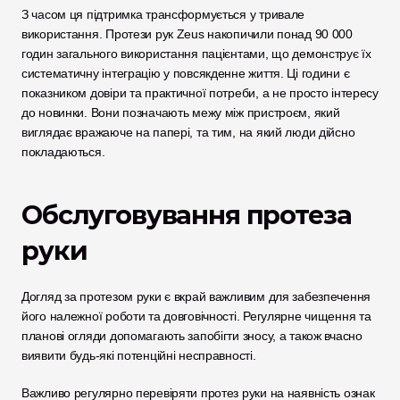
З часом ця підтримка трансформується у тривале 
використання. Протези рук Zeus накопичили понад 90 000 
годин загального використання пацієнтами, що демонструє їх 
систематичну інтеграцію у повсякденне життя. Ці години є 
показником довіри та практичної потреби, а не просто інтересу 
до новинки. Вони позначають межу між пристроєм, який 
виглядає вражаюче на папері, та тим, на який люди дійсно 
покладаються.
Обслуговування протеза 
руки
Догляд за протезом руки є вкрай важливим для забезпечення 
його належної роботи та довговічності. Регулярне чищення та 
планові огляди допомагають запобігти зносу, а також вчасно 
виявити будь-які потенційні несправності.
Важливо регулярно перевіряти протез руки на наявність ознак 