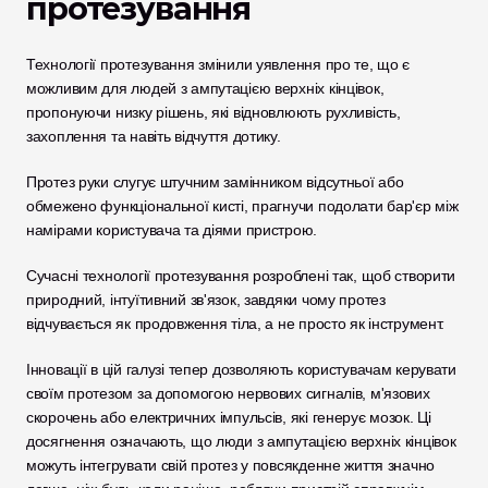
протезування
Технології протезування змінили уявлення про те, що є 
можливим для людей з ампутацією верхніх кінцівок, 
пропонуючи низку рішень, які відновлюють рухливість, 
захоплення та навіть відчуття дотику.
Протез руки слугує штучним замінником відсутньої або 
обмежено функціональної кисті, прагнучи подолати бар'єр між 
намірами користувача та діями пристрою.
Сучасні технології протезування розроблені так, щоб створити 
природний, інтуїтивний зв'язок, завдяки чому протез 
відчувається як продовження тіла, а не просто як інструмент.
Інновації в цій галузі тепер дозволяють користувачам керувати 
своїм протезом за допомогою нервових сигналів, м'язових 
скорочень або електричних імпульсів, які генерує мозок. Ці 
досягнення означають, що люди з ампутацією верхніх кінцівок 
можуть інтегрувати свій протез у повсякденне життя значно 