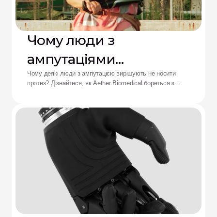
Чому люди з
ампутаціями
відмовляються від
Чому деякі люди з ампутацією вирішують не носити
протез? Дізнайтеся, як Aether Biomedical бореться з
протезів: рішення від
болем у гільзі, розряджанням батареї та втомою від
складного керування.
Aether