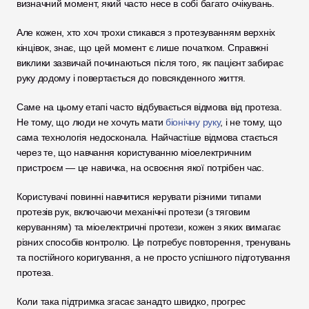
визначний момент, який часто несе в собі багато очікувань.
Але кожен, хто хоч трохи стикався з протезуванням верхніх 
кінцівок, знає, що цей момент є лише початком. Справжні 
виклики зазвичай починаються після того, як пацієнт забирає 
руку додому і повертається до повсякденного життя.
Саме на цьому етапі часто відбувається відмова від протеза. 
Не тому, що люди не хочуть мати 
біонічну руку
, і не тому, що 
сама технологія недосконала. Найчастіше відмова стається 
через те, що навчання користуванню міоелектричним 
пристроєм — це навичка, на освоєння якої потрібен час.
Користувачі повинні навчитися керувати різними типами 
протезів рук, включаючи механічні протези (з тяговим 
керуванням) та міоелектричні протези, кожен з яких вимагає 
різних способів контролю. Це потребує повторення, тренувань 
та постійного коригування, а не просто успішного підготування 
протеза.
Коли така підтримка згасає занадто швидко, прогрес 