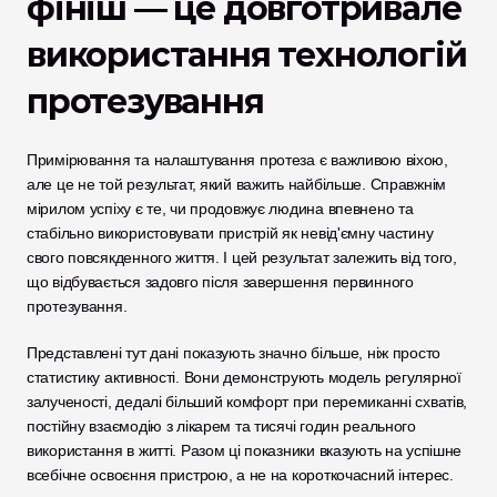
фініш — це довготривале 
використання технологій 
протезування
Примірювання та налаштування протеза є важливою віхою, 
але це не той результат, який важить найбільше. Справжнім 
мірилом успіху є те, чи продовжує людина впевнено та 
стабільно використовувати пристрій як невід'ємну частину 
свого повсякденного життя. І цей результат залежить від того, 
що відбувається задовго після завершення первинного 
протезування.
Представлені тут дані показують значно більше, ніж просто 
статистику активності. Вони демонструють модель регулярної 
залученості, дедалі більший комфорт при перемиканні схватів, 
постійну взаємодію з лікарем та тисячі годин реального 
використання в житті. Разом ці показники вказують на успішне 
всебічне освоєння пристрою, а не на короткочасний інтерес.