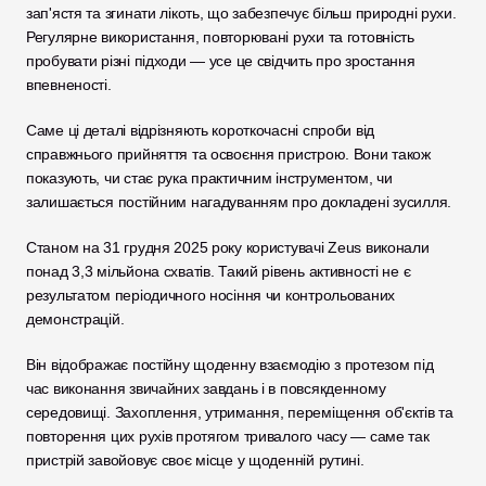
зап'ястя та згинати лікоть, що забезпечує більш природні рухи. 
Регулярне використання, повторювані рухи та готовність 
пробувати різні підходи — усе це свідчить про зростання 
впевненості.
Саме ці деталі відрізняють короткочасні спроби від 
справжнього прийняття та освоєння пристрою. Вони також 
показують, чи стає рука практичним інструментом, чи 
залишається постійним нагадуванням про докладені зусилля.
Станом на 31 грудня 2025 року користувачі Zeus виконали 
понад 3,3 мільйона схватів. Такий рівень активності не є 
результатом періодичного носіння чи контрольованих 
демонстрацій.
Він відображає постійну щоденну взаємодію з протезом під 
час виконання звичайних завдань і в повсякденному 
середовищі. Захоплення, утримання, переміщення об'єктів та 
повторення цих рухів протягом тривалого часу — саме так 
пристрій завойовує своє місце у щоденній рутині.