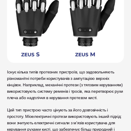
Існує кілька типів протезних пристроїв, що задовольняють 
різноманітні потреби користувачів з ампутацією верхніх 
кінцівок. Наприклад, механічні протези (з тяговим керуванням) 
використовують систему ременів і тросів, яка перетворює рухи 
плеча або надпліччя в керування протезом кисті.
Цей тип пристрою часто цінують за його довговічність і 
простоту. Міоелектричні протези використовують інший підхід: 
вони зчитують електричні сигнали з м'язів користувача для 
керування рухами кисті, що забезпечує більш природний і 