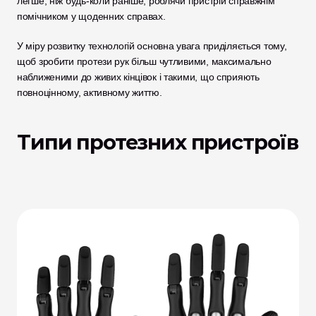
легше, ніж будь-коли раніше, роблячи пристрій справжнім 
помічником у щоденних справах.
У міру розвитку технологій основна увага приділяється тому, 
щоб зробити протези рук більш чутливими, максимально 
наближеними до живих кінцівок і такими, що сприяють 
повноцінному, активному життю.
Типи протезних пристроїв