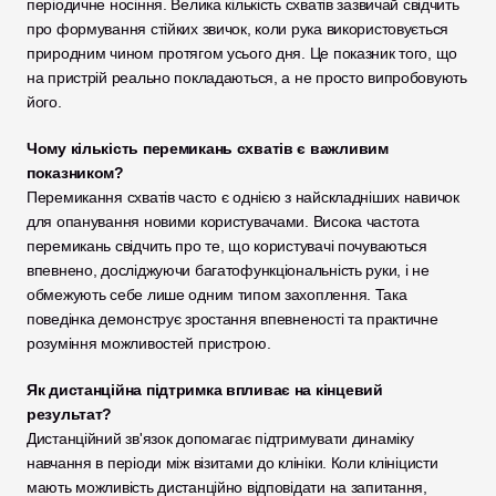
періодичне носіння. Велика кількість схватів зазвичай свідчить 
про формування стійких звичок, коли рука використовується 
природним чином протягом усього дня. Це показник того, що 
на пристрій реально покладаються, а не просто випробовують 
його.
Чому кількість перемикань схватів є важливим 
показником?
Перемикання схватів часто є однією з найскладніших навичок 
для опанування новими користувачами. Висока частота 
перемикань свідчить про те, що користувачі почуваються 
впевнено, досліджуючи багатофункціональність руки, і не 
обмежують себе лише одним типом захоплення. Така 
поведінка демонструє зростання впевненості та практичне 
розуміння можливостей пристрою.
Як дистанційна підтримка впливає на кінцевий 
результат?
Дистанційний зв'язок допомагає підтримувати динаміку 
навчання в періоди між візитами до клініки. Коли клініцисти 
мають можливість дистанційно відповідати на запитання, 