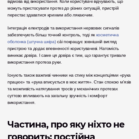
відмова від використання. Коли користувачі відчувають, що 
можуть пристосувати протез до різних ситуацій, пристрій 
перестає здаватися крихким або лякаючим.
Інтеграція електродів та використання нервових сигналів 
забезпечують більш точний контроль, тоді як 
косметична 
оболонка (штучна шкіра)
 cải покращує зовнішній вигляд 
пристрою та додає впевненості користувачеві. Натомість 
виникає довіра. І саме ця довіра є тим, що гарантує тривале 
використання протеза руки.
Існують також важливі чинники на стику між концепціями «рука 
працює» та «рука вписується в моє життя». Стан спокою м'язів 
та можливість натягування тросів у механічних протезах 
суттєво впливають на загальну зручність і комфорт 
використання.
Частина, про яку ніхто не 
говорить: постійна 