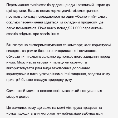
Перемикання типів схватів додає ще один важливий штрих до 
цієї картини. Багато нових користувачів міоелектричних 
протезів спочатку покладаються на один «безпечний» схват, 
оскільки перемикання здається їм складним процесом, де 
легко помилитися. Показник у понад 521 000 перемикань 
схватів свідчить про зовсім інше.
Він вказує на експериментування та комфорт, коли користувачі 
виходять за рамки базового використання і починають 
обирати типи схватів залежно від конкретного завдання перед 
ними. Можливість керувати пальцями окремо та 
використовувати різні види захоплення допомагає 
користувачам виконувати різноманітні завдання, завдяки чому 
пристрій більше нагадує природну руку.
Саме в цей момент невпевненість зазвичай поступається 
місцем довірі.
Це важливо, тому що саме на межі між «рука працює» та 
«рука підходить для мого життя» найчастіше відбувається 