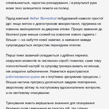
сповільнюється, наростає розчарування, і в результаті рука 
може тихо залишитися лежати на полиці.
Підхід компанії 
Aether Biomedical
 побудований навколо простої 
ідеї: якщо метою є довгострокове використання, підтримка не 
повинна закінчуватися за дверима клініки. Процес звикання до 
біонічної руки менше схожий на освоєння нового гаджета і 
більше — на набуття нової навички, а навчання завжди 
супроводжується непростим перехідним етапом.
Перші тижні зазвичай складаються з дрібних перемог, 
незручних моментів та численних спроб і помилок, саме тому 
психологічний настрій та супровід тренера важать не менше, 
ніж апаратне забезпечення. Навчитися користуватися 
роботизованою рукою
 не є інтуїтивно зрозумілим процесом, і 
більша частина прогресу досягається завдяки повторенню, 
зворотному зв'язку та поступовому вдосконаленню контролю, 
а не миттєвому опануванню.
Тренування мають вирішальне значення для опанування 
біонічних рухів і виконання як простих дій, так і різних 