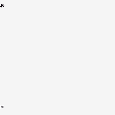
це 
я 