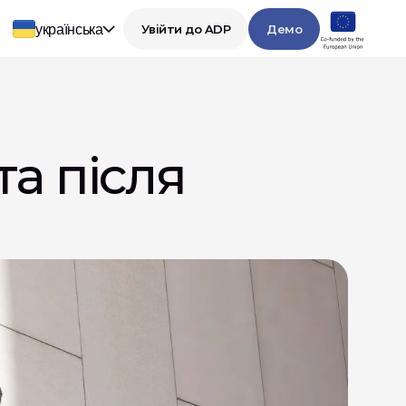
українська
Увійти до ADP
Демо
а після 