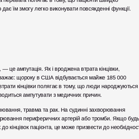
 перевага полягає в тому, що пацієнти швидко 
дає їм змогу легко виконувати повсякденні функції. 
 — це ампутація. Як і вроджена втрата кінцівки, 
вважає: щороку в США відбувається майже 185 000 
 втрати кінцівки полягає в тому, що люди народжуються 
доводиться ампутувати з медичних причин. 
орювання, травма та рак. На судинні захворювання 
ворювання периферичних артерій або тромби. Якщо будь
до кінцівок пацієнта, це може призвести до необхідност