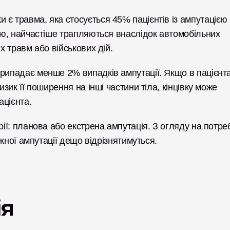
є травма, яка стосується 45% пацієнтів із ампутацією 
мою, найчастіше трапляються внаслідок автомобільних 
х травм або військових дій. 
рипадає менше 2% випадків ампутації. Якщо в пацієнта 
зик її поширення на інші частини тіла, кінцівку може 
цієнта. 
рії: планова або екстрена ампутація. З огляду на потреб
ожної ампутації дещо відрізнятимуться. 
ія