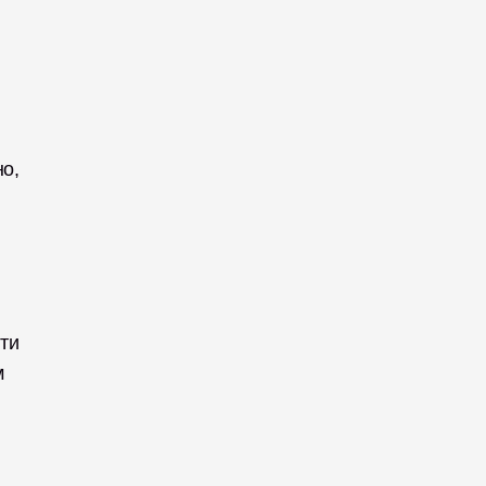
о, 
ти 
 