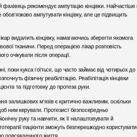
 фахівець рекомендує ампутацію кінцівки. Найчастіше 
 обов’язково ампутувати кінцівку, але це підвищить 
ар видалить кінцівку, намагаючись зберегти якомога 
вової тканини. Перед операцією лікар розповість 
ого очікувати після операції. 
і, поки кукса гоїться, що часто займає від чотирьох до 
зпочнуть фізичну реабілітацію. Реабілітація кінцівки 
єнта та підготовку до протеза руки. 
ення залишкових м’язів є критично важливим, оскільки 
об ним керувати. Протезист безпосередньо 
онічну руку та навчити, як її налаштовувати й 
готерапії пацієнти зможуть безперешкодно користуватис
до повсякденного життя.