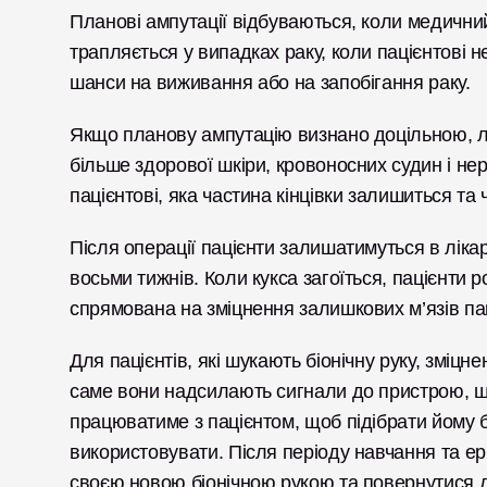
Планові ампутації відбуваються, коли медичний
трапляється у випадках раку, коли пацієнтові не
шанси на виживання або на запобігання раку. 
Якщо планову ампутацію визнано доцільною, лік
більше здорової шкіри, кровоносних судин і нер
пацієнтові, яка частина кінцівки залишиться та ч
Після операції пацієнти залишатимуться в лікарн
восьми тижнів. Коли кукса загоїться, пацієнти ро
спрямована на зміцнення залишкових м’язів паці
Для пацієнтів, які шукають біонічну руку, зміцн
саме вони надсилають сигнали до пристрою, щ
працюватиме з пацієнтом, щоб підібрати йому бі
використовувати. Після періоду навчання та ер
своєю новою біонічною рукою та повернутися 