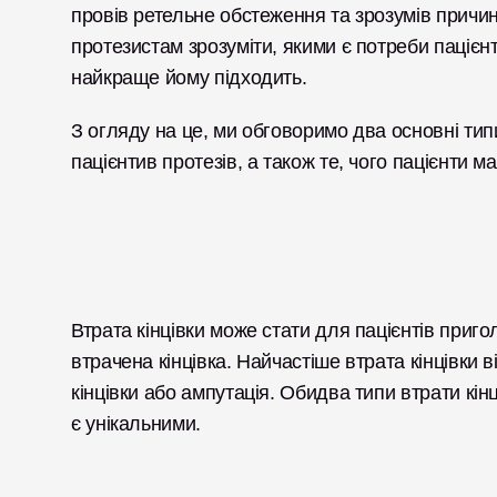
провів ретельне обстеження та зрозумів причину
протезистам зрозуміти, якими є потреби пацієнт
найкраще йому підходить. 
З огляду на це, ми обговоримо два основні типи 
пацієнтив протезів, а також те, чого пацієнти ма
Втрата кінцівки може стати для пацієнтів приг
втрачена кінцівка. Найчастіше втрата кінцівки 
кінцівки або ампутація. Обидва типи втрати кін
є унікальними. 