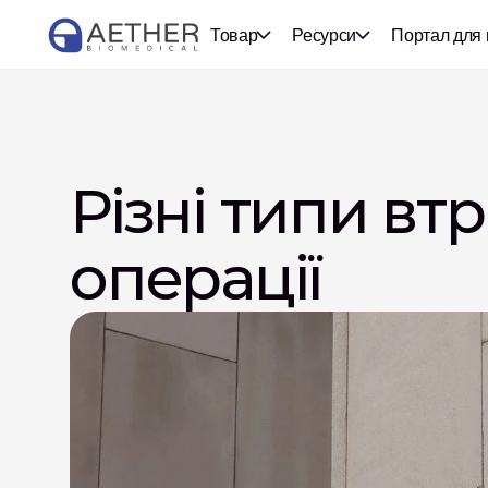
Товар
Ресурси
Портал для 
Різні типи втр
операції