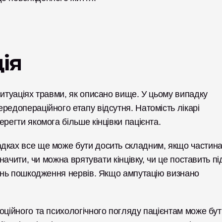
ія
ситуаціях травми, як описано вище. У цьому випадку 
редопераційного етапу відсутня. Натомість лікарі 
регти якомога більше кінцівки пацієнта. 
дках все ще може бути досить складним, якщо частина
начити, чи можна врятувати кінцівку, чи це поставить під
пінь пошкодження нервів. Якщо ампутацію визнано 
оційного та психологічного погляду пацієнтам може бути