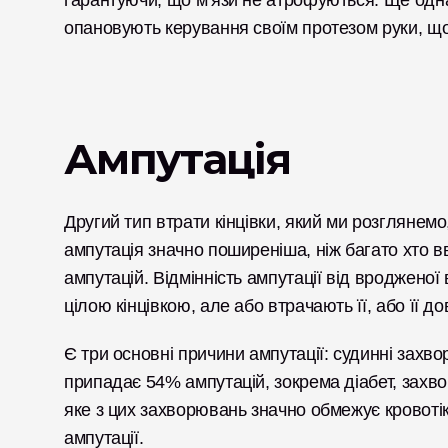
гарантуючи, що м’язи не атрофуються. Ще одна
опановують керування своїм протезом руки, що 
Ампутація
Другий тип втрати кінцівки, який ми розглянемо,
ампутація значно поширеніша, ніж багато хто 
ампутацій. Відмінність ампутації від вродженої
цілою кінцівкою, але або втрачають її, або її 
Є три основні причини ампутації: судинні захв
припадає 54% ампутацій, зокрема діабет, зах
яке з цих захворювань значно обмежує кровотік 
ампутації. 