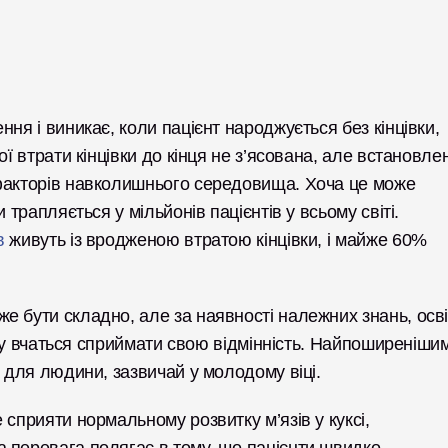
ня і виникає, коли пацієнт народжується без кінцівки, 
ї втрати кінцівки до кінця не з’ясована, але встановлен
факторів навколишнього середовища. Хоча це може 
трапляється у мільйонів пацієнтів у всьому світі. 
в
 живуть із вродженою втратою кінцівки, і майже 60% 
 бути складно, але за наявності належних знань, осві
віку вчаться сприймати свою відмінність. Найпоширенішим
 для людини, зазвичай у молодому віці. 
сприяти нормальному розвитку м’язів у куксі, 