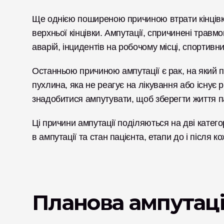
Ще однією поширеною причиною втрати кінцівки 
верхньої кінцівки. Ампутації, спричинені трав
аварій, інцидентів на робочому місці, спортивни
Останньою причиною ампутації є рак, на який п
пухлина, яка не реагує на лікування або існує ри
знадобитися ампутувати, щоб зберегти життя па
Ці причини ампутації поділяються на дві катего
в ампутації та стан пацієнта, етапи до і після к
Планова ампутац