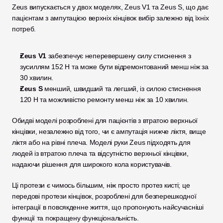
Zeus випускається у двох моделях, Zeus V1 та Zeus S, що дає 
пацієнтам з ампутацією верхніх кінцівок вибір залежно від їхніх 
потреб.
Zeus V1
 забезпечує неперевершену силу стиснення з 
зусиллям 152 Н та може бути відремонтований менш ніж за 
30 хвилин.
Zeus S
 менший, швидший та легший, із силою стиснення 
120 Н та можливістю ремонту менш ніж за 10 хвилин.
Обидві моделі розроблені для пацієнтів з втратою верхньої 
кінцівки, незалежно від того, чи є ампутація нижче ліктя, вище 
ліктя або на рівні плеча. Моделі руки Zeus підходять для 
людей із втратою плеча та відсутністю верхньої кінцівки, 
надаючи рішення для широкого кола користувачів. 
Ці протези є чимось більшим, ніж просто протез кисті; це 
передові протези кінцівок, розроблені для безперешкодної 
інтеграції в повсякденне життя, що пропонують найсучасніші 
функції та покращену функціональність.