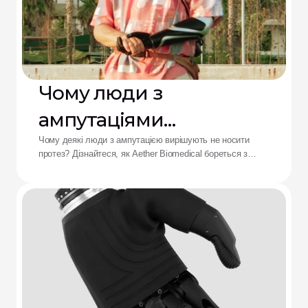
Чому люди з
ампутаціями
відмовляються від
Чому деякі люди з ампутацією вирішують не носити
протез? Дізнайтеся, як Aether Biomedical бореться з
протезів: рішення від
болем у гільзі, розряджанням батареї та втомою від
складного керування.
Aether