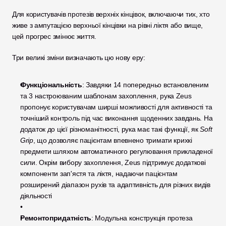
Для користувачів протезів верхніх кінцівок, включаючи тих, хто 
живе з ампутацією верхньої кінцівки на рівні ліктя або вище, 
цей прогрес змінює життя.
Три великі зміни визначають цю нову еру:
Функціональність
: Завдяки 14 попередньо встановленим 
та 3 настроюваним шаблонам захоплення, рука Zeus 
пропонує користувачам ширші можливості для активності та 
точніший контроль під час виконання щоденних завдань. На 
додаток до цієї різноманітності, рука має такі функції, як 
Soft 
Grip
, що дозволяє пацієнтам впевнено тримати крихкі 
предмети шляхом автоматичного регулювання прикладеної 
сили. Окрім вибору захоплення, Zeus підтримує додаткові 
компоненти зап'ястя та ліктя, надаючи пацієнтам 
розширений діапазон рухів та адаптивність для різних видів 
діяльності
Ремонтопридатність
: Модульна конструкція протеза 