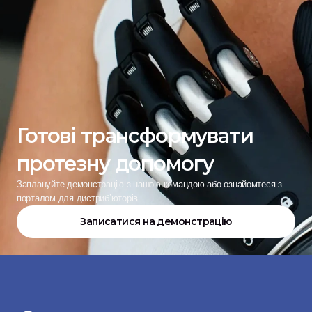
Готові трансформувати 
протезну допомогу
Заплануйте демонстрацію з нашою командою або ознайомтеся з 
порталом для дистриб’юторів
Записатися на демонстрацію