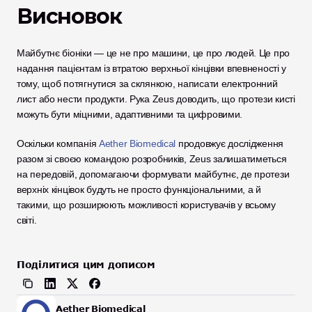
Висновок
Майбутнє біоніки — це не про машини, це про людей. Це про 
надання пацієнтам із втратою верхньої кінцівки впевненості у 
тому, щоб потягнутися за склянкою, написати електронний 
лист або нести продукти. Рука Zeus доводить, що протези кисті 
можуть бути міцними, адаптивними та цифровими.
Оскільки компанія 
Aether Biomedical
 продовжує дослідження 
разом зі своєю командою розробників, Zeus залишатиметься 
на передовій, допомагаючи формувати майбутнє, де протези 
верхніх кінцівок будуть не просто функціональними, а й 
такими, що розширюють можливості користувачів у всьому 
світі.
Поділитися цим дописом
Aether Biomedical