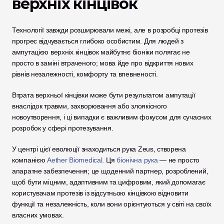
верхніх кінцівок
Технології завжди розширювали межі, але в розробці протезів 
прогрес відчувається глибоко особистим. Для людей з 
ампутацією верхніх кінцівок майбутнє біоніки полягає не 
просто в заміні втраченого; мова йде про відкриття нових 
рівнів незалежності, комфорту та впевненості. 
Втрата верхньої кінцівки може бути результатом ампутації 
внаслідок травми, захворювання або злоякісного 
новоутворення, і ці випадки є важливим фокусом для сучасних 
розробок у сфері протезування.
У центрі цієї еволюції знаходиться рука Zeus, створена 
компанією
 Aether Biomedical
. Ця
 біонічна рука
 — не просто 
апаратне забезпечення; це щоденний партнер, розроблений, 
щоб бути міцним, адаптивним та цифровим, який допомагає 
користувачам протезів із відсутньою кінцівкою відновити 
функції та незалежність, коли вони орієнтуються у світі на своїх 
власних умовах.