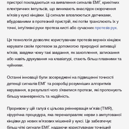
пристрої покладаються на виявлення сигналів ЕМГ, крихітних 
електричних імпульсів, що виникають внаслідок скорочення 
м'язів у куксі кінцівки. Ці сигнали вловлюються датчиками, 
вбудованими в протезний пристрій, які потім транслюють їх у 
точні, інтуїтивні рухи протеза кисті або сучасних
 протезів рук
.
Ця технологія дозволяє користувачам протезів верхніх кінцівок 
керувати своїм протезом за допомогою природної активації 
м'язів, завдяки чому такі завдання, як захоплення, затискання 
або навіть друкування на клавіатурі, стають більш плавними та 
чуйними. 
Останні інновації були зосереджені на підвищенні точності 
детекції сигналів ЕМГ та розробці розумніших алгоритмів 
керування, в результаті чого з'явилися протези, які пропонують 
більшу маневреність та надійність.
Проривом у цій галузі є цільова реіннервація м'язів (TMR), 
хірургічна процедура, яка перенаправляє нерви з ампутованої 
кінцівки до нових м'язових мішеней у куксі. Це забезпечує 
більш чіткі сигнали ЕМГ, надаючи користувачам точніший 