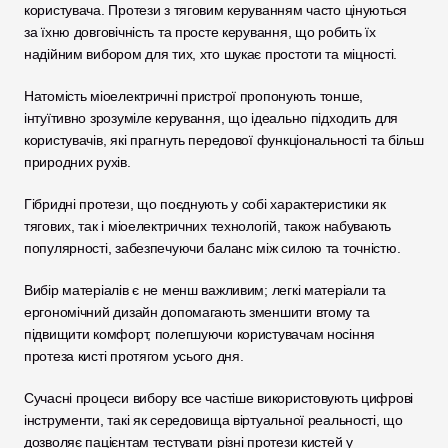
користувача. Протези з тяговим керуванням часто цінуються 
за їхню довговічність та просте керування, що робить їх 
надійним вибором для тих, хто шукає простоти та міцності. 
Натомість міоелектричні пристрої пропонують тонше, 
інтуїтивно зрозуміле керування, що ідеально підходить для 
користувачів, які прагнуть передової функціональності та більш 
природних рухів.
Гібридні протези, що поєднують у собі характеристики як 
тягових, так і міоелектричних технологій, також набувають 
популярності, забезпечуючи баланс між силою та точністю. 
Вибір матеріалів є не менш важливим; легкі матеріали та 
ергономічний дизайн допомагають зменшити втому та 
підвищити комфорт, полегшуючи користувачам носіння 
протеза кисті протягом усього дня.
Сучасні процеси вибору все частіше використовують цифрові 
інструменти, такі як середовища віртуальної реальності, що 
дозволяє пацієнтам тестувати різні протези кистей у 