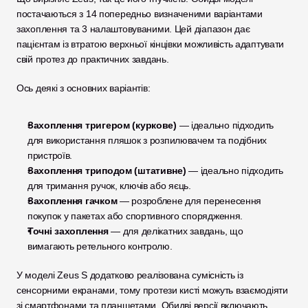
постачаються з 14 попередньо визначеними варіантами 
захоплення та 3 налаштовуваними. Цей діапазон дає 
пацієнтам із втратою верхньої кінцівки можливість адаптувати 
свій протез до практичних завдань.
Ось деякі з основних варіантів:
Захоплення тригером (куркове)
 — ідеально підходить 
для використання пляшок з розпилювачем та подібних 
пристроїв.
Захоплення триподом (штативне)
 — ідеально підходить 
для тримання ручок, ключів або яєць.
Захоплення гачком
 — розроблене для перенесення 
покупок у пакетах або спортивного спорядження.
Точні захоплення
 — для делікатних завдань, що 
вимагають ретельного контролю.
У моделі Zeus S додатково реалізована сумісність із 
сенсорними екранами, тому протези кисті можуть взаємодіяти 
зі смартфонами та планшетами. Обидві версії включають 