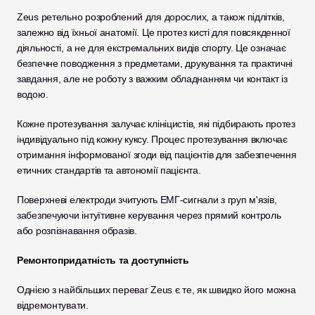
Zeus ретельно розроблений для дорослих, а також підлітків, 
залежно від їхньої анатомії. Це протез кисті для повсякденної 
діяльності, а не для екстремальних видів спорту. Це означає 
безпечне поводження з предметами, друкування та практичні 
завдання, але не роботу з важким обладнанням чи контакт із 
водою.
Кожне протезування залучає клініцистів, які підбирають протез 
індивідуально під кожну куксу. Процес протезування включає 
отримання інформованої згоди від пацієнтів для забезпечення 
етичних стандартів та автономії пацієнта. 
Поверхневі електроди зчитують ЕМГ-сигнали з груп м'язів, 
забезпечуючи інтуїтивне керування через прямий контроль 
або розпізнавання образів. 
Ремонтопридатність та доступність
Однією з найбільших переваг Zeus є те, як швидко його можна 
відремонтувати.