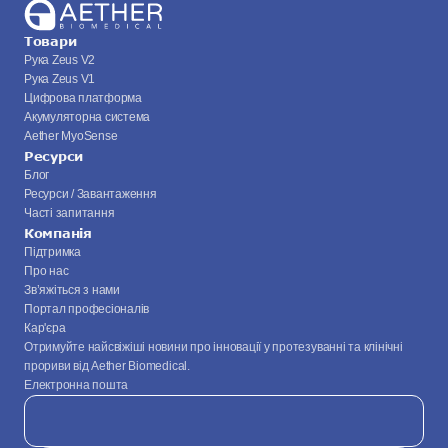
Товари
Рука Zeus V2
Рука Zeus V1
Цифрова платформа
Акумуляторна система
Aether MyoSense
Ресурси
Блог
Ресурси / Завантаження
Часті запитання
Компанія
Підтримка
Про нас
Зв’яжіться з нами
Портал професіоналів
Кар'єра
Отримуйте найсвіжіші новини про інновації у протезуванні та клінічні 
прориви від Aether Biomedical.
Електронна пошта