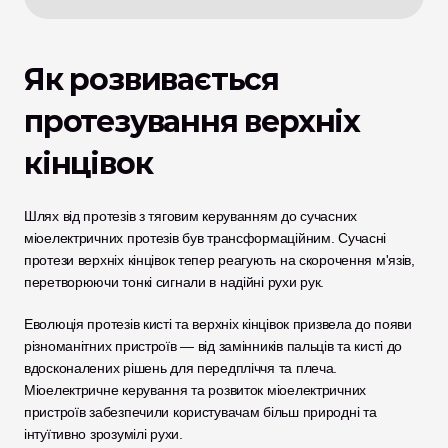
Як розвивається 
протезування верхніх 
кінцівок
Шлях від протезів з тяговим керуванням до сучасних 
міоелектричних протезів був трансформаційним. Сучасні 
протези верхніх кінцівок тепер реагують на скорочення м'язів, 
перетворюючи тонкі сигнали в надійні рухи рук. 
Еволюція протезів кисті та верхніх кінцівок призвела до появи 
різноманітних пристроїв — від замінників пальців та кисті до 
вдосконалених рішень для передпліччя та плеча. 
Міоелектричне керування та розвиток міоелектричних 
пристроїв забезпечили користувачам більш природні та 
інтуїтивно зрозумілі рухи. 