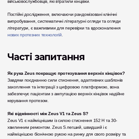
військовослужбовців, які втратили кінцівки.
Постійні дослідження, включаючи рандомізовані клінічні 
випробування, систематичні літературні огляди та огляди 
літератури, є важливими для перевірки та вдосконалення
нових протезних технологій
.
Часті запитання
Як рука Zeus покращує протезування верхніх кінцівок?
Завдяки поєднанню сили стиснення, адаптивних шаблонів 
захоплення та інтеграції з цифровою платформою, вона 
забезпечує пацієнтам з ампутацією верхніх кінцівок надійне 
керування протезом.
Які відмінності між Zeus V1 та Zeus S?
Zeus V1 є найміцнішим із силою стиснення 152 Н та 30-
хвилинним ремонтом. Zeus S легший, швидший і є 
найміцнішою біонічною рукою на ринку для свого розміру та 