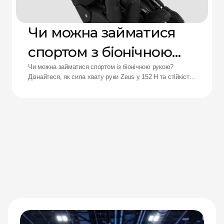
Чи можна займатися
спортом з біонічною
рукою?
Чи можна займатися спортом із біонічною рукою?
Дізнайтеся, як сила хвату руки Zeus у 152 Н та стійкість
до ударів переосмислюють результати для адаптивних
спортсменів.