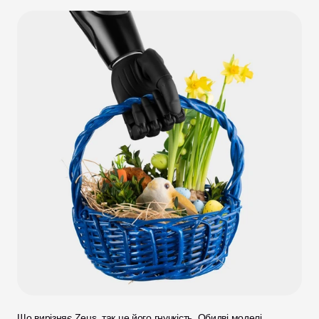
Що вирізняє Zeus, так це його гнучкість. Обидві моделі 