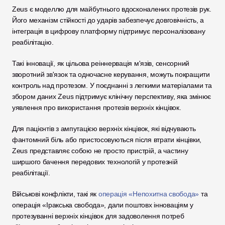
Zeus є моделлю для майбутнього вдосконалених протезів рук. 
Його механізм стійкості до ударів забезпечує довговічність, а 
інтеграція в цифрову платформу підтримує персоналізовану 
реабілітацію.
Такі інновації, як цільова реіннервація м'язів, сенсорний 
зворотний зв'язок та одночасне керування, можуть покращити 
контроль над протезом. У поєднанні з легкими матеріалами та 
збором даних Zeus підтримує клінічну перспективу, яка змінює 
уявлення про використання протезів верхніх кінцівок.
Для пацієнтів з ампутацією верхніх кінцівок, які відчувають 
фантомний біль або пристосовуються після втрати кінцівки, 
Zeus представляє собою не просто пристрій, а частину 
ширшого бачення передових технологій у протезній 
реабілітації. 
Військові конфлікти, такі як 
операція «Непохитна свобода»
 та 
операція «Іракська свобода», дали поштовх інноваціям у 
протезуванні верхніх кінцівок для задоволення потреб 