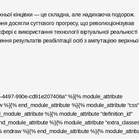
рхньої кінцівки — це складна, але надихаюча подорож. 
ня досягли суттєвого прогресу, що революціонізував 
сфері є використання технології віртуальної реальності 
ння результатів реабілітації осіб з ампутацією верхньої
-4497-990e-cd91e207406a" %}{% module_attribute 
w %}{% end_module_attribute %}{% module_attribute "css" 
odule_attribute %}{% module_attribute "definition_id" 
d_module_attribute %}{% module_attribute "extra_classes"
{% endraw %}{% end_module_attribute %}{% module_attribu