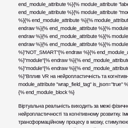
end_module_attribute %}{% module_attribute "lab
end_module_attribute %}{% module_attribute "mo
%}{% end_module_attribute %}{% module_attribute
endraw %}{% end_module_attribute %}{% module_a
endraw %}{% end_module_attribute %}{% module_at
endraw %}{% end_module_attribute %}{% module_at
%}"NOT_SMART"{% endraw %}{% end_module_attrib
%}"module"{% endraw %}{% end_module_attribute %
%}"module"{% endraw %}{% end_module_attribute 
%}"Вплив VR на нейропластичність та когнітив
module_attribute "wrap_field_tag" is_json="true
{% end_module_block %}
Віртуальна реальність виходить за межі фізичної
нейропластичності та когнітивному розвитку. Ім
трансформаційному процесу в мозку, стимулюю