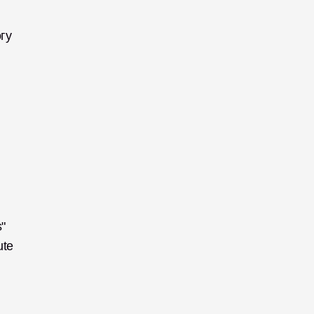
гу 
 
te 