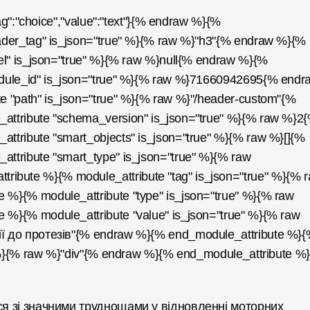
ag":"choice","value":"text"}{% endraw %}{% 
ader_tag" is_json="true" %}{% raw %}"h3"{% endraw %}{% 
el" is_json="true" %}{% raw %}null{% endraw %}{% 
dule_id" is_json="true" %}{% raw %}71660942695{% endra
 "path" is_json="true" %}{% raw %}"/header-custom"{% 
ttribute "schema_version" is_json="true" %}{% raw %}2{
tribute "smart_objects" is_json="true" %}{% raw %}[]{% 
tribute "smart_type" is_json="true" %}{% raw 
ute %}{% module_attribute "tag" is_json="true" %}{% r
}{% module_attribute "type" is_json="true" %}{% raw 
%}{% module_attribute "value" is_json="true" %}{% raw 
ї до протезів"{% endraw %}{% end_module_attribute %}{
" %}{% raw %}"div"{% endraw %}{% end_module_attribute %}
ся зі значними труднощами у відновленні моторних 