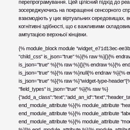
перепрограмування. Цей цілісний підхід до реаб
зосереджуючись на покращенні сенсорного сприй
взаємодіють у цих віртуальних середовищах, во
когнітивні здібності, що є важливими складовим
ампутацією верхньої кінцівки.
{% module_block module "widget_e71d13ec-ee3b-
"child_css" is_json="true" %}{% raw %}{}{% endra
is_json="true" %}{% raw %}{}{% endraw %}{% end_m
is_json="true" %}{% raw %}null{% endraw %}{% en
is_json="true" %}{% raw %}"widget-type-header"
"field_types" is_json="true" %}{% raw %}
{"add_a_class":"text","add_an_id":"text","header_t
end_module_attribute %}{% module_attribute "he
end_module_attribute %}{% module_attribute "lab
end_module_attribute %}{% module_attribute "mo
%}{% end_module_attribute %}{% module_attribute