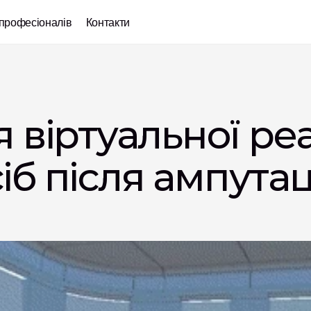
професіоналів
Контакти
віртуальної реал
сіб після ампутаці