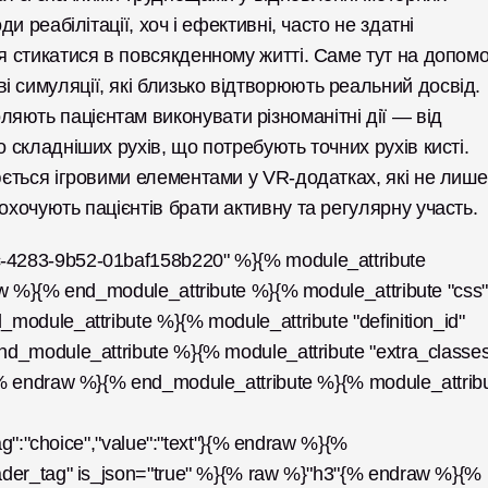
и реабілітації, хоч і ефективні, часто не здатні 
я стикатися в повсякденному житті. Саме тут на допомо
 симуляції, які близько відтворюють реальний досвід. 
ють пацієнтам виконувати різноманітні дії — від 
 складніших рухів, що потребують точних рухів кисті. 
юється ігровими елементами у VR-додатках, які не лише 
охочують пацієнтів брати активну та регулярну участь.
4283-9b52-01baf158b220" %}{% module_attribute 
w %}{% end_module_attribute %}{% module_attribute "css" 
odule_attribute %}{% module_attribute "definition_id" 
d_module_attribute %}{% module_attribute "extra_classes"
{% endraw %}{% end_module_attribute %}{% module_attribu
ag":"choice","value":"text"}{% endraw %}{% 
ader_tag" is_json="true" %}{% raw %}"h3"{% endraw %}{% 