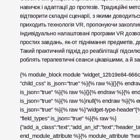
навичок і адаптації до протезів. Традиційні метод
відтворити складні сценарії, з якими доводитьс
приходить технологія VR, пропонуючи захопливі
Індивідуально налаштовані програми VR дозволя
простих завдань, як-от піднімання предметів, до
Такий практичний підхід до реабілітації підсил
роблять терапевтичні сеанси цікавішими, а й за
{% module_block module "widget_12b19e84-666c-
"child_css" is_json="true" %}{% raw %}{}{% endra
is_json="true" %}{% raw %}{}{% endraw %}{% end_m
is_json="true" %}{% raw %}null{% endraw %}{% en
is_json="true" %}{% raw %}"widget-type-header"
"field_types" is_json="true" %}{% raw %}
{"add_a_class":"text","add_an_id":"text","header_t
end_module_attribute %}{% module_attribute "he