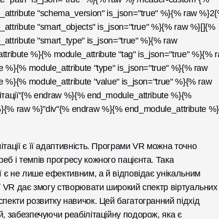
ttribute "schema_version" is_json="true" %}{% raw %}2{
tribute "smart_objects" is_json="true" %}{% raw %}[]{% 
tribute "smart_type" is_json="true" %}{% raw 
ute %}{% module_attribute "tag" is_json="true" %}{% r
}{% module_attribute "type" is_json="true" %}{% raw 
%}{% module_attribute "value" is_json="true" %}{% raw 
тації"{% endraw %}{% end_module_attribute %}{% 
" %}{% raw %}"div"{% endraw %}{% end_module_attribute %}
тації є її адаптивність. Програми VR можна точно 
б і темпів прогресу кожного пацієнта. Така 
ї є не лише ефективним, а й відповідає унікальним 
ії VR дає змогу створювати широкий спектр віртуальних 
пекти розвитку навичок. Цей багатогранний підхід 
, забезпечуючи реабілітаційну подорож, яка є 