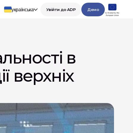
українська
Увійти до ADP
Демо
ьності в 
ї верхніх 