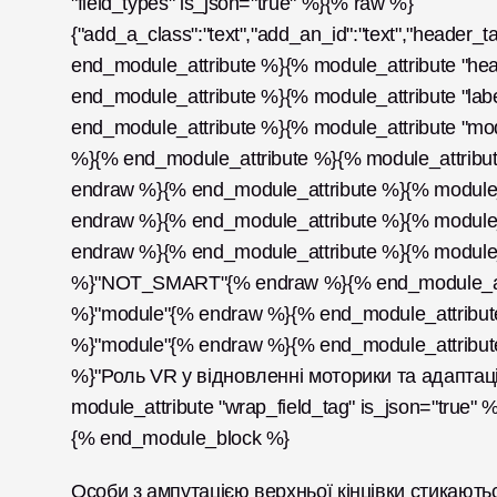
"field_types" is_json="true" %}{% raw %}
{"add_a_class":"text","add_an_id":"text","header_t
end_module_attribute %}{% module_attribute "he
end_module_attribute %}{% module_attribute "lab
end_module_attribute %}{% module_attribute "mo
%}{% end_module_attribute %}{% module_attribute
endraw %}{% end_module_attribute %}{% module_a
endraw %}{% end_module_attribute %}{% module_at
endraw %}{% end_module_attribute %}{% module_at
%}"NOT_SMART"{% endraw %}{% end_module_attrib
%}"module"{% endraw %}{% end_module_attribute %
%}"module"{% endraw %}{% end_module_attribute 
%}"Роль VR у відновленні моторики та адаптаці
module_attribute "wrap_field_tag" is_json="true
{% end_module_block %}
Особи з ампутацією верхньої кінцівки стикають