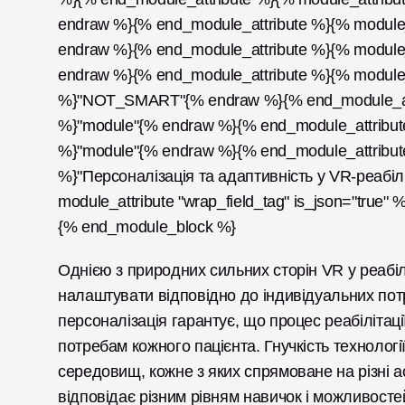
endraw %}{% end_module_attribute %}{% module_a
endraw %}{% end_module_attribute %}{% module_at
endraw %}{% end_module_attribute %}{% module_at
%}"NOT_SMART"{% endraw %}{% end_module_attrib
%}"module"{% endraw %}{% end_module_attribute %
%}"module"{% endraw %}{% end_module_attribute 
%}"Персоналізація та адаптивність у VR-реабілі
module_attribute "wrap_field_tag" is_json="true
{% end_module_block %}
Однією з природних сильних сторін VR у реабілі
налаштувати відповідно до індивідуальних потре
персоналізація гарантує, що процес реабілітаці
потребам кожного пацієнта. Гнучкість технолог
середовищ, кожне з яких спрямоване на різні ас
відповідає різним рівням навичок і можливостей