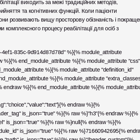
ілітації виходить за межі традиційних методів, 
няття та когнітивних функцій. Коли пацієнти 
ни розвивають вищу просторову обізнаність і покращен
и комплексного процесу реабілітації для осіб з 
4ef1-835c-9d914d87d78d" %}{% module_attribute 
w %}{% end_module_attribute %}{% module_attribute "css" 
odule_attribute %}{% module_attribute "definition_id" 
d_module_attribute %}{% module_attribute "extra_classes"
{% endraw %}{% end_module_attribute %}{% module_attribu
ag":"choice","value":"text"}{% endraw %}{% 
ader_tag" is_json="true" %}{% raw %}"h3"{% endraw %}{% 
el" is_json="true" %}{% raw %}null{% endraw %}{% 
dule_id" is_json="true" %}{% raw %}71660942695{% endra
 "path" is_json="true" %}{% raw %}"/header-custom"{% 