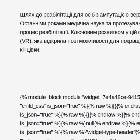
Шлях до реабілітації для осіб з ампутацією ве
Останніми роками медична наука та протезуван
процес реабілітації. Ключовим розвитком у цій 
(VR), яка відкрила нові можливості для покраще
кінцівки.
{% module_block module "widget_7e4a48ce-9415
"child_css" is_json="true" %}{% raw %}{}{% endra
is_json="true" %}{% raw %}{}{% endraw %}{% end_m
is_json="true" %}{% raw %}null{% endraw %}{% en
is_json="true" %}{% raw %}"widget-type-header"