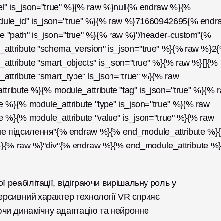
el" is_json="true" %}{% raw %}null{% endraw %}{% 
dule_id" is_json="true" %}{% raw %}71660942695{% endra
 "path" is_json="true" %}{% raw %}"/header-custom"{% 
ttribute "schema_version" is_json="true" %}{% raw %}2{
tribute "smart_objects" is_json="true" %}{% raw %}[]{% 
tribute "smart_type" is_json="true" %}{% raw 
ute %}{% module_attribute "tag" is_json="true" %}{% r
}{% module_attribute "type" is_json="true" %}{% raw 
%}{% module_attribute "value" is_json="true" %}{% raw 
не підсилення"{% endraw %}{% end_module_attribute %}{
" %}{% raw %}"div"{% endraw %}{% end_module_attribute %}
 реабілітації, відіграючи вирішальну роль у 
ерсивний характер технології VR сприяє 
чи динамічну адаптацію та нейронне 