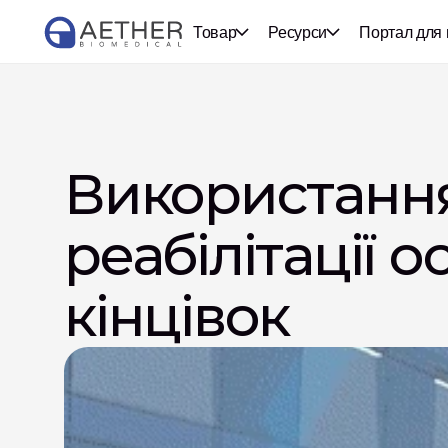
Товар
Ресурси
Портал для 
Використання 
реабілітації о
кінцівок