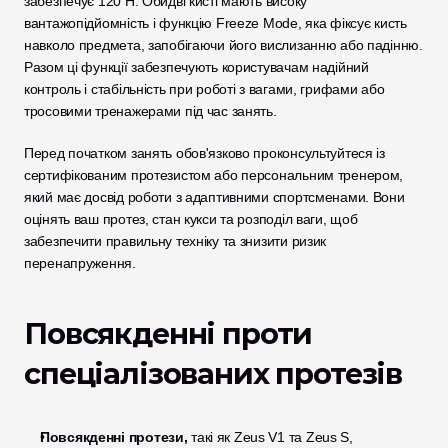
забезпечує 120 Н. Обидві кисті мають високу 
вантажопідйомність і функцію Freeze Mode, яка фіксує кисть 
навколо предмета, запобігаючи його вислизанню або падінню. 
Разом ці функції забезпечують користувачам надійний 
контроль і стабільність при роботі з вагами, грифами або 
тросовими тренажерами під час занять.
Перед початком занять обов'язково проконсультуйтеся із 
сертифікованим протезистом або персональним тренером, 
який має досвід роботи з адаптивними спортсменами. Вони 
оцінять ваш протез, стан кукси та розподіл ваги, щоб 
забезпечити правильну техніку та знизити ризик 
перенапруження.
Повсякденні проти 
спеціалізованих протезів
Повсякденні протези,
 такі як Zeus V1 та Zeus S, 