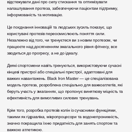
відстежувати дані про силу стискання та оптимізувати 
налаштування протеза, забезпечуючи пацієнтам підтримку, 
інформованість та мотивацію.
Це поєднання інновацій та людських зусиль показує, що 
користувачі протезів переосмислюють поняття сили. 
Незалежно від того, чи тренуєтеся ви з новим протезом, чи 
працюєте над досягненням змагального рівня фітнесу, все 
зводиться до прогресу, а не до ідеалу.
Деякі спортсмени навіть тренуються, використовуючи сучасні 
кінцеві пристрої або спеціальні пристрої, адаптовані для 
важких навантажень. Black Iron Master — це спеціалізована 
модель протеза, розроблена спеціально для важкоатлетів, які 
беруть участь у змаганнях, що пропонує виняткову міцність та 
ефективність для вимогливих силових тренувань. 
Крім того, розробка протезів колін із сучасними функціями, 
такими як гідравліка, мікропроцесори та водонепроникність, 
значно покращила їхню придатність для занять спортом та 
важкою атлетикою. 