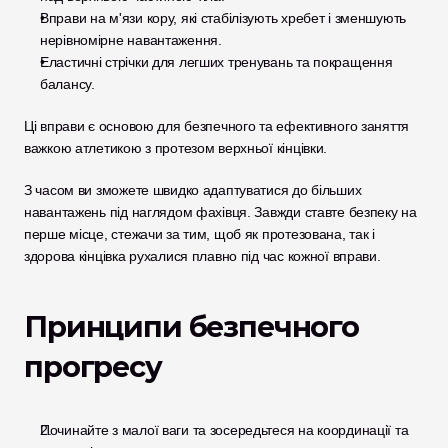
Вправи на м'язи кору, які стабілізують хребет і зменшують 
нерівномірне навантаження.
Еластичні стрічки для легших тренувань та покращення 
балансу.
Ці вправи є основою для безпечного та ефективного заняття 
важкою атлетикою з протезом верхньої кінцівки.
З часом ви зможете швидко адаптуватися до більших 
навантажень під наглядом фахівця. Завжди ставте безпеку на 
перше місце, стежачи за тим, щоб як протезована, так і 
здорова кінцівка рухалися плавно під час кожної вправи.
Принципи безпечного 
прогресу
Починайте з малої ваги та зосередьтеся на координації та 