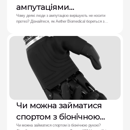
ампутаціями
відмовляються від
Чому деякі люди з ампутацією вирішують не носити
протез? Дізнайтеся, як Aether Biomedical бореться з
протезів: рішення від
болем у гільзі, розряджанням батареї та втомою від
складного керування.
Aether
Чи можна займатися
спортом з біонічною
рукою?
Чи можна займатися спортом із біонічною рукою?