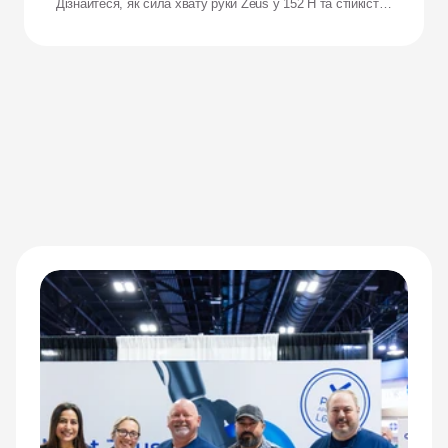
Дізнайтеся, як сила хвату руки Zeus у 152 Н та стійкість
до ударів переосмислюють результати для адаптивних
спортсменів.