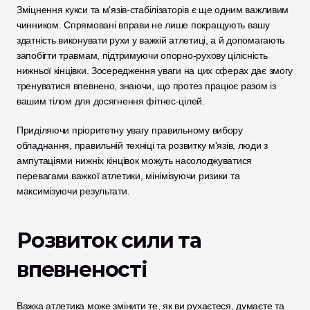
Зміцнення кукси та м'язів-стабілізаторів є ще одним важливим 
чинником. Спрямовані вправи не лише покращують вашу 
здатність виконувати рухи у важкій атлетиці, а й допомагають 
запобігти травмам, підтримуючи опорно-рухову цілісність 
нижньої кінцівки. Зосередження уваги на цих сферах дає змогу 
тренуватися впевнено, знаючи, що протез працює разом із 
вашим тілом для досягнення фітнес-цілей.
Приділяючи пріоритетну увагу правильному вибору 
обладнання, правильній техніці та розвитку м'язів, люди з 
ампутаціями нижніх кінцівок можуть насолоджуватися 
перевагами важкої атлетики, мінімізуючи ризики та 
максимізуючи результати.
Розвиток сили та 
впевненості
Важка атлетика може змінити те, як ви рухаєтеся, думаєте та 