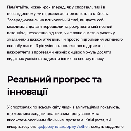
Пам'ятайте, кожен крок вперед, як у спортзалі, так і в 
повсякденному житті, розвиває впевненість та стійкість. 
Зосереджуючись на психологічній силі, ви даєте собі 
можливість долати перешкоди та розкривати свій повний 
потенціал, незалежно від того, чи є вашою метою участь у 
змаганнях з важкої атлетики, чи просто підтримання активного 
способу життя. З рішучістю та належною підтримкою 
важкоатлети з протезами нижніх кінцівок можуть досягти 
видатних успіхів та надихати інших на своєму шляху.
Реальний прогрес та 
інновації
У спортзалах по всьому світу люди з ампутаціями показують, 
що можливо завдяки адаптивним тренуванням та 
високотехнологічним біонічним протезам. Клініцисти, які 
використовують 
цифрову платформу Aether
, можуть віддалено 