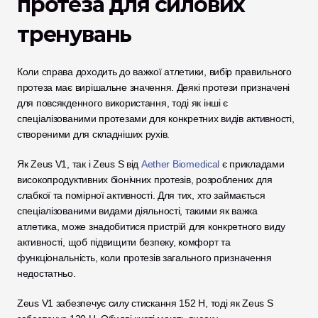
протеза для силових 
тренувань
Коли справа доходить до важкої атлетики, вибір правильного 
протеза має вирішальне значення. Деякі протези призначені 
для повсякденного використання, тоді як інші є 
спеціалізованими протезами для конкретних видів активності, 
створеними для складніших рухів. 
Як Zeus V1, так і Zeus S від 
Aether Biomedical
 є прикладами 
високопродуктивних біонічних протезів, розроблених для 
слабкої та помірної активності. Для тих, хто займається 
спеціалізованими видами діяльності, такими як важка 
атлетика, може знадобитися пристрій для конкретного виду 
активності, щоб підвищити безпеку, комфорт та 
функціональність, коли протезів загального призначення 
недостатньо.
Zeus V1 забезпечує силу стискання 152 Н, тоді як Zeus S 