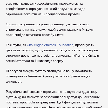
важливо працювати з досвідченим протезистом та 
спеціалістом зі страхування, який розуміє вимоги до 
отримання покриття на ці спеціалізовані протези.
Окрім страхування, існують організації, діяльність яких 
спрямована на підтримку людей з ампутаціями в їхньому 
прагненні до активного способу життя. 
Такі групи, як 
Challenged Athletes Foundation
, пропонують 
гранти та ресурси, щоб допомогти людям із втратою кінцівок 
отримати доступ до протезів та тренувань, які їм потрібні для 
важкої атлетики та інших видів спорту. 
Ці ресурси можуть суттєво вплинути на вашу можливість 
повноцінно та безпечно брати участь у вибраних видах 
активності.
Розуміючи свої варіанти страхування та шукаючи додаткову 
підтримку, ви зможете забезпечити собі доступ до найкращих 
протезів, пристроїв та тренувань. Цей фундамент дозволить 
вам зосередитися на своїх цілях, підтримувати активний спосіб 