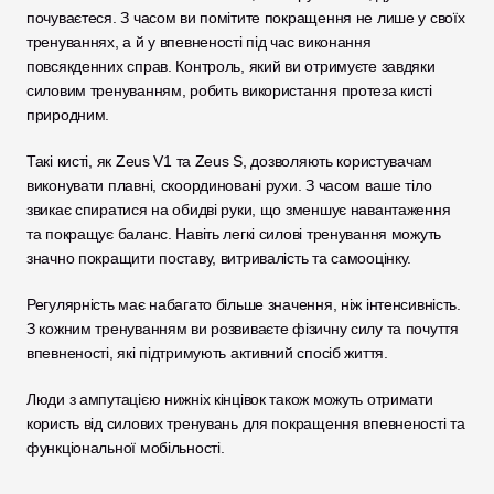
почуваєтеся. З часом ви помітите покращення не лише у своїх 
тренуваннях, а й у впевненості під час виконання 
повсякденних справ. Контроль, який ви отримуєте завдяки 
силовим тренуванням, робить використання протеза кисті 
природним.
Такі кисті, як Zeus V1 та Zeus S, дозволяють користувачам 
виконувати плавні, скоординовані рухи. З часом ваше тіло 
звикає спиратися на обидві руки, що зменшує навантаження 
та покращує баланс. Навіть легкі силові тренування можуть 
значно покращити поставу, витривалість та самооцінку.
Регулярність має набагато більше значення, ніж інтенсивність. 
З кожним тренуванням ви розвиваєте фізичну силу та почуття 
впевненості, які підтримують активний спосіб життя.
Люди з ампутацією нижніх кінцівок також можуть отримати 
користь від силових тренувань для покращення впевненості та 
функціональної мобільності.