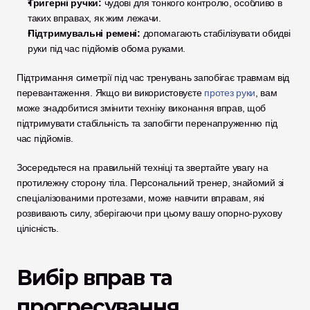
Тригерні ручки:
 чудові для тонкого контролю, особливо в 
таких вправах, як жим лежачи.
Підтримувальні ремені:
 допомагають стабілізувати обидві 
руки під час підйомів обома руками.
Підтримання симетрії під час тренувань запобігає травмам від 
перевантаження. Якщо ви використовуєте 
протез руки
, вам 
може знадобитися змінити техніку виконання вправ, щоб 
підтримувати стабільність та запобігти перенапруженню під 
час підйомів. 
Зосередьтеся на правильній техніці та звертайте увагу на 
протилежну сторону тіла. Персональний тренер, знайомий зі 
спеціалізованими протезами, може навчити вправам, які 
розвивають силу, зберігаючи при цьому вашу опорно-рухову 
цілісність.
Вибір вправ та 
прогресування 