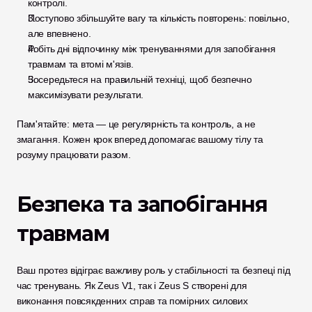
контролі.
Поступово збільшуйте вагу та кількість повторень: повільно, 
але впевнено.
Робіть дні відпочинку між тренуваннями для запобігання 
травмам та втомі м'язів.
Зосередьтеся на правильній техніці, щоб безпечно 
максимізувати результати.
Пам'ятайте: мета — це регулярність та контроль, а не 
змагання. Кожен крок вперед допомагає вашому тілу та 
розуму працювати разом.
Безпека та запобігання 
травмам
Ваш протез відіграє важливу роль у стабільності та безпеці під 
час тренувань. Як Zeus V1, так і Zeus S створені для 
виконання повсякденних справ та помірних силових 