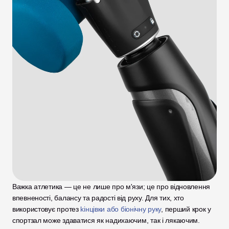
Важка атлетика — це не лише про м'язи; це про відновлення 
впевненості, балансу та радості від руху. Для тих, хто 
використовує протез
 k
інцівки або біонічну руку
, перший крок у 
спортзал може здаватися як надихаючим, так і лякаючим. 