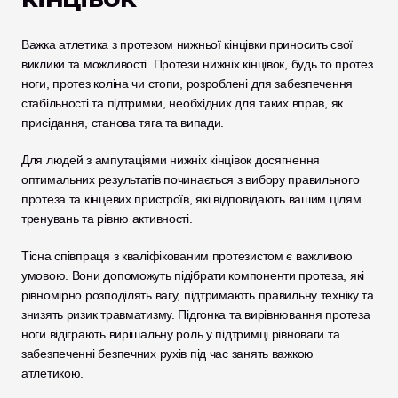
Важка атлетика з протезом нижньої кінцівки приносить свої 
виклики та можливості. Протези нижніх кінцівок, будь то протез 
ноги, протез коліна чи стопи, розроблені для забезпечення 
стабільності та підтримки, необхідних для таких вправ, як 
присідання, станова тяга та випади. 
Для людей з ампутаціями нижніх кінцівок досягнення 
оптимальних результатів починається з вибору правильного 
протеза та кінцевих пристроїв, які відповідають вашим цілям 
тренувань та рівню активності.
Тісна співпраця з кваліфікованим протезистом є важливою 
умовою. Вони допоможуть підібрати компоненти протеза, які 
рівномірно розподілять вагу, підтримають правильну техніку та 
знизять ризик травматизму. Підгонка та вирівнювання протеза 
ноги відіграють вирішальну роль у підтримці рівноваги та 
забезпеченні безпечних рухів під час занять важкою 
атлетикою.