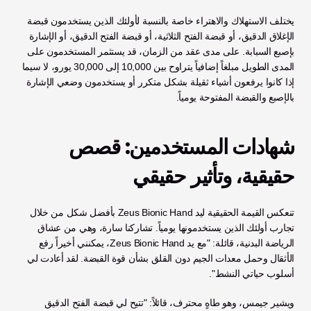
يختلف الاستهلاك والاهتراء خاصة بالنسبة لأولئك الذين يستخدمون قبضة 
الإغلاق الدقيق، أو قبضة الفتح الثلاثية، أو قبضة الفتح الدقيق، أو الإشارة 
بإصبع السبابة. على مدى عقد من الزمان، قد يستثمر المستخدمون على 
المدى الطويل مبلغاً إضافياً يتراوح بين 10,000 إلى 30,000 يورو، لا سيما 
إذا كانوا يرفعون أشياء ثقيلة بشكل متكرر أو يستخدمون وضعي الإشارة 
بالإصبع والقبضة المفتوحة يومياً.
شهادات المستخدمين: قصص 
حقيقية، وتأثير حقيقي
تنعكس القيمة الحقيقية ليد Zeus Bionic Hand بأفضل شكل من خلال 
تجارب أولئك الذين يستخدمونها يومياً. تشاركنا سارة، وهي من عشاق 
الرياضة البدنية، قائلة: "مع يد Zeus Bionic Hand، يمكنني أخيراً رفع 
الأثقال وحمل معدات الجيم دون القلق بشأن قوة القبضة. لقد أعادت لي 
أسلوب حياتي النشط".
ويشير جيمس، وهو طاهٍ محترف، قائلاً: "تتيح لي قبضة الفتح الدقيق 