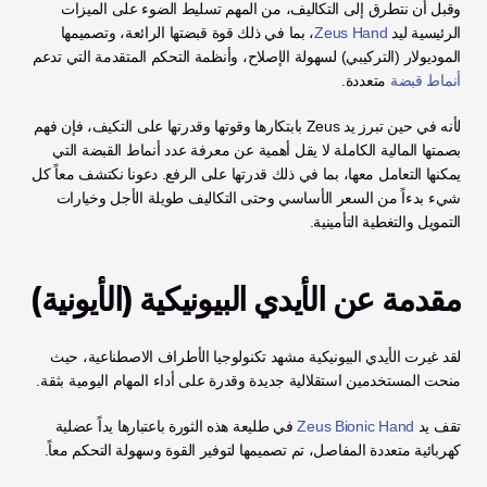
وقبل أن نتطرق إلى التكاليف، من المهم تسليط الضوء على الميزات 
الرئيسية ليد 
Zeus Hand
، بما في ذلك قوة قبضتها الرائعة، وتصميمها 
الموديولار (التركيبي) لسهولة الإصلاح، وأنظمة التحكم المتقدمة التي تدعم 
أنماط قبضة
 متعددة.
لأنه في حين تبرز يد Zeus بابتكارها وقوتها وقدرتها على التكيف، فإن فهم 
بصمتها المالية الكاملة لا يقل أهمية عن معرفة عدد أنماط القبضة التي 
يمكنها التعامل معها، بما في ذلك قدرتها على الرفع. دعونا نكتشف معاً كل 
شيء بدءاً من السعر الأساسي وحتى التكاليف طويلة الأجل وخيارات 
التمويل والتغطية التأمينية.
مقدمة عن الأيدي البيونيكية (الأيونية)
لقد غيرت الأيدي البيونيكية مشهد تكنولوجيا الأطراف الاصطناعية، حيث 
منحت المستخدمين استقلالية جديدة وقدرة على أداء المهام اليومية بثقة. 
تقف يد 
Zeus Bionic Hand
 في طليعة هذه الثورة باعتبارها يداً عضلية 
كهربائية متعددة المفاصل، تم تصميمها لتوفير القوة وسهولة التحكم معاً. 