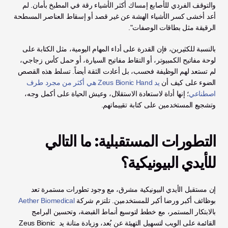
والتوقف الفردي للأصابع إمساك أكثر الأشياء رقة في المطبخ بأمان. لم 
أعد أخشى كسر الأشياء الهشة عن غير قصد أو إسقاط العناصر المسطحة 
الرقيقة مثل بطاقات الوصفات".
بالنسبة للكثيرين، فإن القدرة على أداء المهام اليومية، مثل الكتابة على 
لوحة مفاتيح الكمبيوتر، أو التقاط مفاتيح السيارة، أو حمل كأس زجاجي، 
لم تستعد لهم الوظيفة فحسب، بل أعادت الثقة أيضاً. تسلط هذه القصص 
الضوء على كيف أن 
يد Zeus Bionic Hand هي أكثر من مجرد طرف 
اصطناعي
؛ إنها أداة لاستعادة الاستقلال، وعيش الحياة على أكمل وجه، 
وتشجيع المستخدمين على كتابة تقييماتهم.
التطورات المستقبلية: ما التالي 
للأيدي البيونيكية؟
إن مستقبل الأيدي البيونيكية مشرق، مع وجود تطورات مستمرة تعد 
بوظائف أكبر ورضا أكبر للمستخدمين. تلتزم شركة 
Aether Biomedical
بالابتكار المستمر، مع خطط لتوسيع أنماط القبضة، وتحسين البرامج 
القائمة على الويب لتسهيل التهيئة عن بُعد، وزيادة متانة يد Zeus Bionic 