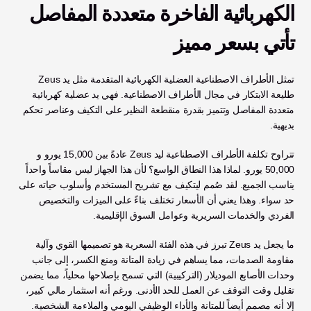
الكهربائية الفاخرة متعددة المفاصل 
تأتي بسعر مميز
تمثل الأطراف الاصطناعية العضلية الكهربائية المتقدمة مثل يد Zeus 
طليعة الابتكار في مجال الأطراف الاصطناعية. فهي يد عضلية كهربائية 
متعددة المفاصل وتتميز بقدرة منقطعة النظير على التكيف وعناصر تحكم 
بديهية. 
تتراوح تكلفة الأطراف الاصطناعية ليد Zeus عادةً بين 15,000 يورو و 
50,000 يورو. لماذا هذا النطاق الواسع؟ لأن هذا الجهاز ليس مقاساً واحداً 
يناسب الجميع. لقد صُمم ليتكيف مع تشريح المستخدم وأسلوب حياته على 
حد سواء. وهذا يعني أن الأسعار تختلف بناءً على الميزات والتخصيص 
الفردي والخدمات السريرية وعوامل السوق الإقليمية.
ما يجعل يد Zeus تبرز في هذه الفئة السعرية هو تصميمها القوي وآلية 
مقاومة الصدمات، مما يساهم في زيادة المتانة ومنع الكسر، إلى جانب 
وحدات الأصابع الموديلار (التركيبية) التي تسمح بإصلاحها محلياً، مما يضمن 
تقليل وقت التوقف عن العمل للحد الأدنى. ورغم أنه استثمار مالي كبير، 
إلا أنه مصمم أيضاً للمتانة والأداء الوظيفي اليومي والملاءمة الشخصية.