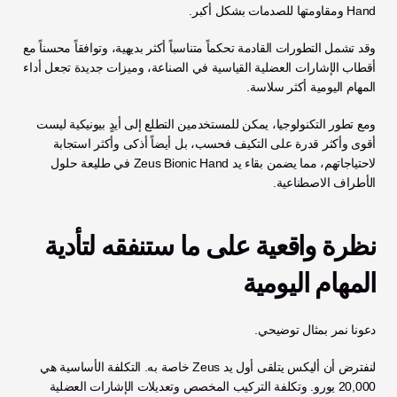
Hand ومقاومتها للصدمات بشكل أكبر.
وقد تشمل التطورات القادمة تحكماً متناسباً أكثر بديهية، وتوافقاً محسناً مع 
أقطاب الإشارات العضلية القياسية في الصناعة، وميزات جديدة تجعل أداء 
المهام اليومية أكثر سلاسة. 
ومع تطور التكنولوجيا، يمكن للمستخدمين التطلع إلى أيدٍ بيونيكية ليست 
أقوى وأكثر قدرة على التكيف فحسب، بل أيضاً أذكى وأكثر استجابة 
لاحتياجاتهم، مما يضمن بقاء يد Zeus Bionic Hand في طليعة حلول 
الأطراف الاصطناعية.
نظرة واقعية على ما ستنفقه لتأدية 
المهام اليومية
دعونا نمر بمثال توضيحي.
لنفترض أن أليكس يتلقى أول يد Zeus خاصة به. التكلفة الأساسية هي 
20,000 يورو. وتكلفة التركيب المخصص وتعديلات الإشارات العضلية 