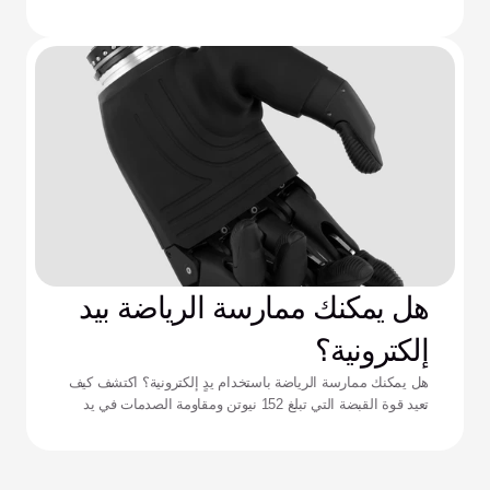
التجويف الداعم، ونفاد البطارية، وإرهاق التحكم المعقد.
هل يمكنك ممارسة الرياضة بيد
إلكترونية؟
هل يمكنك ممارسة الرياضة باستخدام يدٍ إلكترونية؟ اكتشف كيف
تعيد قوة القبضة التي تبلغ 152 نيوتن ومقاومة الصدمات في يد
زيوس تعريف الأداء للرياضيين التكيفيين.