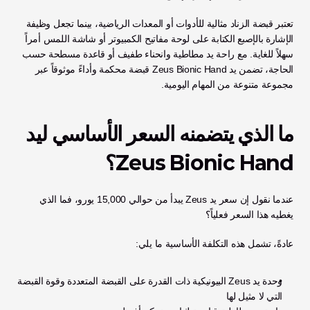
تعتبر قبضة الزناد مثالية للأدوات أو المعدات الرياضية، بينما تجعل وظيفة 
الإشارة بالإصبع الكتابة على لوحة مفاتيح الكمبيوتر أو شاشة اللمس أمراً 
سهلاً للغاية. مع راحة يد مطاطية وانحناء طفيف أو قاعدة مسطحة حسب 
الحاجة، تضمن يد Zeus Bionic Hand قبضة محكمة وأداءً موثوقاً عبر 
مجموعة متنوعة من المهام اليومية.
ما الذي يتضمنه السعر الأساسي ليد 
Zeus Bionic Hand؟
عندما نقول إن سعر يد Zeus يبدأ من حوالي 15,000 يورو، فما الذي 
يغطيه هذا السعر فعلياً؟
عادةً، تشمل هذه التكلفة الأساسية ما يلي:
وحدة يد Zeus البيونيكية ذات القدرة على القبضة المتعددة وقوة القبضة 
التي لا مثيل لها