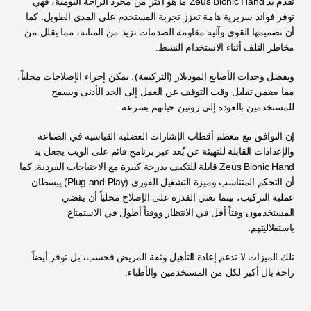
تقدم يد Zeus Bionic Hand ما هو أكثر من مجرد الراحة اليومية، فهي 
توفر فوائد سريرية هامة تعزز تجربة المستخدم على المدى الطويل. كما 
أن تصميمها القوي وآلية مقاومة الصدمات تزيد من المتانة، مما يقلل من 
مخاطر التلف أثناء الاستخدام النشط.
وبفضل وحدات الأصابع الموديلار (التركيبية)، يمكن إجراء الإصلاحات محلياً، 
مما يضمن تقليل وقت التوقف عن العمل إلى الحد الأدنى ويسمح 
للمستخدمين بالعودة إلى روتين حياتهم بسرعة.
إن التوافق مع معظم أقطاب الإشارات العضلية القياسية في الصناعة 
والإعدادات القابلة للتهيئة عن بُعد عبر برنامج قائم على الويب يجعل يد 
Zeus Bionic Hand قابلة للتكيف بدرجة كبيرة مع الاحتياجات الفردية. كما 
أن التحكم المتناسب وميزة التشغيل الفوري (Plug and Play) يبسطان 
عملية التركيب، بينما تعني القدرة على الإصلاح محلياً أن يقضي 
المستخدمون وقتاً أقل في الانتظار ووقتاً أطول في الاستمتاع 
باستقلاليتهم. 
تلك الميزات لا تدعم إعادة التأهيل وثقة المريض فحسب، بل توفر أيضاً 
راحة بال أكبر لكل من المستخدمين والأطباء.