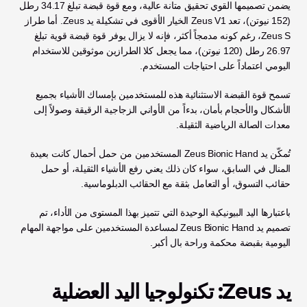
يضمن تصميمها القوي تحقيق متانة عالية، ومع قوة قبضة تبلغ 34.17 رطل 
(152 نيوتن)، تعد Zeus V1 الخيار الأقوى في تشكيلة يد Zeus. أما طراز 
Zeus S، رغم كونه مدمجاً أكثر، فإنه لا يزال يوفر قوة قبضة قوية تبلغ 
26.97 رطل (120 نيوتن)، مما يجعل كلا الطرازين موثوقين للاستخدام 
اليومي اعتماداً على احتياجات المستخدم.
تسمح قوة القبضة الاستثنائية هذه للمستخدمين بإمساك الأشياء بجميع 
الأشكال والأحجام بأمان، بدءاً من الأواني الزجاجية الرقيقة وصولاً إلى 
معدات الصالة الرياضية الثقيلة. 
تُمكّن يد Zeus Bionic Hand المستخدمين من حمل أحمال كانت بعيدة 
المنال في السابق، سواء كان ذلك يعني رفع الأشياء الثقيلة، أو حمل 
حقائب التسوق، أو التعامل بثقة مع الحقائب الدبلوماسية. 
باعتبارها اليد البيونيكية الوحيدة التي تتميز بهذا المستوى من الأداء، تم 
تصميم يد Zeus Bionic Hand لمساعدة المستخدمين على مواجهة المهام 
اليومية بقبضة محكمة وراحة بال أكبر.
يد Zeus: تكنولوجيا اليد العضلية 