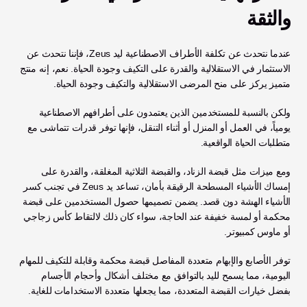
والثقة
عندما نتحدث عن تكلفة الأطراف الاصطناعية ليد Zeus، فإننا نتحدث عن 
الاستثمار في الاستقلالية والقدرة على التكيف وجودة الحياة. نعم، إنه منتج 
متميز يركز على منح المرضى الاستقلالية والتكيف وجودة الحياة. 
ولكن بالنسبة للمستخدمين الذين يعتمدون على أطرافهم الاصطناعية 
يومياً، في العمل أو المنزل أو أثناء التنقل، فإنها توفر قدرات تتماشى مع 
متطلبات الحياة الواقعية.
ومع ميزات مثل قبضة الزناد، والقبضة الثلاثية المغلقة، والقدرة على 
إمساك الأشياء المسطحة الرقيقة بأمان، تساعد يد Zeus في تجنب كسر 
الأشياء الهشة دون قصد. يضمن تصميمها حصول المستخدمين على قبضة 
محكمة أو لمسة خفيفة عند الحاجة، سواء كان ذلك لالتقاط كأس زجاجي 
أو ماوس كمبيوتر.
توفر الأصابع والإبهام متعددة المفاصل قبضة محكمة وقابلة للتكيف للمهام 
اليومية، مما يسمح لليد بالتوافق مع مختلف أشكال وأحجام الأجسام 
بفضل خيارات القبضة المتعددة، مما يجعلها متعددة الاستخدامات للغاية.