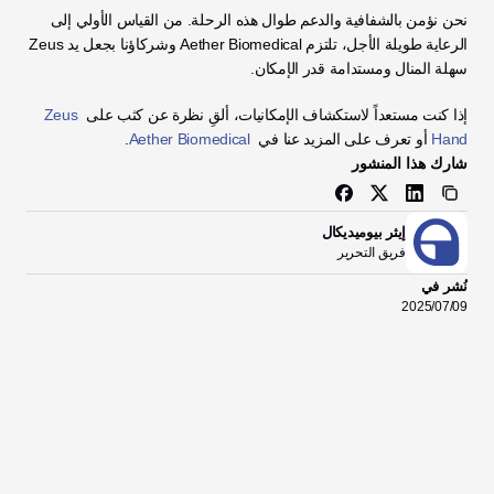
نحن نؤمن بالشفافية والدعم طوال هذه الرحلة. من القياس الأولي إلى 
الرعاية طويلة الأجل، تلتزم Aether Biomedical وشركاؤنا بجعل يد Zeus 
سهلة المنال ومستدامة قدر الإمكان.
إذا كنت مستعداً لاستكشاف الإمكانيات، ألقِ نظرة عن كثب على 
Zeus 
Hand
 أو تعرف على المزيد عنا في 
Aether Biomedical
.
شارك هذا المنشور
إيثر بيوميديكال
فريق التحرير
نُشر في
09‏/07‏/2025