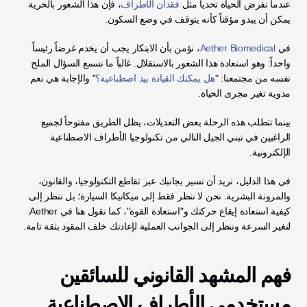
عندما تفرض الحياة تحدياً مثل 
فقدان الأطراف
، فإن هذا الشعور بالحرية 
يمكن أن يبدو مؤقتاً كأنه يتوقف في وضع السكون.
في 
Aether Biomedical
، نؤمن بأن الابتكار يجب أن يخدم غرضاً رئيساً 
واحداً: وهو استعادة هذا الشعور بالاستقلال. غالباً ما نسمع السؤال الملح 
نفسه من مجتمعنا: "
هل يمكنك القيادة بيد اصطناعية؟
" والإجابة هي نعم 
مدوية تغير مجرى الحياة.
بينما تتطلب هذه الرحلة بعض التعديلات، يظل الطريق مفتوحاً لجميع 
الراغبين في تبني الجيل التالي من تكنولوجيا الأطراف الاصطناعية 
الإلكترونية.
في هذا الدليل، نريد أن نسير بجانبك عبر تقاطع التكنولوجيا، والقانون، 
والمرونة البشرية. نحن لا ننظر فقط إلى ميكانيكا السيارة؛ بل ننظر إلى 
كيفية استعادة إيقاع حركتك و"استعادة القوة"، كما نقول هنا في Aether. 
لنغير السرعة وننظر إلى الجوانب العملية لإعادتك خلف المقود بثقة تامة.
فهم المشهد القانوني للسائقين 
مستخدمي الأطراف الاصطناعية