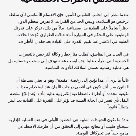
عندما ننظر إلى الجانب القانوني للأمور، فإن الاهتمام الأساسي لأي سلطة 
ترخيص هو السلامة، وليس الحد من القدرات. لا تفرض معظم الدول 
حظراً شاملاً على القيادة بيد اصطناعية. بدلاً من ذلك، تركز على قدرتك 
الوظيفية على التحكم في السيارة أثناء حالات الطوارئ. تُؤخذ الحالات 
الطبية في الاعتبار عند تقييم القدرة على القيادة بعد فقدان الأطراف.
في العديد من المناطق، يُطلب منا إخطار وكالة الترخيص بالتغييرات 
الجسدية التي طرأت علينا. هذه ليست عقبة تهدف إلى سحب رخصتك، بل 
هي عملية رسمية لضمان امتلاكك للأدوات المناسبة.
غالباً ما نرى أن هذا يؤدي إلى رخصة "مقيدة"، وهو ما يعني ببساطة أن 
القانون يقر بأنك تكون في أقصى درجات الأمان عند استخدام معدات 
تكيفية محددة أو أطراف اصطناعية إلكترونية عالية الأداء. يُعد إبلاغ سلطة 
النقل بأي تغيير في الحالة الطبية قد يؤثر على القدرة على القيادة بعد البتر 
متطلباً قانونياً.
عادةً ما تكون الشهادات الطبية هي الخطوة الأولى في هذه العملية الإدارية. 
سيحتاج طبيب أو معالج مهني إلى التحقق من أن طرفك الاصطناعي 
مدمج جيداً في تحركاتك اليومية.