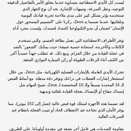
ليست كل الأيدي الاصطناعية متساوية عندما يتعلق الأمر بالتفاصيل الدقيقة 
للتوجيه، ونقل السرعة، وتنبيهات الإشارة. نجد أن نوع الجهاز الذي 
تستخدمه يؤثر بشكل كبير على مدى ملاءمة تجربة قيادتك اليومية 
وتلقائيتها. عندما صممنا يد Zeus، ركزنا على "التصميم المتمحور حول 
الإنسان" لضمان أن تبدو التكنولوجيا كامتداد لجسدك، وليست مجرد أداة.
توفر الأطراف الاصطناعية التي تعمل بطاقة الجسم، والتي تستخدم 
الكابلات والأحزمة، استجابة حسية عميقة؛ حيث يمكنك "الشعور" بالشد 
في عجلة القيادة من خلال الحزام. ومع ذلك، قد تتطلب جهداً جسدياً أكبر 
من الكتف أثناء الرحلات الطويلة أو ركن السيارة الموازي المعقد.
تتحرك الأيدي العاملة بالإشارات العضلية الكهربائية، مثل Zeus، من خلال 
استشعار إشارات العضلات في ذراعك وتوفر دقة مذهلة. مع أنماط القبض 
الـ 14 المحددة مسبقاً والـ 10 المخصصة لـ Zeus، تصبح المهام مثل 
إمساك مفتاح أو الإمساك بعجلة القيادة تلقائية وبديهية.
لقد صممنا هذه الأجهزة لتمتلك قوة قبض عالية (تصل إلى 152 نيوتن)، مما 
يوفر الأمان الذي تحتاجه عند الانعطاف الحاد أو تثبيت العجلة بانتظام عند 
السرعات العالية.
مقاومة الصدمات هي عامل آخر نضعه في مقدمة أولوياتنا. على الطريق، 