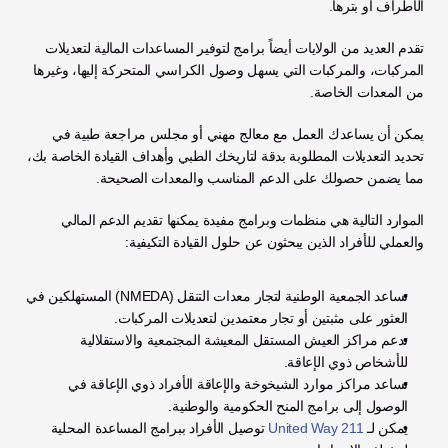
الأطراف أو بترها.
تقدم العديد من الولايات أيضاً برامج لتوفير المساعدات المالية لتعديلات 
المركبات، والمركبات التي يسهل وصول الكراسي المتحركة إليها، وغيرها 
من المعدات الخاصة.
يمكن أن يساعدك العمل مع معالج مهني أو مجلس مراجعة طبية في 
تحديد التعديلات المطلوبة بدقة لتاريخك الطبي وأهداف القيادة الخاصة بك، 
مما يضمن حصولك على الدعم المناسب والمعدات الصحيحة.
الموارد التالية هي منظمات وبرامج مفيدة يمكنها تقديم الدعم المالي 
والعملي للأفراد الذين يبحثون عن حلول القيادة التكيفية:
تساعد الجمعية الوطنية لتجار معدات التنقل (NMEDA) المستهلكين في 
العثور على مثبتين أو تجار معتمدين لتعديلات المركبات.
تدعم مراكز العيش المستقل المعيشة المجتمعية والاستقلالية 
للأشخاص ذوي الإعاقة.
تساعد مراكز موارد الشيخوخة والإعاقة الأفراد ذوي الإعاقة في 
الوصول إلى برامج المنح الحكومية والوطنية.
يمكن لـ 
United Way 211
 توصيل الأفراد ببرامج المساعدة المحلية 