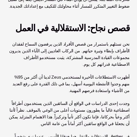
ضغوط التغيير المتكرر للمسار أثناء محاولتك للتكيف مع إعداداتك الجديدة.
قصص نجاح: الاستقلالية في العمل
نحن نستلهم باستمرار من قصص الأفراد الذين يرفضون السماح لفقدان 
الأطراف بإبطاء وتيرة حياتهم. من الركاب العاديين إلى الآباء الذين يديرون 
مجموعات القيادة المدرسية المشتركة، يثبت مستخدمو الأطراف 
الاصطناعية قدراتهم كل يوم.
أظهرت الاستطلاعات الأخيرة لمستخدمي Zeus لدينا أن أكثر من 95% 
منهم وجدوا الأنشطة اليومية أسهل، بما في ذلك القدرة على رفع العديد 
من الأشياء واستعادة فرصهم المهنية.
وجدت إحدى الدراسات في الواقع أن السائقين الذين يستخدمون أطرافاً 
اصطناعية غالباً ما يطورون مستويات أعلى من الوعي بالموقف. نظراً لأننا 
أكثر وعياً بحركاتنا، فإننا نكون أكثر تأنياً وتركيزاً. هذا الاهتمام المتزايد يمكن 
أن يجعلنا في الواقع سائقين أكثر أماناً من عامة الناس.
في Aether، الاستقلالية والتنقل هما هدفانا الأسمى. عندما نرى شخصاً 