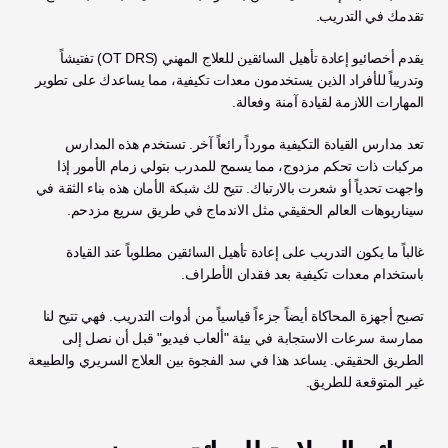
تقدمك في التدريب.
يقدم أخصائيو إعادة تأهيل السائقين للعلاج المهني (OT DRS) تفتيشاً 
وتدريباً للأفراد الذين يستخدمون معدات تكيفية، مما يساعدك على تطوير 
المهارات اللازمة لقيادة آمنة وفعالة.
تعد مدارس القيادة التكيفية مورداً رائعاً آخر. تستخدم هذه المدارس 
مركبات ذات تحكم مزدوج، مما يسمح للمدرب بتولي زمام الأمور إذا 
واجهت تحدياً أو شعرت بالارتباك. تتيح لك شبكة الأمان هذه بناء الثقة في 
سيناريوهات العالم الحقيقي مثل الاندماج في طريق سريع مزدحم.
غالباً ما يكون التدريب على إعادة تأهيل السائقين مطلوباً عند القيادة 
باستخدام معدات تكيفية بعد فقدان الأطراف.
تصبح أجهزة المحاكاة أيضاً جزءاً قياسياً من أدوات التدريب. فهي تتيح لنا 
ممارسة سرعات الاستجابة في بيئة "ألعاب فيديو" قبل أن نصل إلى 
الطريق الحقيقي. يساعد هذا في سد الفجوة بين العلاج السريري والطبيعة 
غير المتوقعة للطريق.