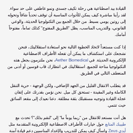
القيادة بيد اصطناعية هي رحلة تكيف جسدي ونمو عاطفي على حد سواء. 
لقد رأينا مباشرة كيف يمكن للأدوات المناسبة أن توقف تحدياً شاقاً وتحوله 
إلى روتين يومي بسيط. من خلال الجمع بين التكنولوجيا الحديثة، والوعي 
القانوني، والتدريب المناسب، يظل "الطريق المفتوح" كذلك تماماً، مفتوحاً 
أمامك.
إذا كنت مستعداً لاتخاذ الخطوة التالية نحو استعادة استقلاليتك، فنحن 
نشجعك على استكشاف ما يمكن أن تفعله الأطراف الاصطناعية 
الإلكترونية الحديثة. في 
Aether Biomedical
، نحن ملتزمون بجعل هذه 
التكنولوجيا متاحة للجميع. استقلاليتك في انتظارك قاب قوسين أو أدنى من 
المنعطف التالي في الطريق.
قد يتطلب الانتقال القليل من الجهد الإضافي، ولكن الوجهة - حرية التنقل 
الكاملة وغير المقيدة - تستحق كل ميل. نحن نؤمن بقدرتك على إتقان 
عجلة القيادة وتوجيه مستقبلك بثقة مطلقة. دعنا نعيدك إلى مقعد السائق 
حيث تنتمي.
هل أنت مستعد للانتقال من "ربما يوماً ما" إلى "لنقم بذلك"؟ تحدث مع 
طبيبك المتابع
 حول خيارات الأطراف الاصطناعية الإلكترونية المتقدمة مثل 
أيدي Zeus
 واسأل كيف يمكن للتدريب والإعداد المناسبين دعم قيادة آمنة 