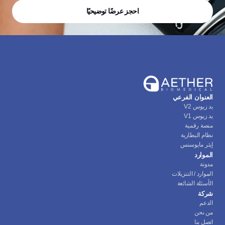
احجز عرضًا توضيحيًا
العنوان الفرعي
يد زيوس V2
يد زيوس V1
منصة رقمية
نظام البطارية
إيثر مايوسنس
الموارد
مدونة
الموارد / التنزيلات
الأسئلة الشائعة
شركة
الدعم
من نحن
اتصل بنا