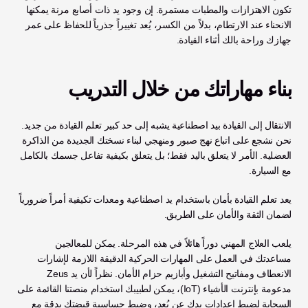
تكون الاهتزازات والمطبات مستمرة. إن وجود يد ذات أصابع مرنة يمكنها 
الانحناء عند الارتطام، بدلاً من الكسر، يُعد تغييراً جذرياً للحفاظ على عمر 
جهازك وراحة بالك أثناء القيادة.
بناء مهاراتك من خلال التدريب
الانتقال إلى القيادة بيد اصطناعية يشبه إلى حد كبير تعلم القيادة من جديد. 
نحن نشجع على اتباع نهج صبور ومنهجي لبناء نسختك الجديدة من الذاكرة 
العضلية. الأمر لا يتعلق باليد فقط؛ بل يتعلق بكيفية تفاعل جسمك بالكامل 
مع السيارة.
يعد تعلم القيادة بأمان باستخدام يد اصطناعية ومعدات تكيفية أمراً ضرورياً 
لضمان الثقة والأمان على الطريق.
يلعب العلاج المهني دوراً هائلاً في هذه المرحلة. يمكن للمعالجين 
مساعدتك في العمل على المهارات الحركية الدقيقة اللازمة لإشارات 
الانعطاف ومفاتيح التشغيل وأبازيم حزام الأمان. نظراً لأن يد Zeus 
مدعومة بإنترنت الأشياء (IoT)، يمكن لطبيبك استخدام منصتنا القائمة على 
السحابة لضبط إعدادات يدك عن بُعد، وضبط حساسية قبضتك بدقة مع 