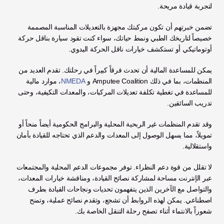
لتجربة قيادة مريحة.
تضمن خبرتهم أن تكون مركبتك مجهزة بالتعديلات المناسبة المصممة 
خصيصاً لتاريخك الطبي ونمط حياتك، سواء كنت تقود سيارة بناقل حركة 
أوتوماتيكي أو تستكشف خيارات ناقل الحركة اليدوي.
يمكن للمساعدة المالية أن تحدث فرقاً كبيراً في رحلتك. تقدم العديد من 
المنظمات، بما في ذلك Amputee Coalition و 
NMEDA
، موارد مالية 
للمساعدة في تغطية تكلفة تعديلات المركبات، والمعدات التكيفية، وحتى 
تدريب السائقين.
وقد تقدم المنظمات غير الربحية المحلية والبرامج الحكومية أيضاً منحاً أو 
تمويلاً، مما يسهل الوصول إلى المعدات والدعم الذي تحتاجه للقيادة بأمان 
واستقلالية.
لا تقلل من قوة دعم النظراء. توفر مجموعات الدعم المحلية والمجتمعات 
عبر الإنترنت مساحة لمشاركة نصائح القيادة، ومناقشة خيارات المعدات، 
والتواصل مع الآخرين الذين يتفهمون تحديات ونجاحات القيادة بطرف 
اصطناعي. يمكن لهذه الروابط أن تشجع، وتقدم نصائح عملية، وتمنح 
شعوراً بالانتماء أثناء تصفح رحلة التنقل الخاصة بك.