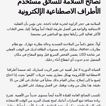
نصائح السلامة للسائق مستخدم 
الأطراف الاصطناعية الإلكترونية
السلامة هي حجر الزاوية لتجربة قيادة ناجحة. نحن نؤمن بأن العقلية 
الاستباقية والواعية هي أفضل طريقة للبقاء آمناً وواثقاً. إليك بعض العادات 
الأكثر فعالية التي رأيناها تنجح مع السائقين في مجتمعنا.
أولاً، تحقق دائماً من الملاءمة الجسدية وحالة بطارية جهازك. مع نظام 
بطاريات Aether، يمكنك مراقبة مستويات الطاقة لديك في الوقت الفعلي 
عبر شاشة LED. يضمن الفحص السريع قبل وضع المفتاح في مكان 
التشغيل عدم حدوث أي انقطاع أثناء رحلتك.
الصيانة الدورية لا تقل أهمية عن تغيير الزيت لسيارتك. لقد صممنا أطرافنا 
الاصطناعية الإلكترونية بهيكل معياري يشبه جزيئات "الليغو" بحيث إذا احتاج 
إصبع ما إلى إصلاح، يمكن القيام بذلك محلياً في عيادتك في أقل من 15 
دقيقة. هذا يقلل من وقت توقفك عن العمل ويبقيك على الطريق.
تكتسب النصائح العامة للقيادة الآمنة أيضاً مستوى جديداً من الأهمية. نقترح 
زيادة مسافة تتبع السيارات أمامك لمنح نفسك المزيد من الوقت للاستجابة 
للحركات المفاجئة. يمكن أن يؤدي البقاء في المسار الأيمن أيضاً إلى تقليل 