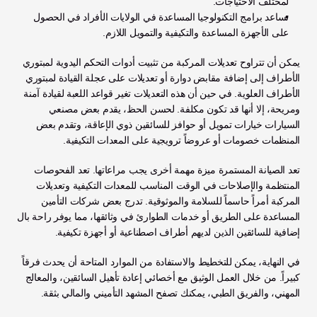
لمختلف الاحتياجات.
تساعد برامج التكنولوجيا المساعدة في الولايات الأفراد في الحصول 
على الأجهزة المساعدة والتكيفية والتمويل اللازم.
يمكن أن تتراوح تعديلات المركبة من تثبيت أدوات التحكم اليدوية لمبتوري 
الأطراف إلى إضافة مقابض دوارة أو تعديلات على عجلة القيادة لمبتوري 
الأطراف العلوية. في حين أن هذه التعديلات تغير قواعد اللعبة لقيادة آمنة 
ومريحة، إلا أنها قد تكون مكلفة. لحسن الحظ، يقدم بعض مصنعي 
السيارات خيارات تمويل أو حوافز للسائقين ذوي الإعاقة، وتقدم بعض 
المنظمات خصومات أو عروضاً ترويجية على المعدات التكيفية.
تعد الصيانة المستمرة ميزة مهمة أخرى يجب مراعاتها. تعد الفحوصات 
المنتظمة والإصلاحات في الوقت المناسب للمعدات التكيفية وتعديلات 
المركبة أمراً حاسماً للسلامة والموثوقية. تدرج بعض شركات التأمين 
المساعدة على الطريق أو خدمات الطوارئ في وثائقها، مما يوفر راحة بال 
إضافية للسائقين الذين لديهم أطراف اصطناعية أو أجهزة تكيفية.
في النهاية، يمكن للتخطيط والاستفادة من الموارد المتاحة أن يحدث فرقاً 
كبيراً. من خلال العمل الوثيق مع أخصائي إعادة تأهيل السائقين، والمعالج 
المهني، والفريق الطبي، يمكنك تصفح المشهد التأميني والمالي بثقة.