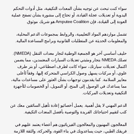
سواء كنت تبحث عن توجيه بشأن المعدات التكيفية، مثل أدوات التحكم 
اليدوية أو تعديلات عجلة القيادة، أو تحتاج إلى مشورة بشأن تصفح عملية 
العودة إلى القيادة، فإن Amputee Coalition هو شريك موثوق.
تشمل مواردهم المواد التعليمية، والروابط بمجموعات الدعم المحلية، 
والمعلومات الحديثة عن المتطلبات القانونية وبرامج المساعدة المالية.
حليف أساسي آخر هو الجمعية الوطنية لتجار معدات التنقل (NMEDA). 
تصلك NMEDA بتجار ومثبتي تعديلات السيارات المعتمدين، مما يضمن 
اكتمال تعديلات سيارتك، سواء كانت لطرف اصطناعي، أو بتر طرف 
علوي، أو مركبات يسهل وصول الكراسي المتحركة إليها، وفقاً لأعلى 
معايير السلامة. كما يقدمون توجيهات بشأن العثور على مساعدات مالية، 
مما يساعدك في الوصول إلى المنح، أو التمويل، أو الخصومات للأجهزة 
التكيفية وتعديلات المركبات.
الدعم المهني لا يقل أهمية. يعمل أخصائيو إعادة تأهيل السائقين معك عن 
كثب لتقييم احتياجاتك الفريدة والتوصية بأفضل المعدات التكيفية.
المعالجون المهنيون والمعالجون الفيزيائيون هم أعضاء يعتمد عليهم في 
فريقك الطبي، حيث يساعدونك في بناء القوة، والحركة، والثقة اللازمة 