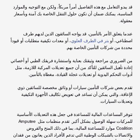
قد يبدو التعامل مع هذه التفاصيل أمراً مربكاً، ولكن مع التوجيه والموارد 
المناسبة، يمكنك ضمان أن تكون حلول التنقل الخاصة بك آمنة وبأسعار 
معقولة.
عندما يتعلق الأمر بالتأمين، قد يواجه السائقون الذين لديهم طرف 
اصطناعي، أو 
بتر في الطرف العلوي
، أو معدات تكيفية متطلبات أو قيوداً 
محددة من شركات التأمين الخاصة بهم.
من الضروري مراجعة وثيقتك بعناية واستشارة فريقك الطبي أو أخصائي 
إعادة تأهيل السائقين للتأكد من أن جميع تعديلات المركبة اللازمة، مثل 
أدوات التحكم اليدوية أو تعديلات عجلة القيادة، مغطاة بالتأمين.
تقدم بعض شركات التأمين سيارات أو وثائق مخصصة للسائقين ذوي 
الإعاقة، والتي يمكن أن تساعد في تعويض تكاليف الأجهزة التكيفية 
وتعديلات السيارات.
تتوفر المساعدات المالية للمساعدة في جعل هذه التعديلات الأساسية 
للمركبات سهلة الوصول بشكل أكبر. تقدم منظمات مثل Amputee 
Coalition موارد للمساعدة المالية، بما في ذلك المنح والقروض 
والاتصالات بالشبكات الوطنية التي تدعم الأفراد الذين يعانون من فقدان 