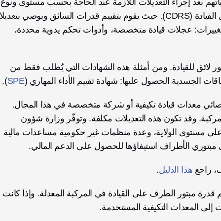
، يمكن لمبتوري الأ
وتغييرات محددة مطلوبة في المركبة. ومن أمثلة هذه التغييرات: عجلات قيادة متخصصة، وأدوات تحكم يدوية محددة، 
قد تطلب بعض الولايات تقييماً طبياً وشهادة تُثبت أن المبتور لائق للقيادة. ومن أمثلة هذه الشهادات التي يُطلب فقط من 
قات الجسدية الحصول عليها: شهادة تقييم الأداء المهاري (
SPE
).
بعد الحصول على توصيات CDRS، يمكن العثور على أخصائي معدات قيادة تكيفية أو شركة متخصصة في هذا المجال. 
ويمكنهم المساعدة في تركيب التعديلات المطلوبة في المركبة. وقد تكون هذه التعديلات مكلفة. وتوفّر وزارة شؤون 
المحاربين القدامى (VA)، وخدمات إعادة التأهيل المهني على مستوى الولاية، وعدة منظمات غير حكومية مساعدات مالية 
ى مبتوري الأطراف استيفاؤها للحصول على الدعم المالي.
، راجع 
هذا الدليل
.
بمجرد تعديل المركبة، تقوم إدارة المركبات (DMV) بتقييم قدرة مبتور الطرف على القيادة في المركبة المعدلة. وإذا كانت 
لى المعدات التكيفية المستخدمة.