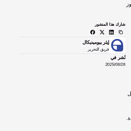
مبتور عن الآخر، إلا أن الجميع يواجه بعض التحديات المشتركة مثل الحصول على رخصة قيادة. ومع ذلك، يمكن للمبتور تجاوز 
شارك هذا المنشور
إيثر بيوميديكال
فريق التحرير
نُشر في
28‏/08‏/2025
للحصول على رخصة قيادة، يحتاج مبتور الطرف إلى المرور ببعض الخطوات الإضافية إلى جانب الإجراءات المعتادة. ويشمل 
على طبيعة فقدان الطرف والقدرة الوظيفية المتبقية. 
ة.