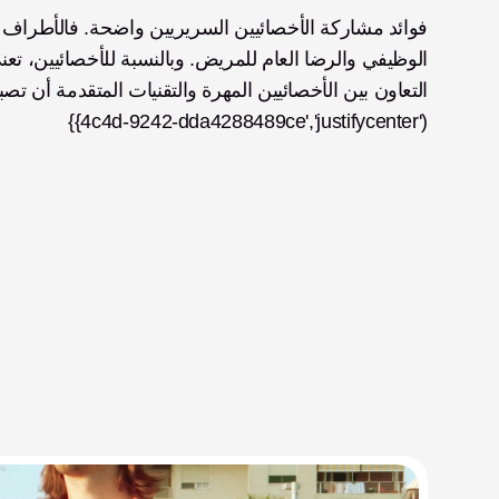
4c4d-9242-dda4288489ce','justifycenter')}}