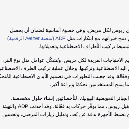
يلعب الأخصائيون السريريون دورًا حيويًا في تخصيص أيدي زيوس لكل مريض، وهي خطوة أساسية لضمان أن يحصل 
دمج خبراتهم مع ابتكارات مثل 
ADP (منصة Aether الرقمية)
بسيط تركيب الأطراف الاصطناعية وتعديلاتها.
يبدأ الأخصائيون السريريون رحلة التخصيص من خلال تقييم الاحتياجات الفريدة لكل مريض. وتُشكّل عوامل مثل نوع البتر، 
ما يمنح المستخدمين تحكمًا وبراعة أكبر.
تتيح الأدوات الحديثة، بما في ذلك الأطراف الاصطناعية والجبائر التعويضية البيونيك، للأخصائيين إنشاء حلول مخصصة. 
تستخدم الأنظمة الكهربية العضلية إشارات العضلات لتشغيل زيوس، مما يوفّر حركات يد فعّالة. وقد أحدثت ADP والتهيئة 
عن بُعد نقلة نوعية في التخصيص، إذ تسمحان للأخصائيين بضبط الأجهزة بدقة عن بُعد، وتقليل زيارات المرضى، وتحسين 