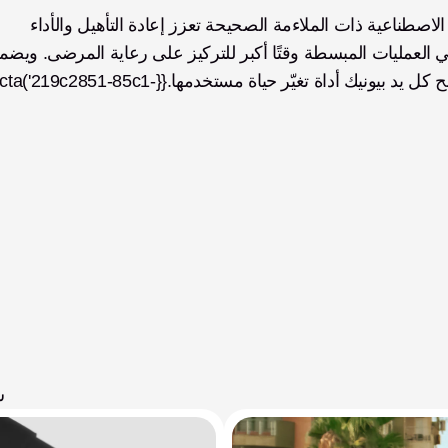
فوائد مشاركة الأخصائيين السريريين واضحة. فالأطراف الاصطناعية ذات الملاءمة الصحيحة تعزز إعادة التأهيل والأداء 
التعاون بين الأخصائيين المهرة والتقنيات المتقدمة أن تصبح كل يد بيونيك أداة تغيّر حياة مستخدمها.{{cta('219c2851-85c1-
ش