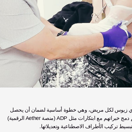
يلعب الأخصائيون السريريون دورًا حيويًا في تخصيص أيدي زيوس لكل مريض، وهي خطوة أساسية لضمان أن يحصل 
المرضى على كلٍ من الأداء الوظيفي والراحة. وقد ساهم دمج خبراتهم مع ابتكارات مثل ADP (منصة Aether الرقمية) 
بسيط تركيب الأطراف الاصطناعية وتعديلاتها.