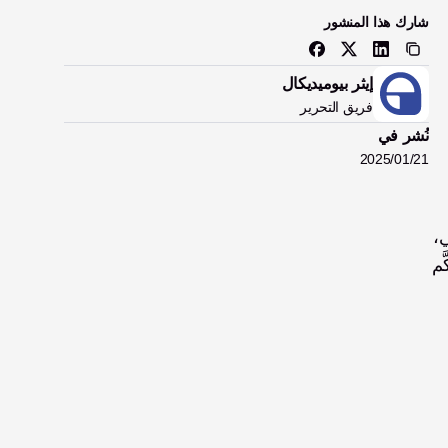
شارك هذا المنشور
إيثر بيوميديكال
فريق التحرير
نُشر في
21‏/01‏/2025
وأهداف إعادة التأهيل، ومستويات النشاط اليومي تصميم اليد الاصطناعية وتركيبها. وخلال عملية تركيب الطرف الاصطناعي، 
يجري الأخصائيون تعديلات دقيقة لتحقيق ملاءمة مريحة وفعّالة. وقد جعلت التطورات في تصميم الأيدي الاصطناعية المُتحكَّم 