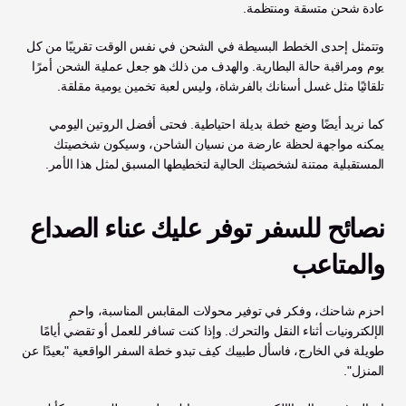
عادة شحن متسقة ومنتظمة.
وتتمثل إحدى الخطط البسيطة في الشحن في نفس الوقت تقريبًا من كل 
يوم ومراقبة حالة البطارية. والهدف من ذلك هو جعل عملية الشحن أمرًا 
تلقائيًا مثل غسل أسنانك بالفرشاة، وليس لعبة تخمين يومية مقلقة.
كما نريد أيضًا وضع خطة بديلة احتياطية. فحتى أفضل الروتين اليومي 
يمكنه مواجهة لحظة عارضة من نسيان الشاحن، وسيكون شخصيتك 
المستقبلية ممتنة لشخصيتك الحالية لتخطيطها المسبق لمثل هذا الأمر.
نصائح للسفر توفر عليك عناء الصداع 
والمتاعب
احزم شاحنك، وفكر في توفير محولات المقابس المناسبة، واحمِ 
الإلكترونيات أثناء النقل والتحرك. وإذا كنت تسافر للعمل أو تقضي أيامًا 
طويلة في الخارج، فاسأل طبيبك كيف تبدو خطة السفر الواقعية "بعيدًا عن 
المنزل".