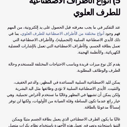
5) أنواع الأطراف الاصطناعية 
للطرف العلوي 
عند التفكير في ما يجب معرفته قبل الحصول على يد إلكترونية، من المهم 
فهم وجود 
أنواع مختلفة من الأطراف الاصطناعية للطرف العلوي
، بما في 
ذلك الأيدي الاصطناعية السلبية (التجميلية)، والأطراف الاصطناعية التي 
تعمل بطاقة الجسم، والأطراف الاصطناعية التي تعمل بالإشارات العضلية 
الكهربائية، والأنظمة الهجينة. 
يقدم كل نوع ميزات فريدة ويناسب الاحتياجات المختلفة للمستخدم وحالة 
الطرف والوظائف المطلوبة.
يمكن لليد الاصطناعية السلبية المساعدة في المظهر، والدعم الخفيف، 
والتثبيت. الأيدي الاصطناعية السلبية لا تؤدي وظائفها مثل اليد البشرية 
ولكن يمكن أن تشبهها في المظهر وغالبًا ما تستخدم لأغراض تجميلية. وهي 
خيار رائع عندما تكون البساطة وقلة الصيانة من الأولويات، ولكنها لن توفر 
إمساكًا مدعومًا بالطاقة.
غالبًا ما يكون الطرف الاصطناعي الذي يعمل بطاقة الجسم متينًا ويمكن 
التنبؤ باستجابته وتصرفه. تعمل هذه الأجهزة باستخدام نظام بكرات متصل 