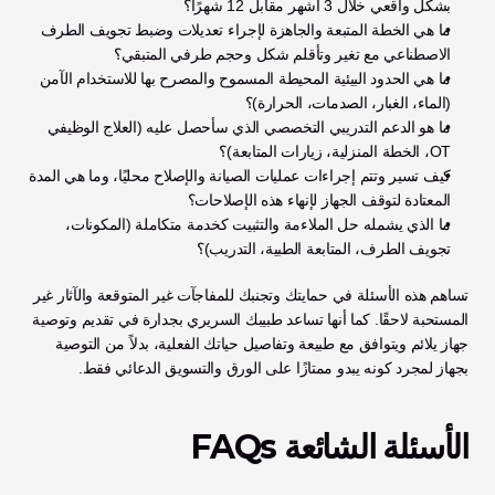
بشكل واقعي خلال 3 أشهر مقابل 12 شهرًا؟
ما هي الخطة المتبعة والجاهزة لإجراء تعديلات وضبط تجويف الطرف 
الاصطناعي مع تغير وتأقلم شكل وحجم طرفي المتبقي؟
ما هي الحدود البيئية المحيطة المسموح والمصرح بها للاستخدام الآمن 
(الماء، الغبار، الصدمات، الحرارة)؟
ما هو الدعم التدريبي التخصصي الذي سأحصل عليه (العلاج الوظيفي 
OT، الخطة المنزلية، زيارات المتابعة)؟
كيف تسير وتتم إجراءات عمليات الصيانة والإصلاح محليًا، وما هي المدة 
المعتادة لتوقف الجهاز لإنهاء هذه الإصلاحات؟
ما الذي يشمله حل الملاءمة والتثبيت كخدمة متكاملة (المكونات، 
تجويف الطرف، المتابعة الطبية، التدريب)؟
تساهم هذه الأسئلة في حمايتك وتجنبك للمفاجآت غير المتوقعة والآثار غير 
المستحبة لاحقًا. كما أنها تساعد طبيبك السريري بجدارة في تقديم وتوصية 
جهاز يلائم ويتوافق مع طبيعة وتفاصيل حياتك الفعلية، بدلاً من التوصية 
بجهاز لمجرد كونه يبدو ممتازًا على الورق والتسويق الدعائي فقط.
الأسئلة الشائعة FAQs