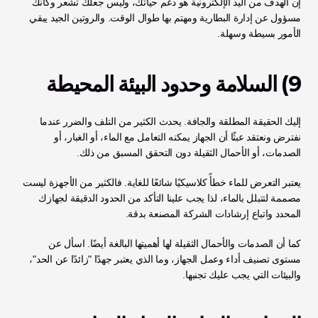
إن الهدف من اليد الإلكترونية هو دعم حياتك، وليس جعلك تشعر وكأنك 
مسؤول عن إدارة البطارية ومهتم بها طوال الوقت. والروتين الجيد يبقي 
الأمور بسيطة وسهلة.
9) السلامة وحدود البيئة المحيطة 
إليك الحقيقة المطلقة والجافة. يحدث الكثير من التلف والضرر عندما 
نفترض ونعتقد عبثًا أن الجهاز يمكنه التعامل مع الماء، أو الغبار، أو 
الصدمات، أو الأحمال الثقيلة دون التحقق المسبق من ذلك.
يعتبر التعرض للماء خطأً كلاسيكيًا شائعًا للغاية. فالكثير من الأجهزة ليست 
مصممة لتتبلل بالماء، لذا يجب علينا التأكد من الحدود الدقيقة لجهازك 
المحدد واتباع إرشادات الشركة المصنعة بدقة.
كما أن الصدمات والأحمال الثقيلة لها أهميتها البالغة أيضًا. اسأل عن 
مستوى تصنيف أداء وعمل الجهاز، وما الذي يعتبر جهدًا "زائدًا عن الحد"، 
والبيئات التي يجب عليك تجنبها.