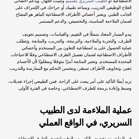
الاصطناعية أو 
الطبيب السريري بتصميم
 وتثبيت الجهاز، ويدعم أخصائي 
العلاج الوظيفي التدريب، ويساعد طبيبك أو جراحك في الإشراف على 
الجانب الطبي. ويعتبر أخصائي الأطراف الاصطناعية الماهر هو المفتاح 
لضمان الملاءمة المناسبة، والتخصيص، والدعم المستمر.
يبدو المسار المعتاد متمثلًا في التقييم، والقياسات، وتصميم تجويف 
الطرف، والتجربة والملاءمة، والبرمجة، والتدريب، والمتابعة. وتتطلب 
عملية الحصول على يد اصطناعية التعاون بين المستخدم وأخصائي 
الأطراف الاصطناعية لضمان تفصيل الطرف الاصطناعي وفقًا للاحتياجات 
المحددة للمستخدم. وتعتبر المتابعة أمرًا متوقعًا ومطلوبًا لأن الأجسام 
تتغير، وتجاويف الأطراف تستقر، ويتحسن التحكم مع الممارسة والتدريب.
نريد أيضًا التأكيد على أمر يبعث على الراحة. فمن الطبيعي إجراء تعديلات، 
وضبط وإعادة برمجة للطرف الاصطناعي، وخاصة في الفترة الأولى.
عملية الملاءمة لدى الطبيب 
السريري، في الواقع العملي
في البداية، يتم تخصيص الكثير من الوقت لتجويف الطرف الاصطناعي. 