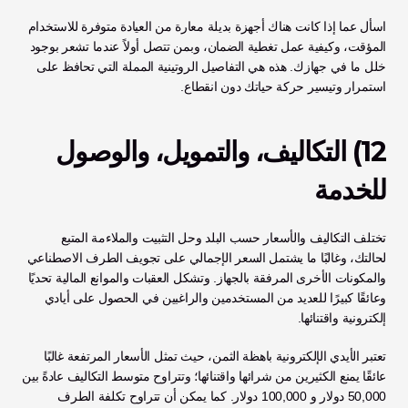
اسأل عما إذا كانت هناك أجهزة بديلة معارة من العيادة متوفرة للاستخدام 
المؤقت، وكيفية عمل تغطية الضمان، وبمن تتصل أولاً عندما تشعر بوجود 
خلل ما في جهازك. هذه هي التفاصيل الروتينية المملة التي تحافظ على 
استمرار وتيسير حركة حياتك دون انقطاع.
12) التكاليف، والتمويل، والوصول 
للخدمة 
تختلف التكاليف والأسعار حسب البلد وحل التثبيت والملاءمة المتبع 
لحالتك، وغالبًا ما يشتمل السعر الإجمالي على تجويف الطرف الاصطناعي 
والمكونات الأخرى المرفقة بالجهاز. وتشكل العقبات والموانع المالية تحديًا 
وعائقًا كبيرًا للعديد من المستخدمين والراغبين في الحصول على أيادي 
إلكترونية واقتنائها. 
تعتبر الأيدي الإلكترونية باهظة الثمن، حيث تمثل الأسعار المرتفعة غالبًا 
عائقًا يمنع الكثيرين من شرائها واقتنائها؛ وتتراوح متوسط التكاليف عادةً بين 
50,000 دولار و 100,000 دولار. كما يمكن أن تتراوح تكلفة الطرف 