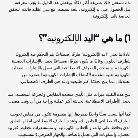
لذا، سنفعل ذلك بطريقة أكثر ذكاءً. ويغطي هذا الدليل ما يجب معرفته 
قبل الحصول على يد إلكترونية، بلغة بسيطة، مع تبني عقلية قائمة التحقق 
الخاصة باليد الإلكترونية.
1) ما هي “اليد 
الإلكترونية
”؟
عادةً ما تعني “اليد الإلكترونية” طرفًا اصطناعيًا يتم التحكم فيه إلكترونيًا 
للطرف العلوي، وغالبًا ما يكون طرفًا اصطناعيًا يعمل بالإشارات العضلية 
الكهربائية. وتستخدم الأطراف الاصطناعية التي تعمل بالإشارات العضلية 
الكهربائية تقنية متقدمة لاكتشاف الإشارات الكهربائية الصادرة من 
عضلاتك، مما يتيح تحكمًا أكثر طبيعية ودقة في الطرف الاصطناعي. 
تتيح هذه التقنية ميزات مثل الأيدي متعددة المقابض والحركة المحسنة، مما 
يجعل الأطراف الاصطناعية الحديثة أكثر عملية وراحة من أي وقت مضى.
كما أنها ليست شيئًا واحدًا بمفردها. إنها منظومة تتكون من مقاس تجويف 
الطرف الاصطناعي الخاص بك، وإعداد الطرف الاصطناعي لنظام التعليق 
الذي يحافظ على ثباته، والأقطاب الكهربائية أو مستشعرات تخطيط كهربية 
العضل، والمكونات التي تعمل بالطاقة، والجهاز الطرفي (المستجيب 