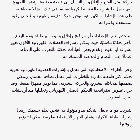
حركة، مثل الفتح والإغلاق، أو التبديل إلى قبضة مختلفة. وتعتمد الأجهزة 
التي تعمل بالإشارات العضلية الكهربائية، بما في ذلك اليد الاصطناعية، 
على هذه الإشارات الكهربائية لتوفير حركة دقيقة وطبيعية بناءً على رغبة 
المستخدم واعتزامه.
تستخدم بعض الإعدادات أوامر فتح وإغلاق بسيطة. بينما قد يقدم البعض 
الآخر تحكمًا تناسبيًا، حيث يمكن لإشارات العضلات الكهربائية الأقوى تغيير 
السرعة أو القوة، وتقدم بعض العيادات تحكمًا بالتعرف على الأنماط 
اعتمادًا على النظام والملاءمة المستخدمة.
توفر الأطراف الاصطناعية التي تعمل بالإشارات العضلية الكهربائية تجربة 
تحكم أكثر طبيعية مقارنة بالخيارات التي تعمل بطاقة الجسم، ويمكن 
تصميمها لمحاكاة التشريح والحركة البشرية، مما يوفر مظهرًا طبيعيًا. وقد 
جرى تطوير استراتيجية التحكم العضلي الكهربائي وتحليلها منذ أربعينيات 
القرن العشرين.
التدريب هو ما يجعل التحكم يبدو موثوقًا به. فنحن نعلم جسمك إرسال 
إشارات قابلة للتكرار، ونعلم الجهاز الاستجابة بطريقة يمكن التنبؤ بها 
وتوقعها.