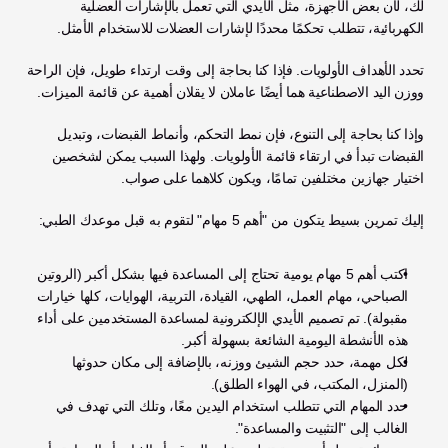
لك، لأن بعض الأجهزة، مثل الأيدي التي تعمل بالإشارات العضلية 
الكهربائية، تتطلب تحكمًا محددًا لإشارات العضلات للاستخدام الأمثل.
تحدد الأهداف الأولويات. فإذا كنا بحاجة إلى وقت ارتداء طويل، فإن الراحة 
ووزن اليد الاصطناعية هما أيضًا عاملان لا يقلان أهمية عن قائمة الميزات.
وإذا كنا بحاجة إلى التنوع، فإن نمط التحكم، وأنماط القبضات، وتبديل 
القبضات تبدأ في ارتقاء قائمة الأولويات. ولهذا السبب يمكن لشخصين 
اختيار جهازين مختلفين تمامًا، ويكون كلاهما على صواب.
إليك تمرين بسيط يتكون من "أهم 5 مهام" لتقوم به قبل موعدك الطبي:
اكتب أهم 5 مهام يومية تحتاج إلى المساعدة فيها بشكل أكبر (الروتين 
الصباحي، مهام العمل، الطهي، القيادة، التربية، الهوايات، كلها خيارات 
مقبولة). تم تصميم الأيدي الإلكترونية لمساعدة المستخدمين على أداء 
هذه الأنشطة اليومية الشائعة بسهولة أكبر.
لكل مهمة، حدد حجم الشيئ ووزنه، بالإضافة إلى مكان حدوثها 
(المنزل، المكتب، في الهواء الطلق).
حدد المهام التي تتطلب استخدام اليدين معًا، وتلك التي تهدف في 
الغالب إلى "التثبيت والمساعدة".