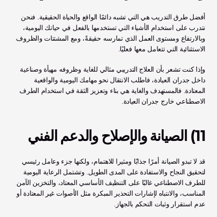
أفضل طرق التدريب هي التي تشبه دائمًا الواقع والحياة الحقيقية. فنحن 
نتدرب على استخدام الأشياء التي تستخدمها بالفعل في حياتك اليومية، 
وبالارتفاع ومستوى العمل الذي تمارسه حقيقةً، ومع المشتتات والظروف 
الاستثنائية التي تتعامل معها فعليًا.
وإذا كنت تشعر بأن العلاج التدريبي مثالي للغاية وظروفه مهيأة وصناعية 
داخل جدران العيادة، فاطلب الانتقال نحو مهامك اليومية والواقعية 
المعتادة. فالمستهدف والغاية هي بناء وتعزيز الثقة في استخدام الطرف 
الاصطناعي خارج جدران العيادة.
11) الصيانة والإصلاح والدعم الفني
قد لا تبدو الصيانة أمرًا جذابًا ومثيرا للاهتمام، ولكنها جزء وعامل رئيسي 
لتحقيق النجاح والاستفادة على المدى الطويل. وتشتمل الرعاية اليومية 
للطرف الاصطناعي غالبًا على التنظيف الأساسي المعتاد، والتخزين الآمن 
المناسب، والانتباه لإشارات التحذير المبكرة مثل الأصوات غير المعتادة أو 
عدم استقرار وثبات التحكم بالجهاز.