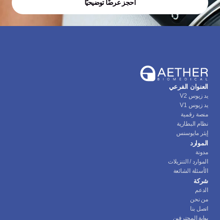
احجز عرضًا توضيحيًا
العنوان الفرعي
يد زيوس V2
يد زيوس V1
منصة رقمية
نظام البطارية
إيثر مايوسنس
الموارد
مدونة
الموارد / التنزيلات
الأسئلة الشائعة
شركة
الدعم
من نحن
اتصل بنا
بوابة المحترفين