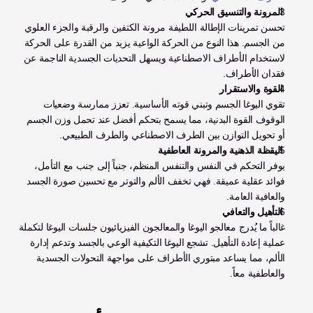
 المرونة والتنسيق الحركي
تحسن تمرينات الإطالة اللطيفة مرونة الكتفين والرقبة والجزء العلوي 
من الجسم. هذا النوع من الحركة الواعية يزيد من القدرة على الحركة 
لاستخدام الأطراف الاصطناعية ويسهل التحديات الجسدية الناجمة عن 
فقدان الأطراف.
 القوة والاستقرار
تقوي اليوغا الجسم وتبني قوته الأساسية. تعزز ممارسة وضعيات 
الوقوف القوة البدنية، مما يسمح بتحكم أفضل عند تحمل وزن الجسم 
أو تحويل التوازن بين الطرف الاصطناعي والطرف الطبيعي.
 اليقظة الذهنية والمرونة العاطفية
يوفر التحكم في النفس والتنفس المنظم، جنباً إلى جنب مع التأمل، 
فوائد عقلية عميقة. فهي تخفف الألم والتوتر مع تحسين صورة الجسد 
والعافية العامة.
 التأهيل والتعافي
غالباً ما يُدرج معالجو اليوغا والمعالجون الفيزيائيون جلسات اليوغا لتكملة 
عملية إعادة التأهيل. تشجع اليوغا التكيفية الوعي بالجسد وتدعم إدارة 
الألم، مما يساعد مبتوري الأطراف على مواجهة التحولات الجسدية 
والعاطفية معاً.