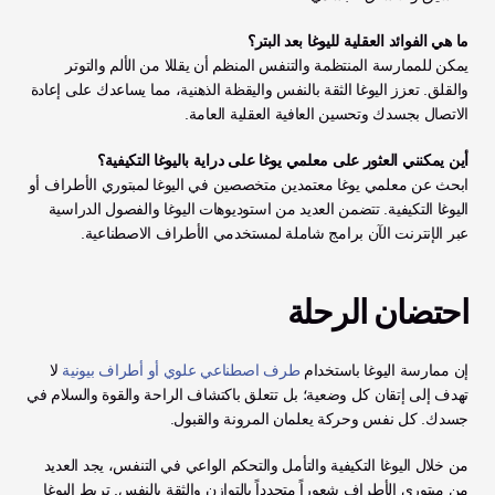
ما هي الفوائد العقلية لليوغا بعد البتر؟
يمكن للممارسة المنتظمة والتنفس المنظم أن يقللا من الألم والتوتر 
والقلق. تعزز اليوغا الثقة بالنفس واليقظة الذهنية، مما يساعدك على إعادة 
الاتصال بجسدك وتحسين العافية العقلية العامة.
أين يمكنني العثور على معلمي يوغا على دراية باليوغا التكيفية؟
ابحث عن معلمي يوغا معتمدين متخصصين في اليوغا لمبتوري الأطراف أو 
اليوغا التكيفية. تتضمن العديد من استوديوهات اليوغا والفصول الدراسية 
عبر الإنترنت الآن برامج شاملة لمستخدمي الأطراف الاصطناعية.
احتضان الرحلة
إن ممارسة اليوغا باستخدام 
طرف اصطناعي علوي أو أطراف بيونية
 لا 
تهدف إلى إتقان كل وضعية؛ بل تتعلق باكتشاف الراحة والقوة والسلام في 
جسدك. كل نفس وحركة يعلمان المرونة والقبول.
من خلال اليوغا التكيفية والتأمل والتحكم الواعي في التنفس، يجد العديد 
من مبتوري الأطراف شعوراً متجدداً بالتوازن والثقة بالنفس. تربط اليوغا 