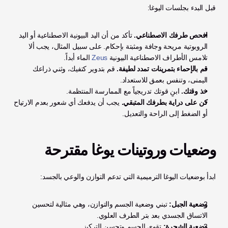
قبل البدء بجلسات اليوغا:
افحص طرفك الاصطناعي.
 تأكد من أن اليد البيونية الاصطناعية أو اليد 
الروبوتية مريحة وجافة ومثبتة بإحكام. على سبيل المثال، يجب ألا 
تلامس الأطراف الاصطناعية البيونية 
Zeus
 الماء أبداً.
قم بالإحماء بتمرينات تمدد لطيفة.
 قم بتدوير كتفيك، وثني ذراعك 
اليمنى، وتنفس بعمق للاستعداد.
خذ وقتك.
 ابنِ قوتك تدريجياً مع الممارسة المنتظمة.
كن على دراية بطرفك المتبقي.
 يجب أن يدفعك أي شعور بعدم الارتياح 
أو الضغط إلى الراحة والتعديل.
وضعيات وروتينات يوغا مقترحة
ابدأ بوضعيات اليوغا الترميمية التي تدعم التوازن والوعي بالجسد:
وضعية الجبل:
 تبني وضعية الجسم والتوازن، وهي مثالية لتحسين 
الاتساق الجسدي بعد بتر الطرف العلوي.
وضعية الشجرة:
 تقوي الجسم وتحسن التركيز.