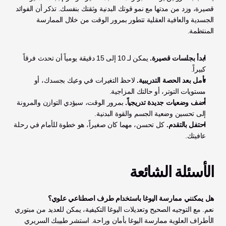
قصيرة، وزد من مدتها مع نمو قوتك البدنية وثقتك بنفسك. تذكر أن الفوائد 
الجسدية والعافية العقلية تتطور بمرور الوقت من خلال الممارسة 
المنتظمة.
ابدأ بجلسات قصيرة.
 يمكن لـ 10 إلى 15 دقيقة يومياً أن تحدث فرقاً 
كبيراً.
تأمل بعد الحصة التدريبية.
 لاحظ التغيرات في وعيك بجسدك، أو 
مستويات التوتر، أو حالتك المزاجية.
أضف وضعيات جديدة تدريجياً.
 بمرور الوقت، سيؤدي التوازن والمرونة 
إلى تحسين وضعية الجسم والقوة البدنية.
احتفل بالتقدم.
 كل تحسن، مهما كان صغيراً، هو خطوة للأمام في رحلة 
عافيتك.
الأسئلة الشائعة
هل يمكنني ممارسة اليوغا باستخدام طرف اصطناعي علوي؟
نعم. مع التوجيه الصحيح وتعديلات اليوغا التكيفية، يمكن للعديد من مبتوري 
الأطراف العلوية ممارسة اليوغا بأمان وراحة. استشر طبيبك السريري 