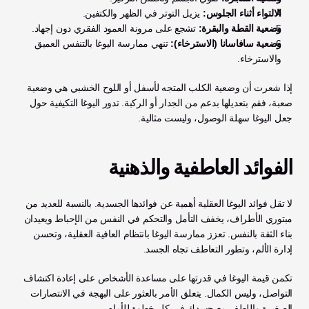
الالتواء أثناء الجلوس:
 يزيل التوتر في الظهر والكتفين.
وضعية القطة والبقرة:
 تشجع على مرونة العمود الفقري دون إجهاد.
وضعية سافاسانا (الاسترخاء):
 تنهي ممارسة اليوغا بالتنفس العميق 
والاسترخاء.
إذا شعرت أن وضعية الكلب المتجه لأسفل أو اللوح الخشبي هي وضعية 
صعبة، فقم بتعديلها بدعم من الجدار أو الركبة. تدور اليوغا التكيفية حول 
جعل اليوغا سهلة الوصول، وليست مثالية.
الفوائد العاطفية والذهنية
لا تقل فوائد اليوغا العقلية أهمية عن فوائدها الجسدية. بالنسبة للعديد من 
مبتوري الأطراف، يخفف التأمل والتحكم في النفس من الإحباط ويعيدان 
بناء الثقة بالنفس. تعزز ممارسة اليوغا بانتظام العافية العقلية، وتحسن 
إدارة الألم، وتطور التعاطف تجاه الجسد.
تكمن قيمة اليوغا في قدرتها على مساعدة الأشخاص على إعادة اكتشاف 
التواصل، وليس الكمال. يتعلق الأمر بالعثور على البهجة في الانتصارات 
الصغيرة واللطف مع جسدك في كل خطوة للأمام.