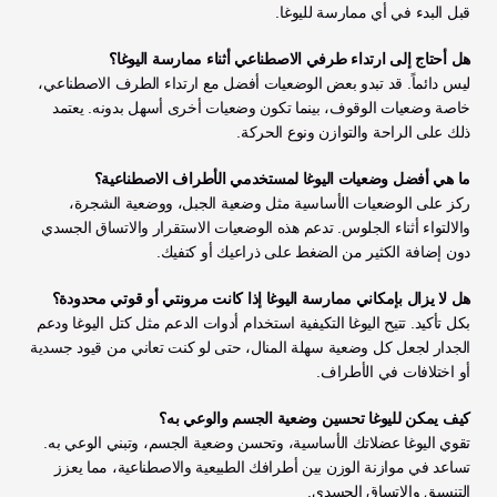
قبل البدء في أي ممارسة لليوغا.
هل أحتاج إلى ارتداء طرفي الاصطناعي أثناء ممارسة اليوغا؟
ليس دائماً. قد تبدو بعض الوضعيات أفضل مع ارتداء الطرف الاصطناعي، 
خاصة وضعيات الوقوف، بينما تكون وضعيات أخرى أسهل بدونه. يعتمد 
ذلك على الراحة والتوازن ونوع الحركة.
ما هي أفضل وضعيات اليوغا لمستخدمي الأطراف الاصطناعية؟
ركز على الوضعيات الأساسية مثل وضعية الجبل، ووضعية الشجرة، 
والالتواء أثناء الجلوس. تدعم هذه الوضعيات الاستقرار والاتساق الجسدي 
دون إضافة الكثير من الضغط على ذراعيك أو كتفيك.
هل لا يزال بإمكاني ممارسة اليوغا إذا كانت مرونتي أو قوتي محدودة؟
بكل تأكيد. تتيح اليوغا التكيفية استخدام أدوات الدعم مثل كتل اليوغا ودعم 
الجدار لجعل كل وضعية سهلة المنال، حتى لو كنت تعاني من قيود جسدية 
أو اختلافات في الأطراف.
كيف يمكن لليوغا تحسين وضعية الجسم والوعي به؟
تقوي اليوغا عضلاتك الأساسية، وتحسن وضعية الجسم، وتبني الوعي به. 
تساعد في موازنة الوزن بين أطرافك الطبيعية والاصطناعية، مما يعزز 
التنسيق والاتساق الجسدي.