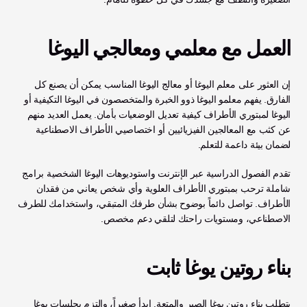
العمل مع معلمي ومعالجي اليوغا
إن العثور على معلم اليوغا أو معالج اليوغا المناسب يمكن أن يصنع كل 
الفارق. يفهم معلمو اليوغا ذوو الخبرة والمتخصصون في اليوغا التكيفية أو 
اليوغا لمبتوري الأطراف كيفية تعديل الوضعيات بأمان. يعمل العديد منهم 
عن كثب مع المعالجين الفيزيائيين أو اختصاصيي الأطراف الاصطناعية 
لضمان بيئة داعمة للتعلم.
تقدم الفصول الدراسية عبر الإنترنت واستوديوهات اليوغا الشخصية برامج 
شاملة ترحب بمبتوري الأطراف العلوية وأي شخص يعاني من فقدان 
الأطراف. تواصل دائماً بوضوح بشأن طرفك المتبقي، واستخدامك للطرف 
الاصطناعي، ومستويات راحتك لتلقي دعم مخصص.
بناء روتين يوغا ثابت
يتطلب بناء روتين يوغا الصبر والمتعة. ابدأ صغيراً، والتزم بجلسات يوغا 