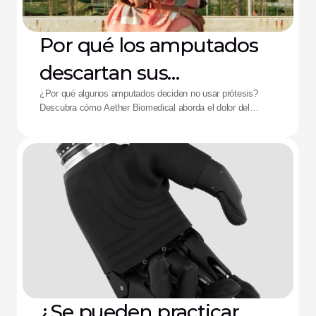
Por qué los amputados
descartan sus
dispositivos: La solución
¿Por qué algunos amputados deciden no usar prótesis?
Descubra cómo Aether Biomedical aborda el dolor del
de Aether
encaje, el agotamiento de la batería y la fatiga por control
complejo.
¿Se pueden practicar