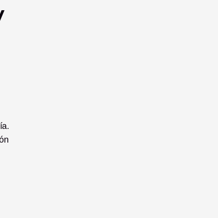
 
a. 
ón 