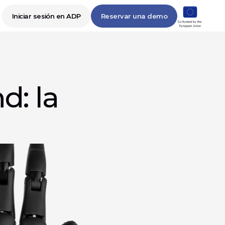
Iniciar sesión en ADP
Reservar una demo
: la 