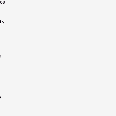
os 
 y 
 
 