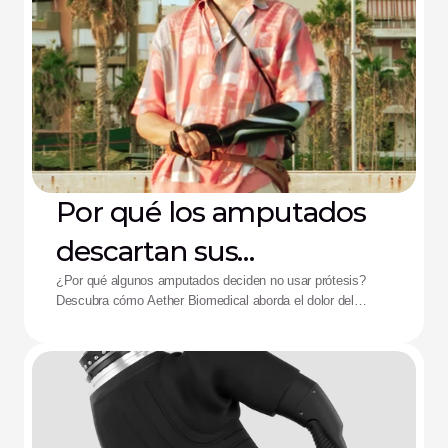
Por qué los amputados
descartan sus
dispositivos: La solución
¿Por qué algunos amputados deciden no usar prótesis?
Descubra cómo Aether Biomedical aborda el dolor del
de Aether
encaje, el agotamiento de la batería y la fatiga por control
complejo.