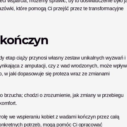
ieci wsparcia, możemy sprawić, by to doświadczenie było ja
zówki, które pomogą Ci przejść przez te transformacyjne 
 kończyn
dy etap ciąży przynosi własny zestaw unikalnych wyzwań i 
ynikająca z amputacji, czy z wad wrodzonych, może wpływ
, w jaki dopasowuje się proteza wraz ze zmianami 
o brzucha; chodzi o zrozumienie, jak zmiany w przebiegu 
komfort.
olę we wspieraniu kobiet z wadami kończyn przez całą 
konkretnych potrzeb, mogą pomóc Ci opracować 