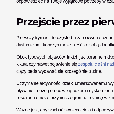
odpowiedzieć na Twoje wyjątkowe potrzeby w czasi
Przejście przez pie
Pierwszy trymestr to często burza nowych doznań i e
dysfunkcjami kończyn może nieść ze sobą dodat
Obok typowych objawów, takich jak poranne mdło
kikuta czy nawet pojawienie się 
zespołu cieśni na
ciąży będą wydawać się szczególnie trudne.
Utrzymanie aktywności dzięki umiarkowanemu wysi
pływanie, może pomóc w łagodzeniu dyskomfortu i
Ważne jest, aby słuchać swojego ciała i odpoczyw