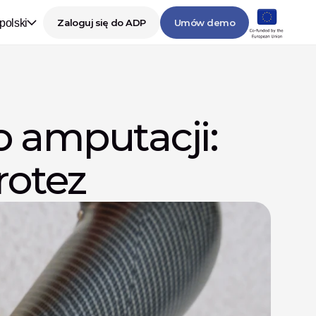
polski
Zaloguj się do ADP
Umów demo
 amputacji: 
rotez