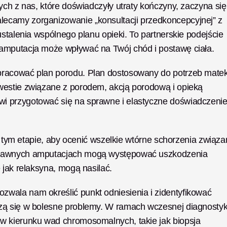
ych z nas, które doświadczyły utraty kończyny, zaczyna się 
camy zorganizowanie „konsultacji przedkoncepcyjnej” z 
stalenia wspólnego planu opieki. To partnerskie podejście 
amputacja może wpływać na Twój chód i postawę ciała.
pracować plan porodu. Plan dostosowany do potrzeb matek
westie związane z porodem, akcją porodową i opieką 
 przygotować się na sprawne i elastyczne doświadczenie
na tym etapie, aby ocenić wszelkie wtórne schorzenia związa
 dawnych amputacjach mogą występować uszkodzenia 
 jak relaksyna, mogą nasilać. 
wala nam określić punkt odniesienia i zidentyfikować 
zą się w bolesne problemy. W ramach wczesnej diagnostyki
w kierunku wad chromosomalnych, takie jak biopsja 