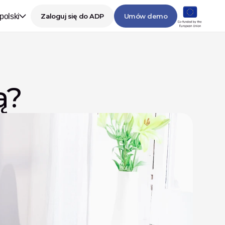
polski
Zaloguj się do ADP
Umów demo
ą?