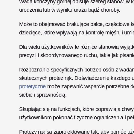
Wada kończyny górnej opisuje szereg stanów, w któ
urodzenia lub w wyniku urazu bądź choroby. 
Może to obejmować brakujące palce, częściowe ko
dziecięce, które wpływają na kontrolę mięśni i umi
Dla wielu użytkowników te różnice stanowią wyją
precyzji i skoordynowanego ruchu, takie jak pisani
Rozpoznanie specyficznych potrzeb osób z wadam
skutecznych protez rąk. Doświadczenie każdego u
protetyczne
 może zapewnić wsparcie potrzebne d
siebie i sprawnością. 
Skupiając się na funkcjach, które poprawiają chwy
użytkownikom pokonać fizyczne ograniczenia i peł
Protezy rąk są zaprojektowane tak, aby pomóc uż