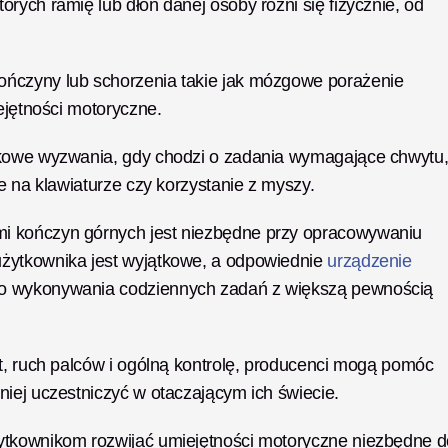
rych ramię lub dłoń danej osoby różni się fizycznie, od 
ńczyny lub schorzenia takie jak mózgowe porażenie 
ejętności motoryczne. 
tkowe wyzwania, gdy chodzi o zadania wymagające chwytu,
e na klawiaturze czy korzystanie z myszy.
i kończyn górnych jest niezbędne przy opracowywaniu 
żytkownika jest wyjątkowe, a odpowiednie 
urządzenie 
o wykonywania codziennych zadań z większą pewnością 
t, ruch palców i ogólną kontrolę, producenci mogą pomóc 
niej uczestniczyć w otaczającym ich świecie.
ytkownikom rozwijać umiejętności motoryczne niezbędne do