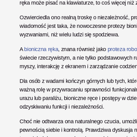
ręka może pisać na klawiaturze, to coś więcej niż
Ozwierciedla ono realną troskę o niezależność, pr
wiadomość jest taka, że nowoczesne protezy bioni
wyzwaniami, niż wielu ludzi się spodziewa.
A 
bioniczna ręka
, znana również jako 
proteza rob
świecie rzeczywistym, a nie tylko podstawowych ru
myszy, interakcję z ekranem i zarządzanie codzie
Dla osób z wadami kończyn górnych lub tych, któr
ważną rolę w przywracaniu sprawności funkcjonalne
urazu lub paraliżu, bioniczne ręce i postępy w dz
odzyskiwaniu funkcji i niezależności. 
Choć nie odtwarza ona naturalnego czucia, umożl
pewnością siebie i kontrolą. Prawdziwa dyskusja ni