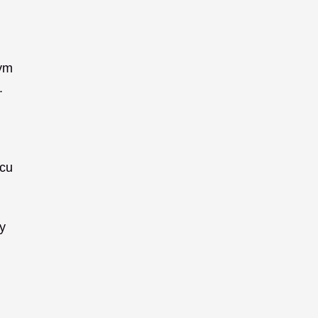
ym 
 
cu 
 