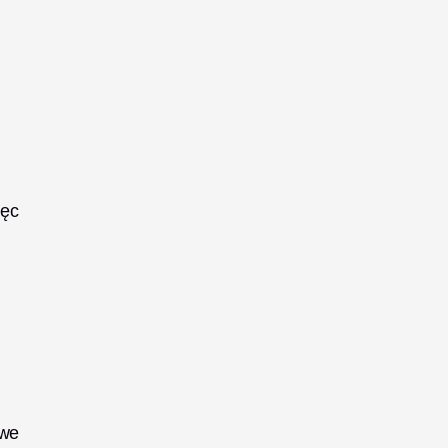
ęc 
we 