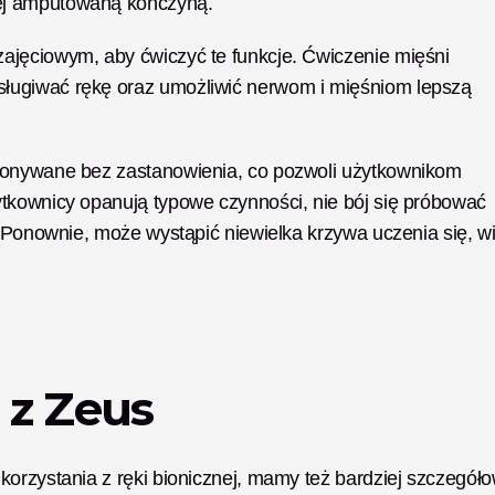
ej amputowaną kończyną. 
jęciowym, aby ćwiczyć te funkcje. Ćwiczenie mięśni 
ługiwać rękę oraz umożliwić nerwom i mięśniom lepszą 
konywane bez zastanowienia, co pozwoli użytkownikom 
tkownicy opanują typowe czynności, nie bój się próbować 
. Ponownie, może wystąpić niewielka krzywa uczenia się, wi
 z Zeus
orzystania z ręki bionicznej, mamy też bardziej szczegóło