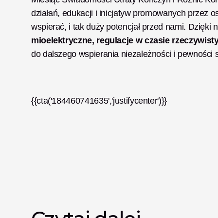
działań, edukacji i inicjatyw promowanych przez oso
wspierać, i tak duży potencjał przed nami. Dzięk
mioelektryczne, regulacje w czasie rzeczywist
do dalszego wspierania niezależności i pewności s
{{cta('184460741635','justifycenter')}}