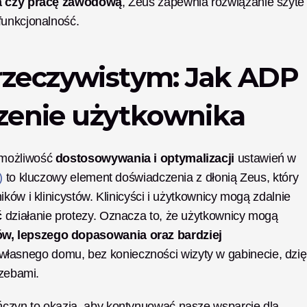
ia czy pracę zawodową
, Zeus zapewnia rozwiązanie szyte 
funkcjonalność.
rzeczywistym: Jak ADP 
zenie użytkownika
możliwość 
dostosowywania i optymalizacji
 ustawień w 
)
to kluczowy element doświadczenia z dłonią Zeus, który 
ków i klinicystów.
Klinicyści i użytkownicy mogą zdalnie 
ć
 działanie protezy. Oznacza to, że użytkownicy mogą 
, lepszego dopasowania oraz bardziej 
własnego domu, bez konieczności wizyty w gabinecie, dzięk
rzebami.
czyn to okazja, aby kontynuować nasze wsparcie dla 