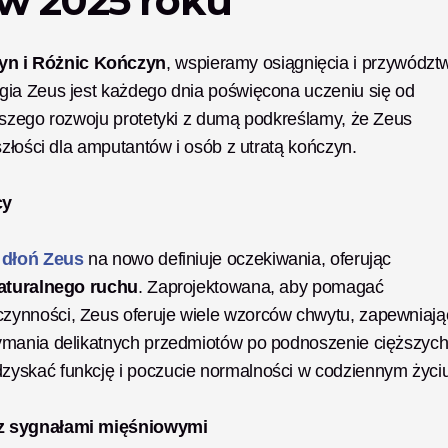
w 2025 roku
yn i Różnic Kończyn
, wspieramy osiągnięcia i przywództw
ia Zeus jest każdego dnia poświęcona uczeniu się od 
lszego rozwoju protetyki z dumą podkreślamy, że Zeus 
szłości dla amputantów i osób z utratą kończyn.
cy
 dłoń Zeus
 na nowo definiuje oczekiwania, oferując 
 naturalnego ruchu
. Zaprojektowana, aby pomagać 
ynności, Zeus oferuje wiele wzorców chwytu, zapewniając
ymania delikatnych przedmiotów po podnoszenie cięższych
yskać funkcję i poczucie normalności w codziennym życiu
 z sygnałami mięśniowymi