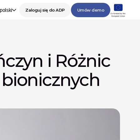
polski
Zaloguj się do ADP
Umów demo
czyn i Różnic 
bionicznych 