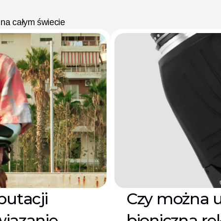
 na całym świecie
utacji
Czy można u
wiązanie
bioniczną rę