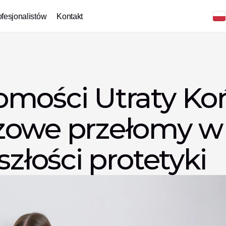
ofesjonalistów
Kontakt
mości Utraty Koń
zowe przełomy w 
szłości protetyki