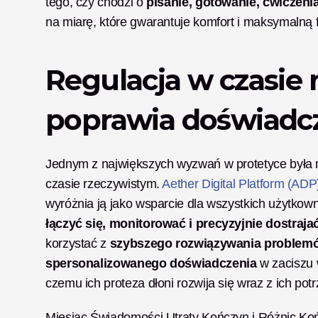
tego, czy chodzi o 
pisanie, gotowanie, ćwiczen
na miarę, które gwarantuje komfort i maksymalną 
Regulacja w czasie 
poprawia doświadc
Jednym z największych wyzwań w protetyce była 
czasie rzeczywistym. 
Aether Digital Platform (ADP
wyróżnia ją jako wsparcie dla wszystkich użytkowni
łączyć się, monitorować i precyzyjnie dostraja
korzystać z 
szybszego rozwiązywania problemów
spersonalizowanego doświadczenia
 w zaciszu 
czemu ich proteza dłoni rozwija się wraz z ich pot
Miesiąc Świadomości Utraty Kończyn i Różnic Koń