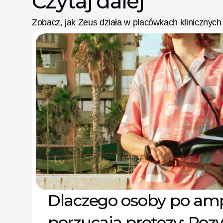
Czytaj dalej
Zobacz, jak Zeus działa w placówkach klinicznych
Dlaczego osoby po amp
porzucają protezy: Roz