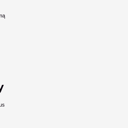
ną 
i efektywną obsługę protezy. Eliminuje to potrzebę skomplikowanych ręcznych regulacji, zapewniając bardziej 
y
s 