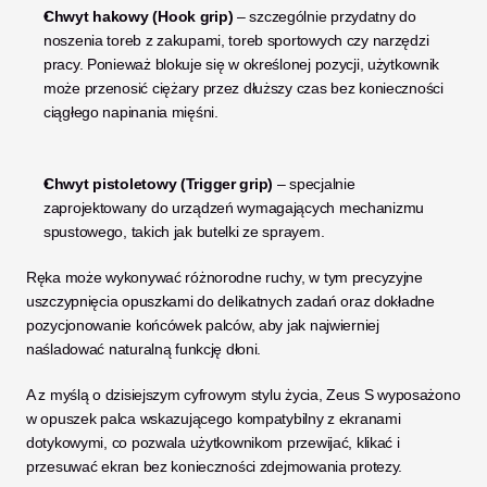
Chwyt hakowy (Hook grip)
 – szczególnie przydatny do 
noszenia toreb z zakupami, toreb sportowych czy narzędzi 
pracy. Ponieważ blokuje się w określonej pozycji, użytkownik 
może przenosić ciężary przez dłuższy czas bez konieczności 
ciągłego napinania mięśni.
Chwyt pistoletowy (Trigger grip)
 – specjalnie 
zaprojektowany do urządzeń wymagających mechanizmu 
spustowego, takich jak butelki ze sprayem.
Ręka może wykonywać różnorodne ruchy, w tym precyzyjne 
uszczypnięcia opuszkami do delikatnych zadań oraz dokładne 
pozycjonowanie końcówek palców, aby jak najwierniej 
naśladować naturalną funkcję dłoni.
A z myślą o dzisiejszym cyfrowym stylu życia, Zeus S wyposażono 
w opuszek palca wskazującego kompatybilny z ekranami 
dotykowymi, co pozwala użytkownikom przewijać, klikać i 
przesuwać ekran bez konieczności zdejmowania protezy.