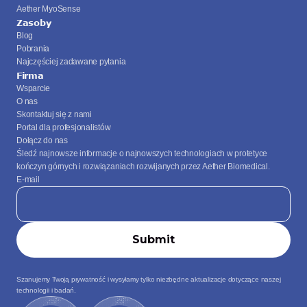
Aether MyoSense
Zasoby
Blog
Pobrania
Najczęściej zadawane pytania
Firma
Wsparcie
O nas
Skontaktuj się z nami
Portal dla profesjonalistów
Dołącz do nas
Śledź najnowsze informacje o najnowszych technologiach w protetyce 
kończyn górnych i rozwiązaniach rozwijanych przez Aether Biomedical.
E-mail
Szanujemy Twoją prywatność i wysyłamy tylko niezbędne aktualizacje dotyczące naszej 
technologii i badań.