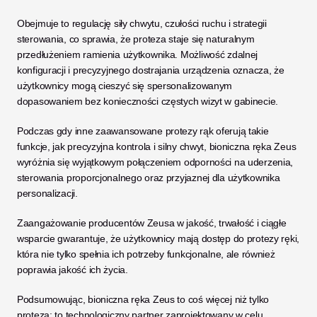
Obejmuje to regulację siły chwytu, czułości ruchu i strategii 
sterowania, co sprawia, że proteza staje się naturalnym 
przedłużeniem ramienia użytkownika. Możliwość zdalnej 
konfiguracji i precyzyjnego dostrajania urządzenia oznacza, że 
użytkownicy mogą cieszyć się spersonalizowanym 
dopasowaniem bez konieczności częstych wizyt w gabinecie.
Podczas gdy inne zaawansowane protezy rąk oferują takie 
funkcje, jak precyzyjna kontrola i silny chwyt, bioniczna ręka Zeus 
wyróżnia się wyjątkowym połączeniem odporności na uderzenia, 
sterowania proporcjonalnego oraz przyjaznej dla użytkownika 
personalizacji.
Zaangażowanie producentów Zeusa w jakość, trwałość i ciągłe 
wsparcie gwarantuje, że użytkownicy mają dostęp do protezy ręki, 
która nie tylko spełnia ich potrzeby funkcjonalne, ale również 
poprawia jakość ich życia.
Podsumowując, bioniczna ręka Zeus to coś więcej niż tylko 
proteza; to technologiczny partner zaprojektowany w celu 