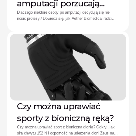
amputacji porzucają
protezy: Rozwiązanie
Dlaczego niektóre osoby po amputacji decydują się nie
nosić protezy? Dowiedz się, jak Aether Biomedical radzi
Aether
sobie z bólem spowodowanym lejem protezowym,
rozładowaniem baterii i zmęczeniem wynikającym ze
skomplikowanego sterowania.
Czy można uprawiać
sporty z bioniczną ręką?
Czy można uprawiać sport z bioniczną dłonią? Odkryj, jak
siła chwytu 152 N i odporność na uderzenia dłoni Zeus na