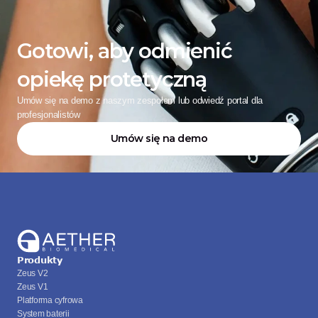
Gotowi, aby odmienić 
opiekę protetyczną
Umów się na demo z naszym zespołem lub odwiedź portal dla 
profesjonalistów
Umów się na demo
Produkty
Zeus V2
Zeus V1
Platforma cyfrowa
System baterii