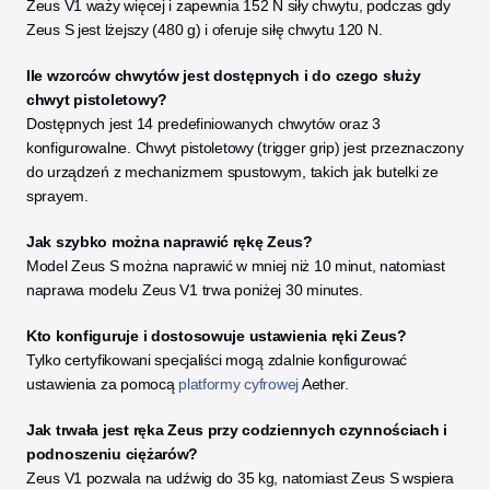
Zeus V1 waży więcej i zapewnia 152 N siły chwytu, podczas gdy 
Zeus S jest lżejszy (480 g) i oferuje siłę chwytu 120 N.
Ile wzorców chwytów jest dostępnych i do czego służy 
chwyt pistoletowy?
Dostępnych jest 14 predefiniowanych chwytów oraz 3 
konfigurowalne. Chwyt pistoletowy (trigger grip) jest przeznaczony 
do urządzeń z mechanizmem spustowym, takich jak butelki ze 
sprayem.
Jak szybko można naprawić rękę Zeus?
Model Zeus S można naprawić w mniej niż 10 minut, natomiast 
naprawa modelu Zeus V1 trwa poniżej 30 minutes.
Kto konfiguruje i dostosowuje ustawienia ręki Zeus?
Tylko certyfikowani specjaliści mogą zdalnie konfigurować 
ustawienia za pomocą 
platformy cyfrowej
 Aether.
Jak trwała jest ręka Zeus przy codziennych czynnościach i 
podnoszeniu ciężarów?
Zeus V1 pozwala na udźwig do 35 kg, natomiast Zeus S wspiera 