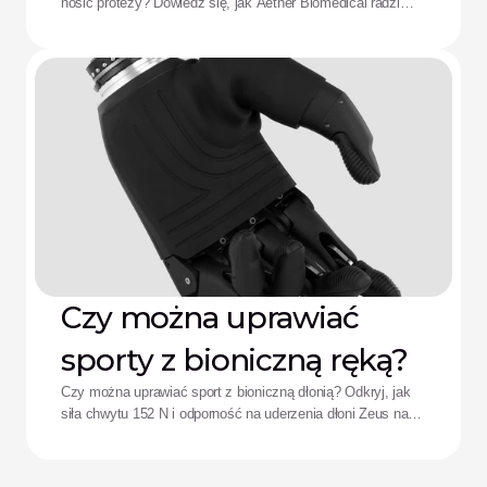
nosić protezy? Dowiedz się, jak Aether Biomedical radzi
Aether
sobie z bólem spowodowanym lejem protezowym,
rozładowaniem baterii i zmęczeniem wynikającym ze
skomplikowanego sterowania.
Czy można uprawiać
sporty z bioniczną ręką?
Czy można uprawiać sport z bioniczną dłonią? Odkryj, jak
siła chwytu 152 N i odporność na uderzenia dłoni Zeus na
nowo definiują wyniki sportowe adaptacyjnych sportowców.