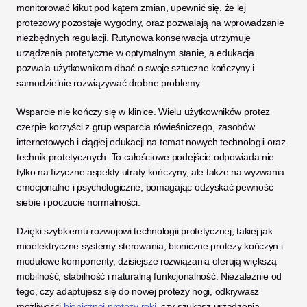
monitorować kikut pod kątem zmian, upewnić się, że lej 
protezowy pozostaje wygodny, oraz pozwalają na wprowadzanie 
niezbędnych regulacji. Rutynowa konserwacja utrzymuje 
urządzenia protetyczne w optymalnym stanie, a edukacja 
pozwala użytkownikom dbać o swoje sztuczne kończyny i 
samodzielnie rozwiązywać drobne problemy.
Wsparcie nie kończy się w klinice. Wielu użytkowników protez 
czerpie korzyści z grup wsparcia rówieśniczego, zasobów 
internetowych i ciągłej edukacji na temat nowych technologii oraz 
technik protetycznych. To całościowe podejście odpowiada nie 
tylko na fizyczne aspekty utraty kończyny, ale także na wyzwania 
emocjonalne i psychologiczne, pomagając odzyskać pewność 
siebie i poczucie normalności.
Dzięki szybkiemu rozwojowi technologii protetycznej, takiej jak 
mioelektryczne systemy sterowania, bioniczne protezy kończyn i 
modułowe komponenty, dzisiejsze rozwiązania oferują większą 
mobilność, stabilność i naturalną funkcjonalność. Niezależnie od 
tego, czy adaptujesz się do nowej protezy nogi, odkrywasz 
możliwości
 bionicznej protezy ręki
, czy szukasz urządzenia 