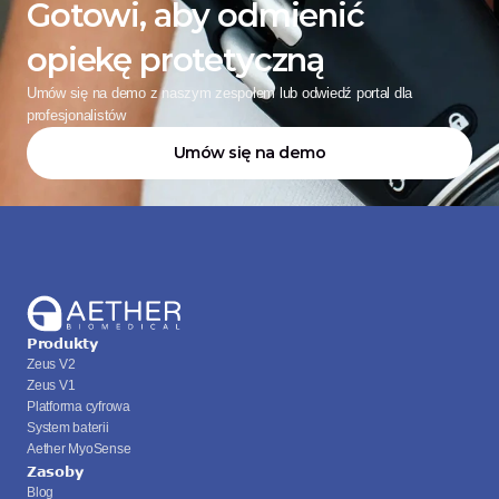
Gotowi, aby odmienić 
opiekę protetyczną
Umów się na demo z naszym zespołem lub odwiedź portal dla 
profesjonalistów
Umów się na demo
Produkty
Zeus V2
Zeus V1
Platforma cyfrowa
System baterii
Aether MyoSense
Zasoby
Blog