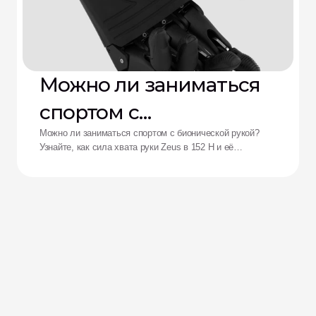
Можно ли заниматься
спортом с
бионической рукой?
Можно ли заниматься спортом с бионической рукой?
Узнайте, как сила хвата руки Zeus в 152 Н и её
ударопрочность переосмысливают возможности
адаптивных спортсменов.