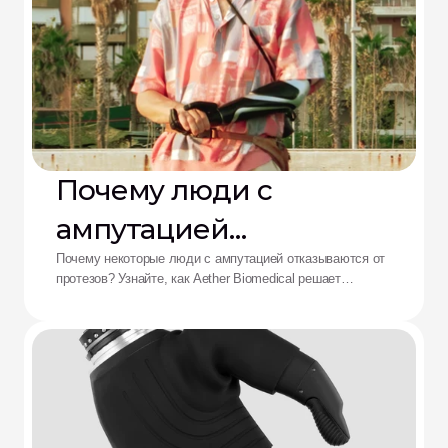
Почему люди с
ампутацией
отказываются от
Почему некоторые люди с ампутацией отказываются от
протезов? Узнайте, как Aether Biomedical решает
протезов: решение от
проблемы боли в культеприемнике, разряда батареи и
утомления от сложного управления.
Aether