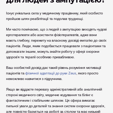
Існує унікальна сила у медичному працівнику, який особисто 
пройшов шлях реабілітації та подолав труднощі. 
Ми часто помічаємо, що з людей з ампутацією виходять чудові 
ерготерапевти або асистенти фізіотерапевтів, адже вони 
мають глибоку, пережиту на власному досвіді емпатію до своїх 
пацієнтів. Люди, яким подобається працювати з пацієнтами та 
допомагати іншим, можуть знайти роботу у сфері охорони 
здоров'я та терапії особливо привабливою. 
Ваш особистий досвід дає такий рівень розуміння мотивації 
пацієнтів та 
фізичної адаптації до руки Zeus
, якого просто 
неможливо навчитися з підручника.
Якщо ви віддаєте перевагу адміністративній або аналітичній 
стороні медичного світу, медичне кодування та білінг є 
фантастичним і стабільним шляхом. Ця сфера вимагає 
пильної уваги до деталей та знання систем охорони здоров'я, 
але повністю базується на роботі за столом та має низький 