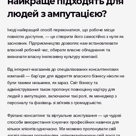
найкраще підходять для 
людей з ампутацією?
Іноді найкращий спосіб переконатися, що робоче місце 
повністю доступне, — це створити його самостійно з нуля як 
засновник. Підприємництво дозволяє нам встановлювати 
власний робочий час, обирати власне обладнання та 
визначати власну інклюзивну культуру компанії. 
Від інтернет-магазинів до спеціалізованих консалтингових 
компаній — бар'єри для відкриття власного бізнесу ніколи не 
були такими низькими, як зараз. Світ бізнесу та 
адміністрування також пропонує повноцінну кар'єру для 
людей з ампутацією, включаючи такі ролі, як менеджер з 
персоналу та фахівець зі зв'язків з громадськістю.
Фріланс-консалтинг та віртуальне асистування — це чудові 
способи використання існуючих професійних навичок для 
кількох клієнтів одночасно. Ми можемо пропонувати свій 
досвід різним організаціям, урізноманітнюючи свій дохід та 