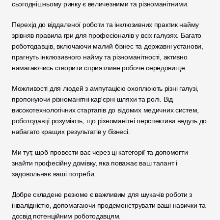
сьогоднішньому ринку є величезними та різноманітними.
Перехід до віддаленої роботи та інклюзивних практик найму 
зрівняв правила гри для професіоналів у всіх галузях. Багато 
роботодавців, включаючи малий бізнес та державні установи, 
прагнуть інклюзивного найму та різноманітності, активно 
намагаючись створити сприятливе робоче середовище. 
Можливості для людей з ампутацією охоплюють різні галузі, 
пропонуючи різноманітні кар'єрні шляхи та ролі. Від 
високотехнологічних стартапів до відомих медичних систем, 
роботодавці розуміють, що різноманітні перспективи ведуть до 
набагато кращих результатів у бізнесі. 
Ми тут, щоб провести вас через ці категорії та допомогти 
знайти професійну домівку, яка поважає ваш талант і 
задовольняє ваші потреби.
Добре складене резюме є важливим для шукачів роботи з 
інвалідністю, допомагаючи продемонструвати ваші навички та 
досвід потенційним роботодавцям.