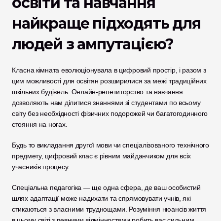
освіти та навчання 
найкраще підходять для 
людей з ампутацією?
Класна кімната еволюціонувала в цифровий простір, і разом з 
цим можливості для освітян розширилися за межі традиційних 
шкільних будівель. Онлайн-репетиторство та навчання 
дозволяють нам ділитися знаннями зі студентами по всьому 
світу без необхідності фізичних подорожей чи багатогодинного 
стояння на ногах. 
Будь то викладання другої мови чи спеціалізованого технічного 
предмету, цифровий клас є рівним майданчиком для всіх 
учасників процесу.
Спеціальна педагогіка — ще одна сфера, де ваш особистий 
шлях адаптації може надихати та спрямовувати учнів, які 
стикаються з власними труднощами. Розуміння нюансів життя 
в цьому світі з певними відмінностями робить вас сильним 