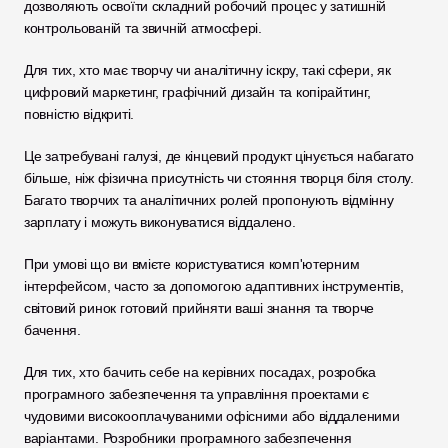
дозволяють освоїти складний робочий процес у затишній 
контрольованій та звичній атмосфері.
Для тих, хто має творчу чи аналітичну іскру, такі сфери, як 
цифровий маркетинг, графічний дизайн та копірайтинг, 
повністю відкриті. 
Це затребувані галузі, де кінцевий продукт цінується набагато 
більше, ніж фізична присутність чи стояння творця біля столу. 
Багато творчих та аналітичних ролей пропонують відмінну 
зарплату і можуть виконуватися віддалено. 
При умові що ви вмієте користуватися комп'ютерним 
інтерфейсом, часто за допомогою адаптивних інструментів, 
світовий ринок готовий прийняти ваші знання та творче 
бачення.
Для тих, хто бачить себе на керівних посадах, розробка 
програмного забезпечення та управління проектами є 
чудовими високооплачуваними офісними або віддаленими 
варіантами. Розробники програмного забезпечення 