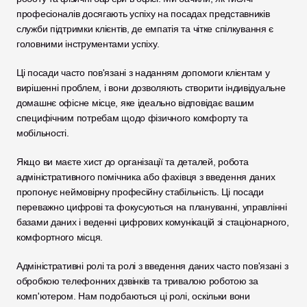
професіоналів досягають успіху на посадах представників 
служби підтримки клієнтів, де емпатія та чітке спілкування є 
головними інструментами успіху. 
Ці посади часто пов'язані з наданням допомоги клієнтам у 
вирішенні проблем, і вони дозволяють створити індивідуальне 
домашнє офісне місце, яке ідеально відповідає вашим 
специфічним потребам щодо фізичного комфорту та 
мобільності.
Якщо ви маєте хист до організації та деталей, робота 
адміністративного помічника або фахівця з введення даних 
пропонує неймовірну професійну стабільність. Ці посади 
переважно цифрові та фокусуються на плануванні, управлінні 
базами даних і веденні цифрових комунікацій зі стаціонарного, 
комфортного місця. 
Адміністративні ролі та ролі з введення даних часто пов'язані з 
обробкою телефонних дзвінків та тривалою роботою за 
комп'ютером. Нам подобаються ці ролі, оскільки вони 