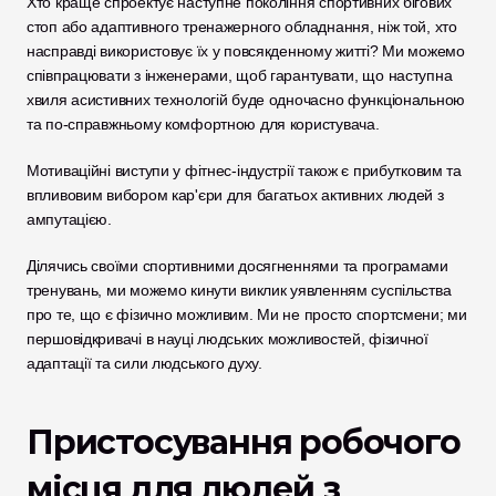
Хто краще спроектує наступне покоління спортивних бігових 
стоп або адаптивного тренажерного обладнання, ніж той, хто 
насправді використовує їх у повсякденному житті? Ми можемо 
співпрацювати з інженерами, щоб гарантувати, що наступна 
хвиля асистивних технологій буде одночасно функціональною 
та по-справжньому комфортною для користувача.
Мотиваційні виступи у фітнес-індустрії також є прибутковим та 
впливовим вибором кар'єри для багатьох активних людей з 
ампутацією. 
Ділячись своїми спортивними досягненнями та програмами 
тренувань, ми можемо кинути виклик уявленням суспільства 
про те, що є фізично можливим. Ми не просто спортсмени; ми 
першовідкривачі в науці людських можливостей, фізичної 
адаптації та сили людського духу.
Пристосування робочого 
місця для людей з 