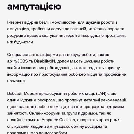
ампутацією
Інтернет відкрив безліч можливостей для шукачів роботи з 
ампутацією, зробивши доступ до вакансій, кар'єрних порад та 
ресурсів з працевлаштування людей з інвалідністю простішим, 
ніж будь-коли. 
Спеціалізовані платформи для пошуку роботи, такі як 
abilityJOBS та Disability:IN, допомагають шукачам роботи 
знайти інклюзивних роботодавців, а також надають корисну 
інформацію про пристосування робочого місця та професійне 
навчання. 
Вебсайт Мережі пристосування робочих місць (JAN) є ще 
одним чудовим ресурсом, що пропонує детальні рекомендації 
щодо адаптації робочого місця, освітніх програм та підтримки 
зайнятості. Онлайн-форуми та групи підтримки, такі як 
онлайн-спільнота Amputee Coalition, створюють простір для 
спілкування людей з ампутацією, обміну досвідом та 
порадами щодо пошуку роботи. 