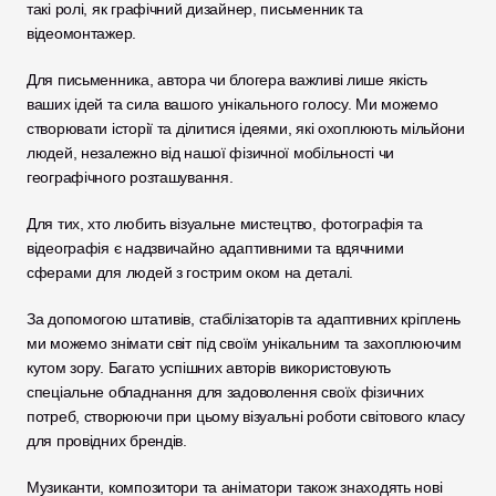
такі ролі, як графічний дизайнер, письменник та 
відеомонтажер. 
Для письменника, автора чи блогера важливі лише якість 
ваших ідей та сила вашого унікального голосу. Ми можемо 
створювати історії та ділитися ідеями, які охоплюють мільйони 
людей, незалежно від нашої фізичної мобільності чи 
географічного розташування.
Для тих, хто любить візуальне мистецтво, фотографія та 
відеографія є надзвичайно адаптивними та вдячними 
сферами для людей з гострим оком на деталі. 
За допомогою штативів, стабілізаторів та адаптивних кріплень 
ми можемо знімати світ під своїм унікальним та захоплюючим 
кутом зору. Багато успішних авторів використовують 
спеціальне обладнання для задоволення своїх фізичних 
потреб, створюючи при цьому візуальні роботи світового класу 
для провідних брендів.
Музиканти, композитори та аніматори також знаходять нові 