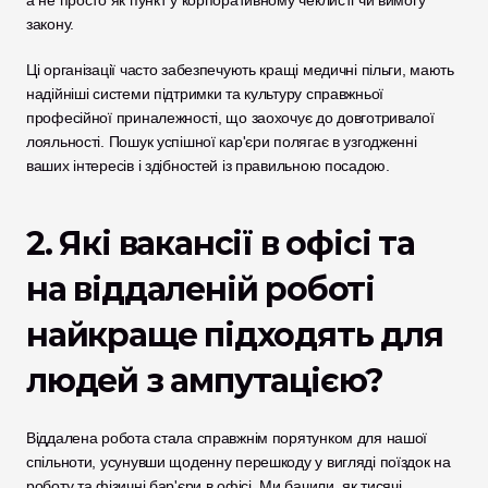
а не просто як пункт у корпоративному чеклисті чи вимогу 
закону. 
Ці організації часто забезпечують кращі медичні пільги, мають 
надійніші системи підтримки та культуру справжньої 
професійної приналежності, що заохочує до довготривалої 
лояльності. Пошук успішної кар'єри полягає в узгодженні 
ваших інтересів і здібностей із правильною посадою.
2. Які вакансії в офісі та 
на віддаленій роботі 
найкраще підходять для 
людей з ампутацією?
Віддалена робота стала справжнім порятунком для нашої 
спільноти, усунувши щоденну перешкоду у вигляді поїздок на 
роботу та фізичні бар'єри в офісі. Ми бачили, як тисячі 