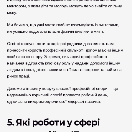
ментором, з яким діти та молодь можуть легко знайти спільну 
мову. 
Ми бачимо, що учні часто глибше взаємодіють із вчителями, 
які успішно подолали власні фізичні виклики в житті.
Освітні консультанти та кар'єрні радники дозволяють нам 
приносити користь професійній спільноті, допомагаючи іншим 
знайти свою опору. Зокрема, викладачі професійного 
навчання відіграють ключову роль у наданні допомоги іншим 
людям з інвалідністю виявити свої сильні сторони та вийти на 
ринок праці. 
Допомога іншим у пошуку власної професійної опори — це 
надзвичайно корисний спосіб провести робочий день, 
одночасно використовуючи свої лідерські навички.
5. Які роботи у сфері 