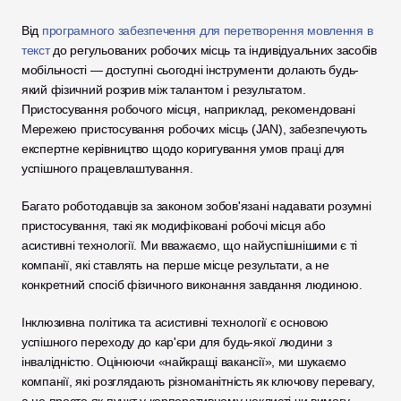
Від 
програмного забезпечення для перетворення мовлення в 
текст
 до регульованих робочих місць та індивідуальних засобів 
мобільності — доступні сьогодні інструменти долають будь-
який фізичний розрив між талантом і результатом. 
Пристосування робочого місця, наприклад, рекомендовані 
Мережею пристосування робочих місць (JAN), забезпечують 
експертне керівництво щодо коригування умов праці для 
успішного працевлаштування. 
Багато роботодавців за законом зобов'язані надавати розумні 
пристосування, такі як модифіковані робочі місця або 
асистивні технології. Ми вважаємо, що найуспішнішими є ті 
компанії, які ставлять на перше місце результати, а не 
конкретний спосіб фізичного виконання завдання людиною.
Інклюзивна політика та асистивні технології є основою 
успішного переходу до кар'єри для будь-якої людини з 
інвалідністю. Оцінюючи «найкращі вакансії», ми шукаємо 
компанії, які розглядають різноманітність як ключову перевагу, 