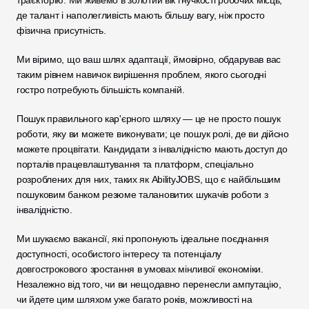
траєкторію. Ми живемо в золотий вік гнучкості робочих місць, 
де талант і наполегливість мають більшу вагу, ніж просто 
фізична присутність. 
Ми віримо, що ваш шлях адаптації, ймовірно, обдарував вас 
таким рівнем навичок вирішення проблем, якого сьогодні 
гостро потребують більшість компаній.
Пошук правильного кар'єрного шляху — це не просто пошук 
роботи, яку ви можете виконувати; це пошук ролі, де ви дійсно 
можете процвітати. Кандидати з інвалідністю мають доступ до 
порталів працевлаштування та платформ, спеціально 
розроблених для них, таких як AbilityJOBS, що є найбільшим 
пошуковим банком резюме талановитих шукачів роботи з 
інвалідністю. 
Ми шукаємо вакансії, які пропонують ідеальне поєднання 
доступності, особистого інтересу та потенціалу 
довгострокового зростання в умовах мінливої економіки. 
Незалежно від того, чи ви нещодавно перенесли ампутацію, 
чи йдете цим шляхом уже багато років, можливості на 