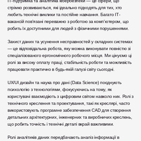
ІТ-підтримка та аналітика кібербезпеки — це сфери, що 
стрімко розвиваються, які ідеально підходять для тих, хто 
любить технічні виклики та постійне навчання. Багато ІТ-
вакансій пов'язані переважно з роботою за комп'ютером, що 
робить їх доступними для людей з фізичними порушеннями. 
Захист даних та усунення несправностей у складних системах 
— це відповідальна робота, яку можна виконувати повністю зі 
спеціалізованого ергономічного робочого місця. Ми цінуємо ці 
ролі за високу оплату праці, стабільність роботи та можливість 
працювати практично в будь-якій галузі світу сьогодні.
UX/UI дизайн та наука про дані (Data Science) поєднують 
психологію з технологіями, фокусуючись на тому, як 
користувачі взаємодіють з цифровим світом навколо них. Ролі з 
технічного креслення та проектування, такі як креслярі, часто 
використовують програмне забезпечення CAD для створення 
детальних архітектурних, інженерних та виробничих креслень, 
що робить точність і технічні деталі вкрай важливими. 
Ролі аналітиків даних передбачають аналіз інформації в 