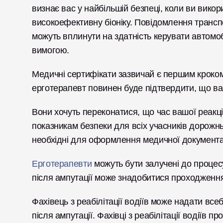
визнає вас у найбільшій безпеці, коли ви вико
високоефективну біоніку. Повідомлення транспорт
можуть вплинути на здатність керувати автомоб
вимогою.
Медичні сертифікати зазвичай є першим кроком 
ерготерапевт повинен буде підтвердити, що ва
Вони хочуть переконатися, що час вашої реакці
показникам безпеки для всіх учасників дорожнь
необхідні для оформлення медичної документації
Ерготерапевти
 можуть бути залучені до процесу
після ампутації може знадобитися проходженн
Фахівець з реабілітації водіїв може надати все
після ампутації. Фахівці з реабілітації водіїв п