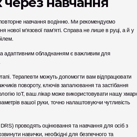
 через навчання
 повторне навчання водінню. Ми рекомендуємо 
 нової м’язової пам’яті. Справа не лише в руці, а й у 
білем.
 та адаптивним обладнанням є важливим для 
.
етапі. Терапевти можуть допомогти вам відпрацювати 
ажчиків повороту, ключів запалювання та застібання 
ологію IoT, ваш лікар може використовувати нашу хмарн
метрів вашої руки, точно налаштовуючи чутливість 
T DRS) проводять оцінювання та навчання для осіб з 
инути навички, необхідні для безпечного та 