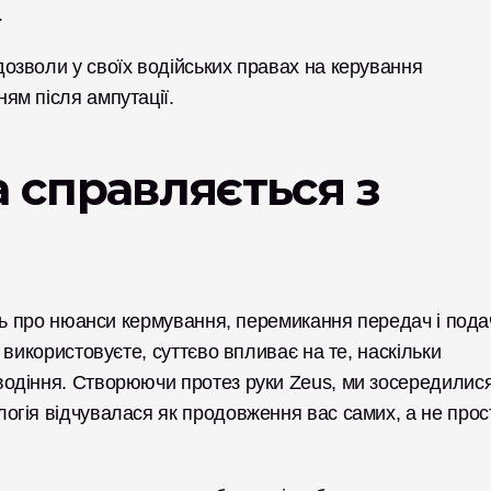
.
зволи у своїх водійських правах на керування 
ям після ампутації.
а справляється з 
ть про нюанси кермування, перемикання передач і подач
використовуєте, суттєво впливає на те, наскільки 
одіння. Створюючи протез руки Zeus, ми зосередилися
гія відчувалася як продовження вас самих, а не прост