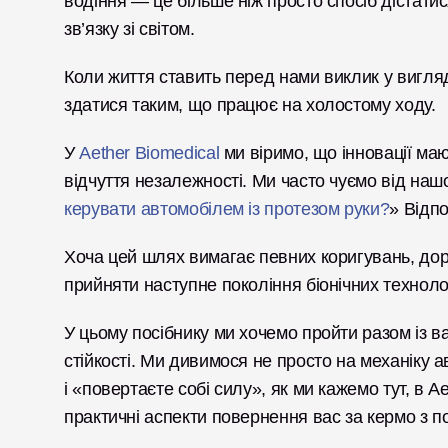
водіння — це більше ніж просто спосіб дістатися
зв’язку зі світом.
Коли життя ставить перед нами виклик у вигляд
здатися таким, що працює на холостому ходу.
У 
Aether Biomedical
 ми віримо, що інновації ма
відчуття незалежності. Ми часто чуємо від нашо
керувати автомобілем із протезом руки?
» Відпо
Хоча цей шлях вимагає певних коригувань, дор
прийняти наступне покоління біонічних техноло
У цьому посібнику ми хочемо пройти разом із ва
стійкості. Ми дивимося не просто на механіку а
і «повертаєте собі силу», як ми кажемо тут, в 
практичні аспекти повернення вас за кермо з 