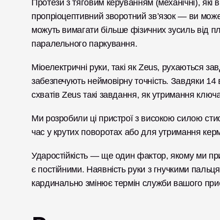
Протези з тяговим керуванням (механічні), які 
пропріоцептивний зворотний зв’язок — ви може
можуть вимагати більше фізичних зусиль від пл
паралельного паркування.
Міоелектричні руки, такі як Zeus, рухаються зав
забезпечують неймовірну точність. Завдяки 14
схватів Zeus такі завдання, як утримання ключ
Ми розробили ці пристрої з високою силою стиск
час у крутих поворотах або для утримання кер
Ударостійкість — ще один фактор, якому ми прид
є постійними. Наявність руки з гнучкими пальцям
кардинально змінює термін служби вашого прист