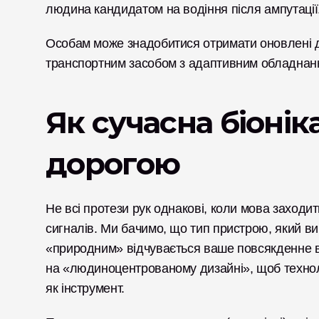
людина кандидатом на водіння після ампутації
Особам може знадобитися отримати оновлені до
транспортним засобом з адаптивним обладнанн
Як сучасна біонік
дорогою
Не всі протези рук однакові, коли мова заходи
сигналів. Ми бачимо, що тип пристрою, який ви 
«природним» відчувається ваше повсякденне в
на «людиноцентрованому дизайні», щоб техноло
як інструмент.