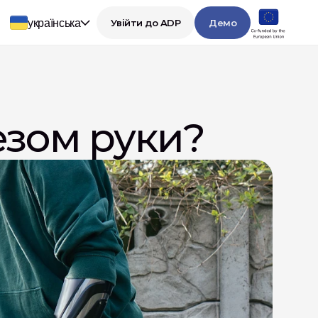
українська
Увійти до ADP
Демо
езом руки?