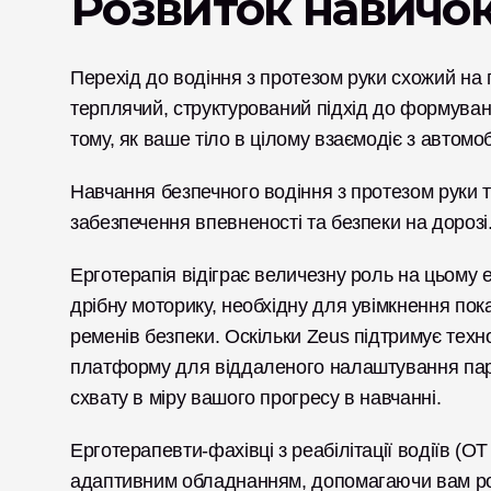
Розвиток навичок
Перехід до водіння з протезом руки схожий на
терплячий, структурований підхід до формування
тому, як ваше тіло в цілому взаємодіє з автомо
Навчання безпечного водіння з протезом руки
забезпечення впевненості та безпеки на дорозі
Ерготерапія відіграє величезну роль на цьому 
дрібну моторику, необхідну для увімкнення пок
ременів безпеки. Оскільки Zeus підтримує техн
платформу для віддаленого налаштування пара
схвату в міру вашого прогресу в навчанні.
Ерготерапевти-фахівці з реабілітації водіїв (O
адаптивним обладнанням, допомагаючи вам розв