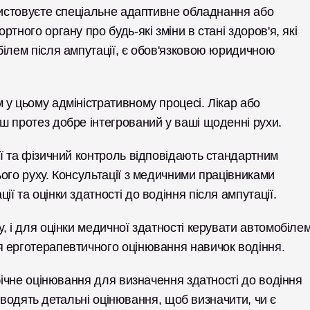
ристовуєте спеціальне адаптивне обладнання або 
ного органу про будь-які зміни в стані здоров'я, які 
ілем після ампутації, є обов'язковою юридичною 
у цьому адміністративному процесі. Лікар або 
ш протез добре інтегрований у ваші щоденні рухи.
ї та фізичний контроль відповідають стандартним 
ого руху. Консультації з медичними працівниками 
 та оцінки здатності до водіння після ампутації.
, і для оцінки медичної здатності керувати автомобілем
я ерготерапевтичного оцінювання навичок водіння.
бічне оцінювання для визначення здатності до водіння 
роводять детальні оцінювання, щоб визначити, чи є 