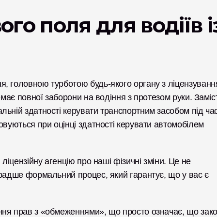
го поля для водіїв із
, головною турботою будь-якого органу з ліцензування
емає повної заборони на водіння з протезом руки. Заміст
ьній здатності керувати транспортним засобом під час
овуються при оцінці здатності керувати автомобілем 
ліцензійну агенцію про наші фізичні зміни. Це не 
радше формальний процес, який гарантує, що у вас є 
ня прав з «обмеженнями», що просто означає, що зако