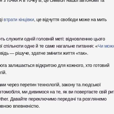
 з точки А в точку Б; це символ нашої автономії та 
і 
втрати кінцівки
, це відчуття свободи може на мить 
ють служити одній головній меті: відновленню цього 
ї спільноти одне й те саме нагальне питання: «
Чи можн
відь — рішуче, здатне змінити життя «так».
ога залишається відкритою для кожного, хто готовий 
гій.
ми через перетин технологій, закону та людської 
втомобіля, ми дивимося на те, як ви повертаєте свій рит
Aether. Давайте переключимо передачі та розглянемо 
повною впевненістю.