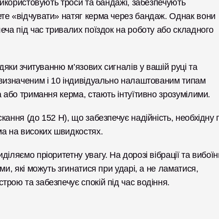
використовують троси та бандажі, забезпечують 
те «відчувати» натяг керма через бандаж. Однак вони 
еча під час тривалих поїздок на роботу або складного 
дяки зчитуванню м’язових сигналів у вашій руці та 
 визначеним і 10 індивідуально налаштованим типам 
а або тримання керма, стають інтуїтивно зрозумілими.
ання (до 152 Н), що забезпечує надійність, необхідну п
ма на високих швидкостях.
іляємо пріоритетну увагу. На дорозі вібрації та вибоїни
и, які можуть згинатися при ударі, а не ламатися, 
рою та забезпечує спокій під час водіння.