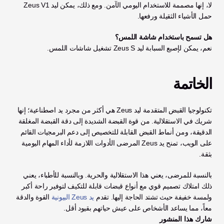
لا، إنها مصممة للاستخدام اليومي الآمن. ومع ذلك، يمكن ليد Zeus V1 
حمل الأشياء الثقيلة ورفعها.
هل تسمح باستخدام شاشة اللمس؟
نعم، يمكن لإصبع السبابة ليد Zeus S تشغيل شاشات اللمس.
الخاتمة
تكنولوجيا القبض المتقدمة ليد Zeus هي أكثر من مجرد يد اصطناعية؛ إنها 
شريك في الاستقلالية. من قوة القبضة الشديدة إلى دقة القبضة المغلقة 
الدقيقة، ومن أنماط القبض القابلة للتخصيص إلى دعم البرمجيات القائم 
على الويب، تمنح يد Zeus المرضى الأدوات اللازمة لأداء المهام اليومية 
بثقة.
بالنسبة للمرضى، يعني هذا الاستقلالية والحرية. وبالنسبة للأطباء، يعني 
ذلك امتلاك تصميم قوي مع أنواع قبضات قابلة للتكيف لتوفير راحة أكبر 
ولمسة خفيفة حيث تشتد الحاجة إليها. تقدم 
يد Zeus البيونية
 القوة والدقة 
معاً، مما يساعد الأشخاص على عيش حياتهم بقيود أقل.
شارك هذا المنشور