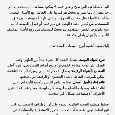
اليد الاصطناعية التي تفتح وتغلق فقط لا يمكنها مساعدة المستخدم إلا إلى 
حد معين. إن ما يميز يد Zeus هو قدرتها على التعامل مع الأشياء الهشة، 
والأشياء الثقيلة مثل حقائب التسوق، أو حتى فأرة الكمبيوتر، دون قلق 
المستخدم من كسر الأشياء الهشة عن غير قصد أو فقدان القبضة الآمنة. 
تتيح تكنولوجيا القبض المتقدمة ليد Zeus للمستخدمين رفع الأشياء بمختلف 
الأحجام والأوزان بأمان وكفاءة.
إليك سبب أهمية أنواع القبضات المتعددة:
تنوع المهام اليومية
: تشمل الحياة كل شيء بدءاً من الطهي وحتى 
العمل على لوحة مفاتيح الكمبيوتر. وتنوع أنماط القبض يعني قيوداً أقل.
الثقة مع الأشياء الرقيقة
: بفضل التحكم التناسبي وميزة القبضة الناعمة، 
يمكن للمرضى التقاط الأشياء الصغيرة أو الرقيقة دون سحقها.
نتائج إعادة تأهيل أفضل
: يساعد نطاق القبض الأوسع الأشخاص على 
إعادة تعلم وضعيات الأصابع بطريقة أكثر طبيعية، مما يدعم إعادة تأهيل 
الأطراف الاصطناعية بشكل أكثر سلاسة.
تسلط منظمة الصحة العالمية الضوء على أن الأطراف الاصطناعية التي 
تتيح أنماط قبض متعددة الاستخدامات تعزز الاستقلالية والمشاركة في 