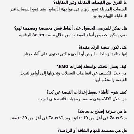
ما الفرق بين القبضات المقابلة وغير المقابلة؟
القبضات المقابلة تضع الإبهام في مواجهة الأصابع، بينما تضع القبضات غير 
المقابلة الإبهام بجانبها.
هل يمكن للمرضى الحصول على أنماط قبض مخصصة ومصممة لهم؟
نعم، يمكن تخصيص أنواع القبضات من خلال منصة Aether الرقمية.
متى تكون قبضة الزناد مفيدة؟
إنها مثالية لزجاجات الرش أو الأجهزة التي تحتوي على آليات زناد.
كيف يعمل التحكم بواسطة إشارات EMG؟
من خلال الكشف عن انقباضات العضلات وتحويلها إلى أوامر لتبديل 
القبضة والتحكم فيها.
كيف يقوم الأطباء بضبط إعدادات القبضة عن بُعد؟
من خلال ADP، وهي منصة برمجيات قائمة على الويب.
ما هي سرعة إصلاح يد Zeus؟
يد Zeus S في أقل من 10 دقائق، ويد Zeus V1 في أقل من 30 دقيقة.
هل هي مصممة للمهام الشاقة أو الرياضة؟