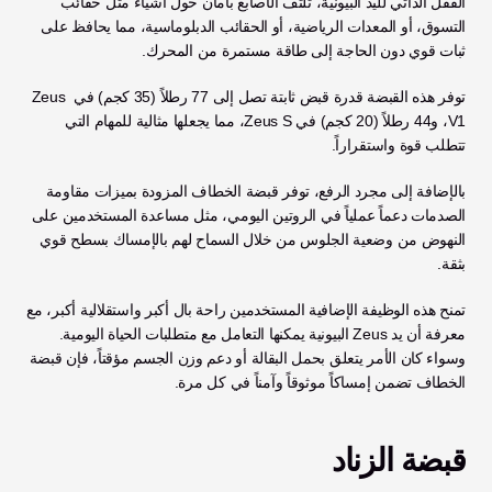
القفل الذاتي لليد البيونية، تلتف الأصابع بأمان حول أشياء مثل حقائب 
التسوق، أو المعدات الرياضية، أو الحقائب الدبلوماسية، مما يحافظ على 
ثبات قوي دون الحاجة إلى طاقة مستمرة من المحرك. 
توفر هذه القبضة قدرة قبض ثابتة تصل إلى 77 رطلاً (35 كجم) في Zeus 
V1، و44 رطلاً (20 كجم) في Zeus S، مما يجعلها مثالية للمهام التي 
تتطلب قوة واستقراراً.
بالإضافة إلى مجرد الرفع، توفر قبضة الخطاف المزودة بميزات مقاومة 
الصدمات دعماً عملياً في الروتين اليومي، مثل مساعدة المستخدمين على 
النهوض من وضعية الجلوس من خلال السماح لهم بالإمساك بسطح قوي 
بثقة. 
تمنح هذه الوظيفة الإضافية المستخدمين راحة بال أكبر واستقلالية أكبر، مع 
معرفة أن يد Zeus البيونية يمكنها التعامل مع متطلبات الحياة اليومية. 
وسواء كان الأمر يتعلق بحمل البقالة أو دعم وزن الجسم مؤقتاً، فإن قبضة 
الخطاف تضمن إمساكاً موثوقاً وآمناً في كل مرة.
قبضة الزناد