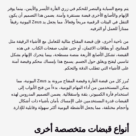
يتم وضع السبابة والبنصر للتحكم في زري الفأرة الأيسر والأيمن، بينما يوفر 
الإبهام والأصابع الأخرى قبضة مستقرة وآمنة. يضمن هذا التصميم أن يكون 
التنقل في البيئات الرقمية مريحاً وفعالاً، مما يجعل يد Zeus البيونية رفيقاً 
ممتازاً للعمل أو الترفيه.
من ناحية أخرى، فإن قبضة المفتاح مثالية للتعامل مع الأشياء الرقيقة مثل 
المفاتيح، أو بطاقات الائتمان، أو حتى تقليب صفحات الكتاب. في هذه 
القبضة، تشكل الأصابع الأربعة منصة مسطحة، بينما يتحرك الإبهام بشكل 
تناسبي ليفتح ويغلق حول الجسم. يسمح هذا بإمساك محكم وقبضة آمنة 
على الأشياء التي تتطلب الدقة والتحكم.
تُبرز كل من قبضة الفأرة وقبضة المفتاح مرونة يد Zeus البيونية، مما 
يمكن المستخدمين من أداء المهام اليومية، بدءاً من فتح الأبواب إلى 
استخدام فأرة الكمبيوتر، بثقة واستقلالية. يضمن التصميم المدروس لهذه 
القبضات قدرة المستخدمين على الإمساك بأمان بأشياء ذات أشكال 
وأحجام مختلفة، مما يجعل الأنشطة اليومية أكثر سهولة وقابلية للإدارة.
أنواع قبضات متخصصة أخرى