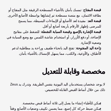
قبضة المفتاح
: تمسك بأمان بالأشياء المسطحة الرقيقة مثل المفتاح أو 
بطاقة الائتمان، مع منصة مسطحة تم إنشاؤها بواسطة الأصابع الأخرى.
قبضة العد
: مفيدة لعد الأصابع أو الإيماءات البسيطة، مما يسمح 
للمرضى بإظهار الأرقام بأربعة أصابع أو أقل.
قبضة الإشارة بالإصبع وقبضة السبابة النشطة
: للضغط على مفاتيح 
الإضاءة، أو دفع الأزرار، أو استخدام شاشة اللمس مع وضع السبابة في 
وضعية الإشارة.
راحة اليد المفتوحة
: تفتح اليد بانحناء طفيف وراحة يد مطاطية لدعم 
الأطباق، والأوعية، والكتب، مما يسهل الإمساك بالأشياء بأمان.
مخصصة وقابلة للتعديل
لا يوجد شخصان يستخدمان اليد البيونية بنفس الطريقة. وتدرك يد Zeus 
ذلك من خلال أنماط القبض القابلة للتخصيص.
يمكن للأطباء إنشاء ما يصل إلى ثلاثة أنماط قبض مخصصة.
يمكن ضبط حركة كل إصبع، مما يضمن تكييف وضعيات الأصابع وفقاً 