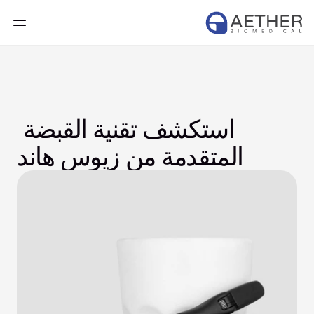
استكشف تقنية القبضة 
المتقدمة من زيوس هاند