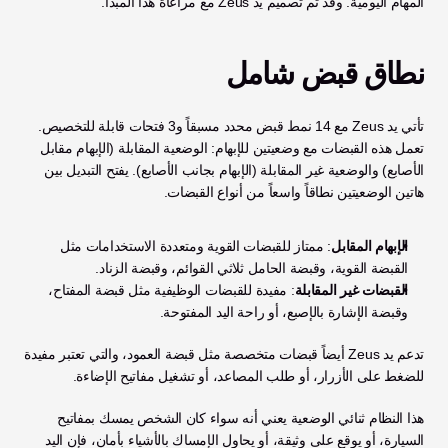
المهام اليومية. وقد تم تصميم يد Zeus مع مراعاة هذا المبدأ.
نطاق قبض شامل
تأتي يد Zeus مع 14 نمط قبض محدد مسبقاً و3 فتحات قابلة للتخصيص. 
تعمل هذه القبضات مع وضعيتين للإبهام: الوضعية المقابلة (الإبهام مقابل 
الأصابع) والوضعية غير المقابلة (الإبهام بجانب الأصابع). يفتح التبديل بين 
هاتين الوضعيتين نطاقاً واسعاً من أنواع القبضات.
الإبهام المقابل
: ممتاز للقبضات القوية ومتعددة الاستخدامات مثل 
القبضة القوية، وقبضة الحامل ثلاثي القوائم، وقبضة الزناد.
القبضات غير المقابلة
: مفيدة للقبضات الوظيفية مثل قبضة المفتاح، 
وقبضة الإشارة بالإصبع، أو راحة اليد المفتوحة.
تدعم يد Zeus أيضاً قبضات متخصصة مثل قبضة العمود، والتي تعتبر مفيدة 
للضغط على الأزرار، أو طلب المصاعد، أو تشغيل مفاتيح الإضاءة.
هذا النظام ثنائي الوضعية يعني أنه سواء كان الشخص يمسك بمفاتيح 
السيارة، أو يوقع على وثيقة، أو يحاول الإمساك بالأشياء بأمان، فإن اليد 