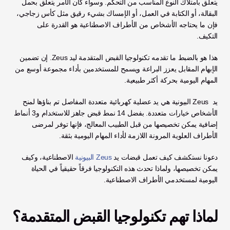
يتعلق بامتلاك النوع المناسب من التحكم. وسواء كان الأمر يتعلق بحمل 
البقالة، أو الكتابة في العمل، أو الإمساك بشيء رقيق مثل كأس زجاجي، 
فإن ما يحتاجه الأشخاص من الأطراف الاصطناعية هو القدرة على 
التكيف. 
هذا هو بالضبط ما تقدمه تكنولوجيا القبض المتقدمة ليد Zeus. إن تضمين 
الإبهام المقابل يعزز البراعة ويسمح للمستخدمين بأداء مجموعة أوسع من 
المهام اليومية بحركة أكثر طبيعية.
يد 
Zeus البيونية هي يد عضلية كهربائية متعددة المفاصل تم بناؤها لمنح 
الأشخاص خيارات متعددة. بفضل 14 نمط قبض جاهز للاستخدام و3 أنماط 
إضافية يمكن تخصيصها من قبل الطبيب المعالج، فإنها توفر لمرضى 
الأطراف العلوية المرونة اللازمة لأداء المهام اليومية بثقة.
دعونا نستكشف كيف تعمل قبضات يد 
Zeus البيونية
 الاصطناعية، وكيف 
يمكن تخصيصها، ولماذا تحدث هذه التكنولوجيا فرقاً حقيقياً في الحياة 
اليومية لمستخدمي الأطراف الاصطناعية.
لماذا تهم تكنولوجيا القبض المتقدمة؟