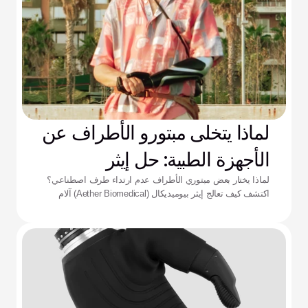
لماذا يتخلى مبتورو الأطراف عن
الأجهزة الطبية: حل إيثر
لماذا يختار بعض مبتوري الأطراف عدم ارتداء طرف اصطناعي؟
اكتشف كيف تعالج إيثر بيوميديكال (Aether Biomedical) آلام
التجويف الداعم، ونفاد البطارية، وإرهاق التحكم المعقد.