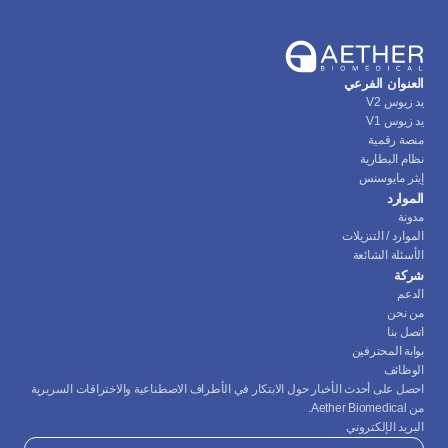
العنوان الفرعي
يد زيوس V2
يد زيوس V1
منصة رقمية
نظام البطارية
إيثر مايوسنس
الموارد
مدونة
الموارد / التنزيلات
الأسئلة الشائعة
شركة
الدعم
من نحن
اتصل بنا
بوابة المحترفين
الوظائف
احصل على أحدث الأخبار حول الابتكار في الأطراف الاصطناعية والاختراقات السريرية 
من Aether Biomedical.
البريد الإلكتروني