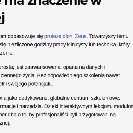
e ma znaczenie w 
j
om dopasowuje się
 protezę dłoni Zeus
. Towarzyszy temu 
ię niezliczone godziny pracy klinicysty lub technika, który 
zenie. 
prosta; jest zaawansowana, oparta na danych i 
ziennego życia. Bez odpowiedniego szkolenia nawet 
łni swojego potencjału.
ona jako dedykowane, globalne centrum szkoleniowe, 
ormacje i narzędzia. Dzięki interaktywnym lekcjom, modułom
r dba o to, by profesjonaliści byli przygotowani na 
znej.