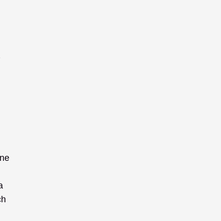
 
 
ne 
 
h 