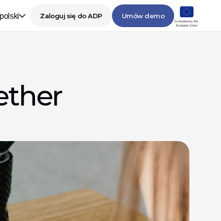
polski
Zaloguj się do ADP
Umów demo
ther 