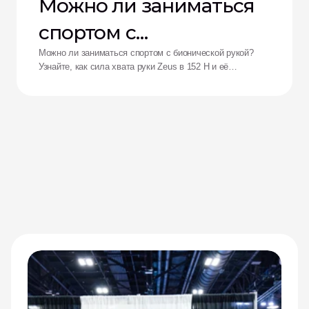
Можно ли заниматься
спортом с
бионической рукой?
Можно ли заниматься спортом с бионической рукой?
Узнайте, как сила хвата руки Zeus в 152 Н и её
ударопрочность переосмысливают возможности
адаптивных спортсменов.