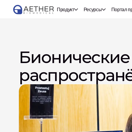
Продукт
Ресурсы
Портал п
Бионические р
распростран