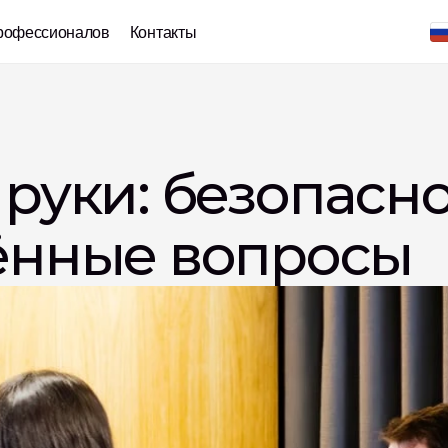
рофессионалов
Контакты
уки: безопаснос
ённые вопросы