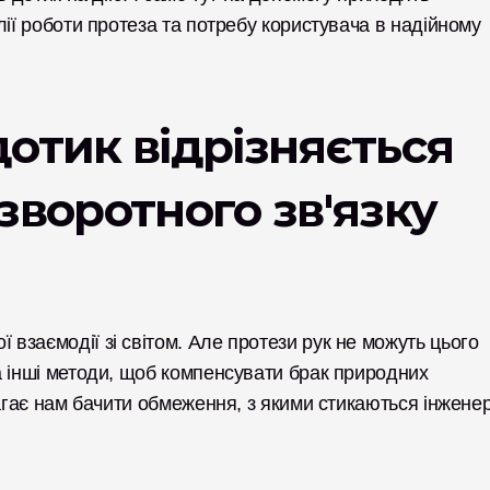
ії роботи протеза та потребу користувача в надійному 
отик відрізняється 
зворотного зв'язку 
заємодії зі світом. Але протези рук не можуть цього 
 інші методи, щоб компенсувати брак природних 
магає нам бачити обмеження, з якими стикаються інженер