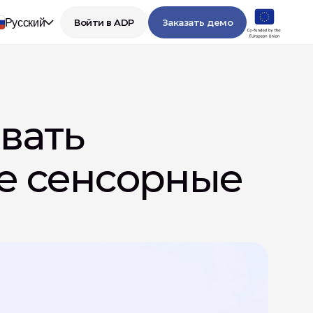
Русский
Войти в ADP
Заказать демо
вать 
 сенсорные 