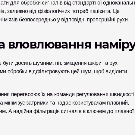
и для обробки сигналів від стандартної одноканально
, залежно від фізіологічних потреб пацієнта. Це 
 м'язів безпосередньо у відповідні пропорційні рухи.
та вловлювання намір
ути досить шумним: піт, зміщення шкіри та рух 
тми обробки відфільтровують цей шум, щоб виділити 
ення перетворює їх на команди регулювання швидкості 
а мінімізує затримки та надає користувачам плавний, 
им. А надійна фільтрація сигналів є ключем до плавної 