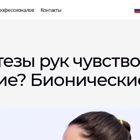
рофессионалов
Контакты
езы рук чувство
е? Бионические