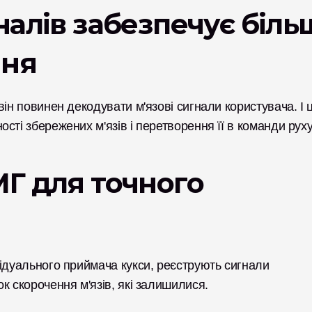
алів забезпечує більш
ння
ін повинен декодувати м'язові сигнали користувача. І ц
сті збережених м'язів і перетворення її в команди руху
Г для точного 
ідуального приймача кукси, реєструють сигнали 
к скорочення м'язів, які залишилися. 