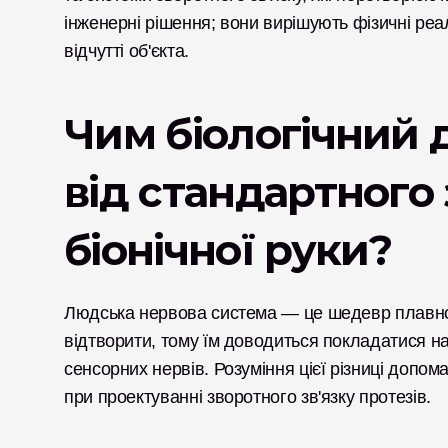
інженерні рішення; вони вирішують фізичні реал
відчутті об'єкта.
Чим біологічний д
від стандартного 
біонічної руки?
Людська нервова система — це шедевр плавної в
відтворити, тому їм доводиться покладатися на
сенсорних нервів. Розуміння цієї різниці допо
при проектуванні зворотного зв'язку протезів.