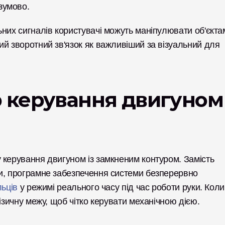
зумово.
них сигналів користувачі можуть маніпулювати об'єктам
й зворотний зв'язок як важливіший за візуальний для 
 керування двигуном 
керування двигуном із замкненим контуром. Замість 
и, програмне забезпечення системи безперервно 
льців
 у режимі реального часу під час роботи руки. Коли 
ізичну межу, щоб чітко керувати механічною дією. 