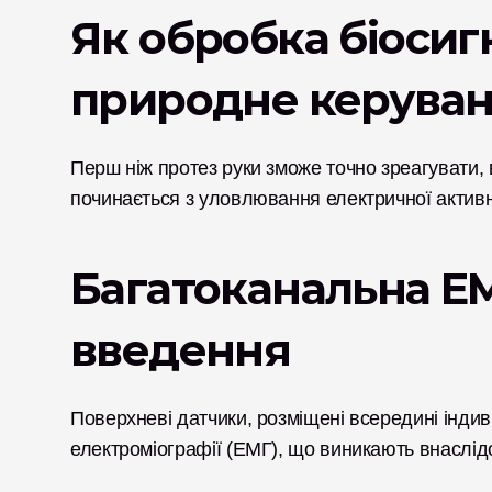
Як обробка біосигн
природне керува
Перш ніж протез руки зможе точно зреагувати, в
починається з уловлювання електричної активно
Багатоканальна ЕМ
введення
Поверхневі датчики, розміщені всередині індив
електроміографії (ЕМГ), що виникають внаслідо