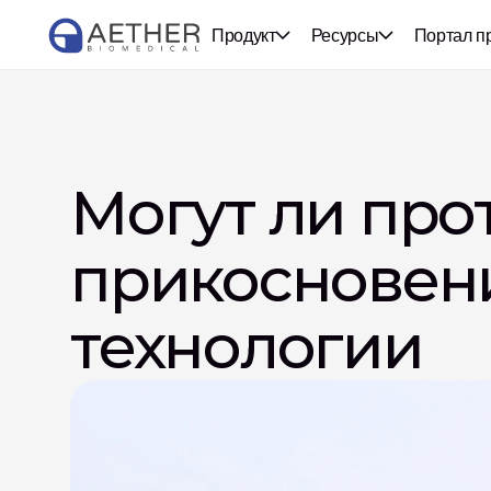
Продукт
Ресурсы
Портал п
Могут ли прот
прикосновени
технологии