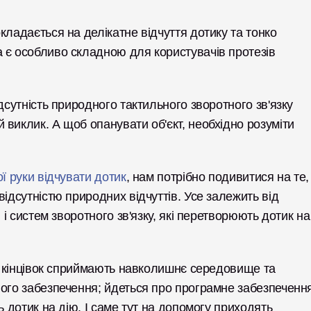
ладається на делікатне відчуття дотику та тонко 
налаштоване відчуття контролю — навичку, яка є особливо складною для користувачів протезів 
дсутність природного тактильного зворотного зв'язку 
виклик. А щоб опанувати об'єкт, необхідно розуміти 
ої руки відчувати дотик
, нам потрібно подивитися на те, 
ідсутністю природних відчуттів. Усе залежить від 
 і систем зворотного зв'язку, які перетворюють дотик на 
іх кінцівок сприймають навколишнє середовище та 
ого забезпечення; йдеться про програмне забезпечення
ь дотик на дію. І саме тут на допомогу приходять 