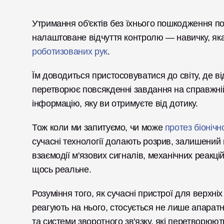
Утримання об'єктів без їхнього пошкодження пок
роботизованих рук
. 
Їм доводиться пристосовуватися до світу, де ві
перетворює повсякденні завдання на справжній 
інформацію, яку ви отримуєте від дотику. 
Тож коли ми запитуємо, чи може 
протез біонічн
сучасні технології долають розрив, залишений в
взаємодії м'язових сигналів, механічних реакцій
щось реальне.
Розуміння того, як сучасні пристрої для верхн
реагують на нього, стосується не лише апаратн
та системи зворотного зв'язку, які перетворюют