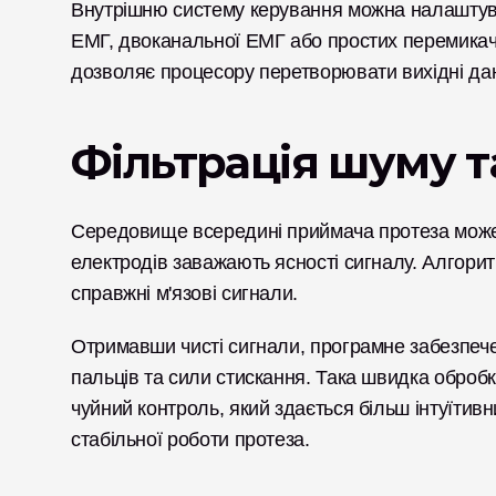
Внутрішню систему керування можна налаштуват
ЕМГ, двоканальної ЕМГ або простих перемикачів
дозволяє процесору перетворювати вихідні дані
Фільтрація шуму 
Середовище всередині приймача протеза може б
електродів заважають ясності сигналу. Алгори
справжні м'язові сигнали.
Отримавши чисті сигнали, програмне забезпеч
пальців та сили стискання. Така швидка обробк
чуйний контроль, який здається більш інтуїтивн
стабільної роботи протеза.