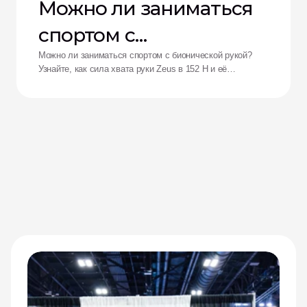
Можно ли заниматься
спортом с
бионической рукой?
Можно ли заниматься спортом с бионической рукой?
Узнайте, как сила хвата руки Zeus в 152 Н и её
ударопрочность переосмысливают возможности
адаптивных спортсменов.