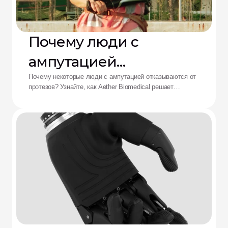
Почему люди с
ампутацией
отказываются от
Почему некоторые люди с ампутацией отказываются от
протезов? Узнайте, как Aether Biomedical решает
протезов: решение от
проблемы боли в культеприемнике, разряда батареи и
утомления от сложного управления.
Aether