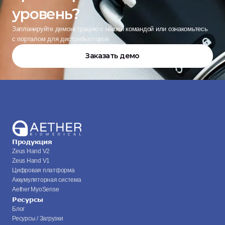
уровень?
Запланируйте демонстрацию с нашей командой или ознакомьтесь 
с порталом для дистрибьюторов
Заказать демо
Продукция
Zeus Hand V2
Zeus Hand V1
Цифровая платформа
Аккумуляторная система
Aether MyoSense
Ресурсы
Блог
Ресурсы / Загрузки