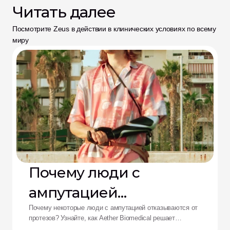
Читать далее
Посмотрите Zeus в действии в клинических условиях по всему 
миру
Почему люди с
ампутацией
отказываются от
Почему некоторые люди с ампутацией отказываются от
протезов? Узнайте, как Aether Biomedical решает
проблемы боли в культеприемнике, разряда батареи и