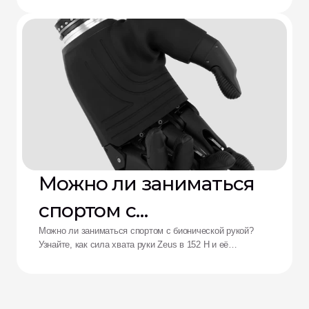
протезов: решение от
утомления от сложного управления.
Aether
Можно ли заниматься
спортом с
бионической рукой?
Можно ли заниматься спортом с бионической рукой?
Узнайте, как сила хвата руки Zeus в 152 Н и её
ударопрочность переосмысливают возможности
адаптивных спортсменов.