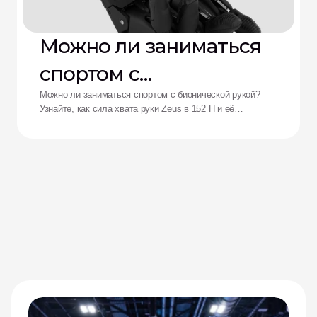
Можно ли заниматься
спортом с
бионической рукой?
Можно ли заниматься спортом с бионической рукой?
Узнайте, как сила хвата руки Zeus в 152 Н и её
ударопрочность переосмысливают возможности
адаптивных спортсменов.