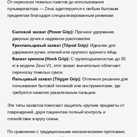
От переноски тяжелых пакетов до использования 
пульверизатора — Zeus адаптируется к любым бытовым 
предметам благодаря специализированным режимам:
Силовой захват (Power Grip):
 Прочное удержание 
дверных ручек и надежное рукопожатие.
Трехпальцевый захват (Tripod Grip):
 Идеален для 
удержания ручек, ключей или хрупкого куриного яйца.
Захват крюком (Hook Grip):
 С грузоподъемностью до 35 
кг в модели Zeus V1, этот захват значительно облегчает 
переноску тяжелых сумок.
Пальцевый захват (Trigger Grip):
 Отличное решение для 
пользования бытовой техникой или инструментами, где 
требуется нажатие указательным пальцем.
Эти типы захватов помогают защитить хрупкие предметы от 
повреждений, даря пациентам полный контроль и 
спокойствие в кругу семьи.
По сравнению с традиционными механическими протезами, 