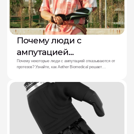
Почему люди с
ампутацией
отказываются от
Почему некоторые люди с ампутацией отказываются от
протезов? Узнайте, как Aether Biomedical решает
протезов: решение от
проблемы боли в культеприемнике, разряда батареи и
утомления от сложного управления.
Aether