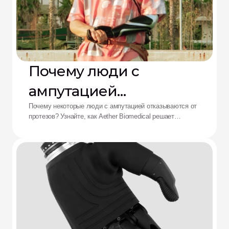
Почему люди с
ампутацией
отказываются от
Почему некоторые люди с ампутацией отказываются от
протезов? Узнайте, как Aether Biomedical решает
протезов: решение от
проблемы боли в культеприемнике, разряда батареи и
утомления от сложного управления.
Aether