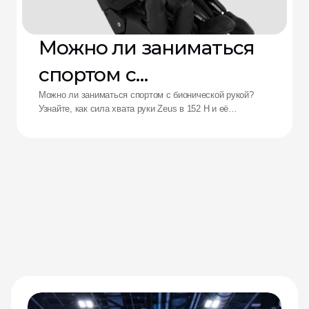
Можно ли заниматься
спортом с
бионической рукой?
Можно ли заниматься спортом с бионической рукой?
Узнайте, как сила хвата руки Zeus в 152 Н и её
ударопрочность переосмысливают возможности
адаптивных спортсменов.