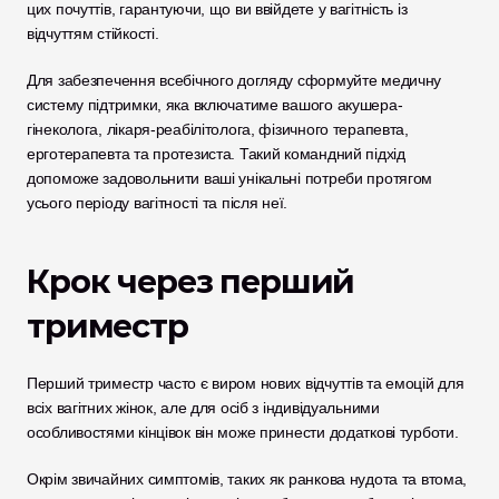
цих почуттів, гарантуючи, що ви ввійдете у вагітність із 
відчуттям стійкості.
Для забезпечення всебічного догляду сформуйте медичну 
систему підтримки, яка включатиме вашого акушера-
гінеколога, лікаря-реабілітолога, фізичного терапевта, 
ерготерапевта та протезиста. Такий командний підхід 
допоможе задовольнити ваші унікальні потреби протягом 
усього періоду вагітності та після неї.
Крок через перший 
триместр
Перший триместр часто є виром нових відчуттів та емоцій для 
всіх вагітних жінок, але для осіб з індивідуальними 
особливостями кінцівок він може принести додаткові турботи. 
Окрім звичайних симптомів, таких як ранкова нудота та втома, 