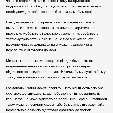
частіше падати під час вагітності, тому використання 
підтримуючих засобів для ходьби чи крісла колісного іноді є 
необхідним для забезпечення безпеки та мобільності. 
Біль у попереку є поширеною скаргою серед вагітних з 
ампутацією та може впливати на комфорт користування 
протезом, мобільність і загальне самопочуття, особливо в 
третьому триместрі. Оскільки наше тіло вже компенсує 
відсутню кінцівку, додаткова вага може навантажити ці 
перевантажені суглоби до межі.
Ми також спостерігаємо специфічні види болю, такі як 
подразнення шкіри в місці контакту з протезом через 
підвищене потовиділення та тиск. Ниючий біль у куксі та біль у 
тілі є дуже поширеними скаргами під час вагітності. 
Гормональні зміни можуть зробити шкіру більш чутливою або 
схильною до ушкоджень, що небезпечно під час вагітності, 
коли загоєння може відбуватися повільніше. Гормони вагітності 
також можуть посилити судоми або біль у куксі, що зазвичай є 
нормальною ознакою підготовки організму до пологів. 