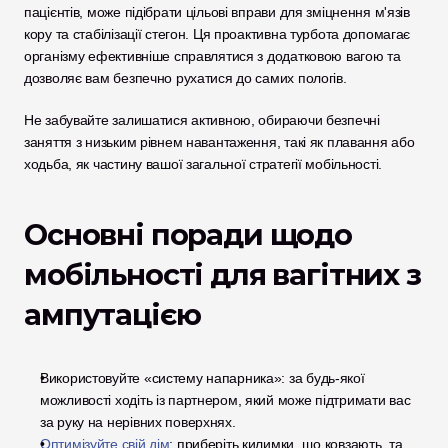
пацієнтів, може підібрати цільові вправи для зміцнення м'язів 
кору та стабілізації стегон. Ця проактивна турбота допомагає 
організму ефективніше справлятися з додатковою вагою та 
дозволяє вам безпечно рухатися до самих пологів. 
Не забувайте залишатися активною, обираючи безпечні 
заняття з низьким рівнем навантаження, такі як плавання або 
ходьба, як частину вашої загальної стратегії мобільності.
Основні поради щодо 
мобільності для вагітних з 
ампутацією
Використовуйте «систему напарника»: за будь-якої 
можливості ходіть із партнером, який може підтримати вас 
за руку на нерівних поверхнях.
Оптимізуйте свій дім
: приберіть килимки, що ковзають, та 