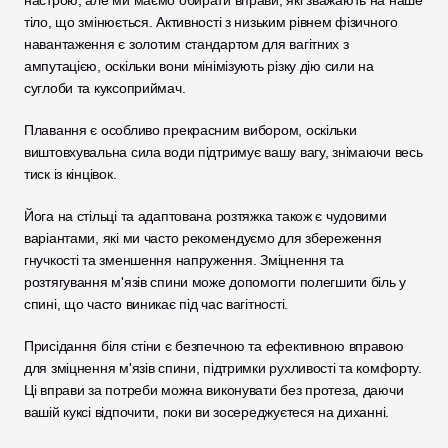
настрою, але ми маємо обирати вправи, які зважають на наше 
тіло, що змінюється. Активності з низьким рівнем фізичного 
навантаження є золотим стандартом для вагітних з 
ампутацією, оскільки вони мінімізують різку дію сили на 
суглоби та куксоприймач. 
Плавання є особливо прекрасним вибором, оскільки 
виштовхувальна сила води підтримує вашу вагу, знімаючи весь 
тиск із кінцівок.
Йога на стільці та адаптована розтяжка також є чудовими 
варіантами, які ми часто рекомендуємо для збереження 
гнучкості та зменшення напруження. Зміцнення та 
розтягування м'язів спини може допомогти полегшити біль у 
спині, що часто виникає під час вагітності. 
Присідання біля стіни є безпечною та ефективною вправою 
для зміцнення м'язів спини, підтримки рухливості та комфорту. 
Ці вправи за потреби можна виконувати без протеза, даючи 
вашій куксі відпочити, поки ви зосереджуєтеся на диханні. 