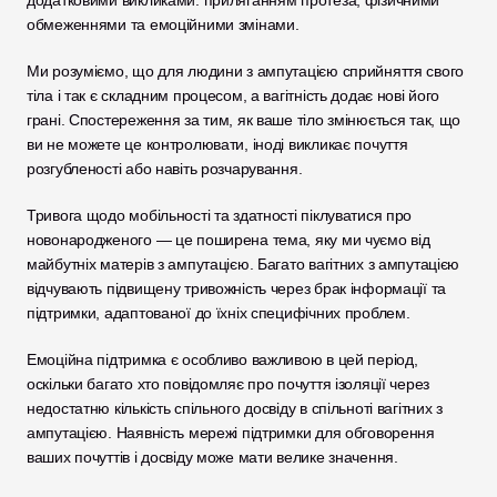
обмеженнями та емоційними змінами. 
Ми розуміємо, що для людини з ампутацією сприйняття свого 
тіла і так є складним процесом, а вагітність додає нові його 
грані. Спостереження за тим, як ваше тіло змінюється так, що 
ви не можете це контролювати, іноді викликає почуття 
розгубленості або навіть розчарування.
Тривога щодо мобільності та здатності піклуватися про 
новонародженого — це поширена тема, яку ми чуємо від 
майбутніх матерів з ампутацією. Багато вагітних з ампутацією 
відчувають підвищену тривожність через брак інформації та 
підтримки, адаптованої до їхніх специфічних проблем. 
Емоційна підтримка є особливо важливою в цей період, 
оскільки багато хто повідомляє про почуття ізоляції через 
недостатню кількість спільного досвіду в спільноті вагітних з 
ампутацією. Наявність мережі підтримки для обговорення 
ваших почуттів і досвіду може мати велике значення. 