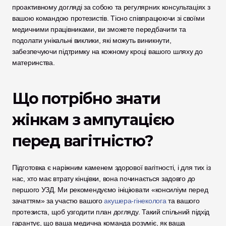
проактивному догляді за собою та регулярних консультаціях з 
вашою командою протезистів. Тісно співпрацюючи зі своїми 
медичними працівниками, ви зможете передбачити та 
подолати унікальні виклики, які можуть виникнути, 
забезпечуючи підтримку на кожному кроці вашого шляху до 
материнства.
Що потрібно знати 
жінкам з ампутацією 
перед вагітністю?
Підготовка є наріжним каменем здорової вагітності, і для тих із 
нас, хто має втрату кінцівки, вона починається задовго до 
першого УЗД. Ми рекомендуємо ініціювати «консиліум перед 
зачаттям» за участю вашого 
акушера-гінеколога
 та вашого 
протезиста, щоб узгодити план догляду. Такий спільний підхід 
гарантує, що ваша медична команда розуміє, як ваша 