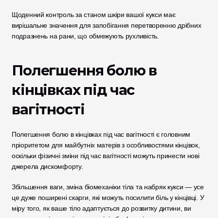
Щоденний контроль за станом шкіри вашої кукси має 
вирішальне значення для запобігання перетворенню дрібних 
подразнень на рани, що обмежують рухливість.
Полегшення болю в 
кінцівках під час 
вагітності
Полегшення болю в кінцівках під час вагітності є головним 
пріоритетом для майбутніх матерів з особливостями кінцівок, 
оскільки фізичні зміни під час вагітності можуть принести нові 
джерела дискомфорту. 
Збільшення ваги, зміна біомеханіки тіла та набряк кукси — усе 
це дуже поширені скарги, які можуть посилити біль у кінцівці. У 
міру того, як ваше тіло адаптується до розвитку дитини, ви 