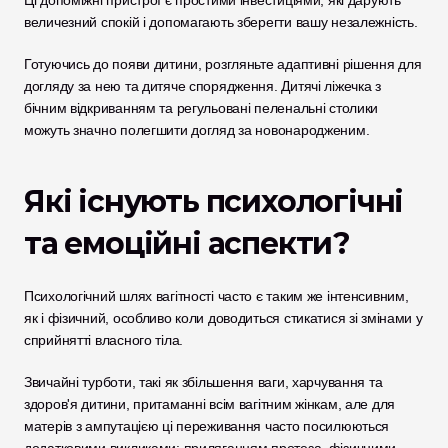
величезний спокій і допомагають зберегти вашу незалежність.
Готуючись до появи дитини, розгляньте адаптивні рішення для 
догляду за нею та дитяче спорядження. Дитячі ліжечка з 
бічним відкриванням та регульовані пеленальні столики 
можуть значно полегшити догляд за новонародженим.
Які існують психологічні 
та емоційні аспекти?
Психологічний шлях вагітності часто є таким же інтенсивним, 
як і фізичний, особливо коли доводиться стикатися зі змінами у 
сприйнятті власного тіла. 
Звичайні турботи, такі як збільшення ваги, харчування та 
здоров'я дитини, притаманні всім вагітним жінкам, але для 
матерів з ампутацією ці переживання часто посилюються 
додатковими викликами: приляганням протеза, фізичними 