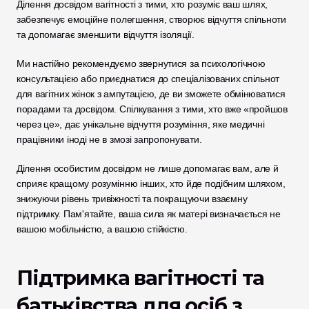
Ділення досвідом вагітності з тими, хто розуміє ваш шлях, 
забезпечує емоційне полегшення, створює відчуття спільноти 
та допомагає зменшити відчуття ізоляції.
Ми настійно рекомендуємо звернутися за психологічною 
консультацією або приєднатися до спеціалізованих спільнот 
для вагітних жінок з ампутацією, де ви зможете обмінюватися 
порадами та досвідом. Спілкування з тими, хто вже «пройшов 
через це», дає унікальне відчуття розуміння, яке медичні 
працівники іноді не в змозі запропонувати. 
Ділення особистим досвідом не лише допомагає вам, але й 
сприяє кращому розумінню інших, хто йде подібним шляхом, 
знижуючи рівень тривіжності та покращуючи взаємну 
підтримку. Пам'ятайте, ваша сила як матері визначається не 
вашою мобільністю, а вашою стійкістю.
Підтримка вагітності та 
батьківства для осіб з 