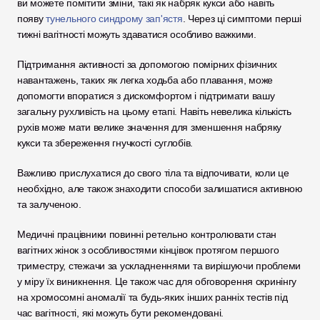
ви можете помітити зміни, такі як набряк кукси або навіть 
появу 
тунельного синдрому зап'ястя
. Через ці симптоми перші 
тижні вагітності можуть здаватися особливо важкими.
Підтримання активності за допомогою помірних фізичних 
навантажень, таких як легка ходьба або плавання, може 
допомогти впоратися з дискомфортом і підтримати вашу 
загальну рухливість на цьому етапі. Навіть невелика кількість 
рухів може мати велике значення для зменшення набряку 
кукси та збереження гнучкості суглобів. 
Важливо прислухатися до свого тіла та відпочивати, коли це 
необхідно, але також знаходити способи залишатися активною 
та залученою.
Медичні працівники повинні ретельно контролювати стан 
вагітних жінок з особливостями кінцівок протягом першого 
триместру, стежачи за ускладненнями та вирішуючи проблеми 
у міру їх виникнення. Це також час для обговорення скринінгу 
на хромосомні аномалії та будь-яких інших ранніх тестів під 
час вагітності, які можуть бути рекомендовані. 