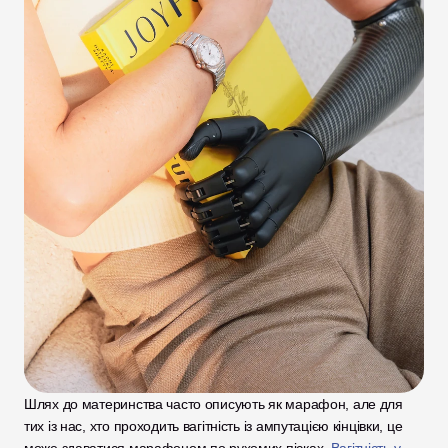
Шлях до материнства часто описують як марафон, але для 
тих із нас, хто проходить вагітність із ампутацією кінцівки, це 