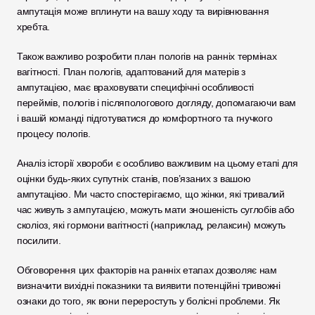
ампутація може вплинути на вашу ходу та вирівнювання 
хребта.
Також важливо розробити план пологів на ранніх термінах 
вагітності. План пологів, адаптований для матерів з 
ампутацією, має враховувати специфічні особливості 
переймів, пологів і післяпологового догляду, допомагаючи вам 
і вашій команді підготуватися до комфортного та гнучкого 
процесу пологів.
Аналіз історії хвороби є особливо важливим на цьому етапі для 
оцінки будь-яких супутніх станів, пов’язаних з вашою 
ампутацією. Ми часто спостерігаємо, що жінки, які тривалий 
час живуть з ампутацією, можуть мати зношеність суглобів або 
сколіоз, які гормони вагітності (наприклад, релаксин) можуть 
посилити. 
Обговорення цих факторів на ранніх етапах дозволяє нам 
визначити вихідні показники та виявити потенційні тривожні 
ознаки до того, як вони переростуть у болісні проблеми. Як 