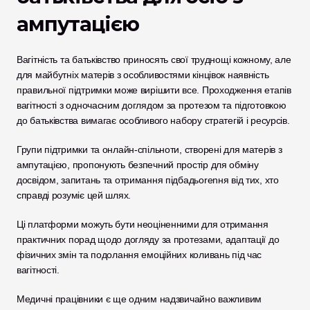
ампутацією
Вагітність та батьківство приносять свої труднощі кожному, але 
для майбутніх матерів з особливостями кінцівок наявність 
правильної підтримки може вирішити все. Проходження етапів 
вагітності з одночасним доглядом за протезом та підготовкою 
до батьківства вимагає особливого набору стратегій і ресурсів.
Групи підтримки та онлайн-спільноти, створені для матерів з 
ампутацією, пропонують безпечний простір для обміну 
досвідом, запитань та отримання підбадьorenня від тих, хто 
справді розуміє цей шлях. 
Ці платформи можуть бути неоціненними для отримання 
практичних порад щодо догляду за протезами, адаптації до 
фізичних змін та подолання емоційних коливань під час 
вагітності.
Медичні працівники є ще одним надзвичайно важливим 