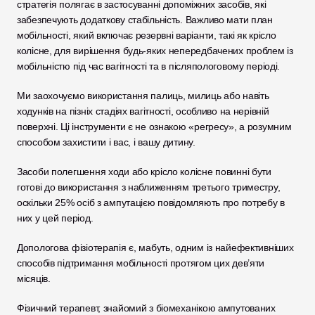
стратегія полягає в застосуванні допоміжних засобів, які 
забезпечують додаткову стабільність. Важливо мати план 
мобільності, який включає резервні варіанти, такі як крісло 
колісне, для вирішення будь-яких непередбачених проблем із 
мобільністю під час вагітності та в післяпологовому періоді. 
Ми заохочуємо використання палиць, милиць або навіть 
ходунків на пізніх стадіях вагітності, особливо на нерівній 
поверхні. Ці інструменти є не ознакою «регресу», а розумним 
способом захистити і вас, і вашу дитину. 
Засоби полегшення ходи або крісло колісне повинні бути 
готові до використання з наближенням третього триместру, 
оскільки 25% осіб з ампутацією повідомляють про потребу в 
них у цей період.
Допологова фізіотерапія є, мабуть, одним із найефективніших 
способів підтримання мобільності протягом цих дев’яти 
місяців.
Фізичний терапевт, знайомий з біомеханікою ампутованих 