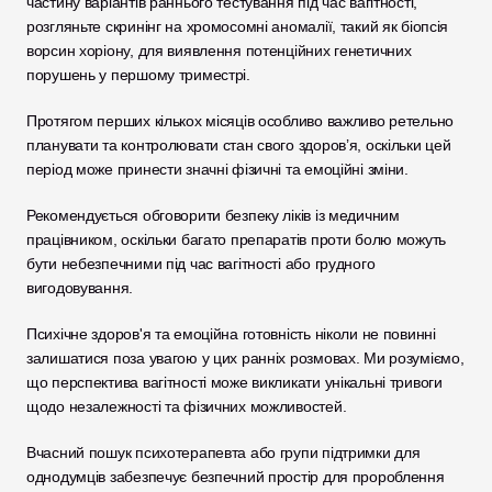
частину варіантів раннього тестування під час вагітності, 
розгляньте скринінг на хромосомні аномалії, такий як біопсія 
ворсин хоріону, для виявлення потенційних генетичних 
порушень у першому триместрі. 
Протягом перших кількох місяців особливо важливо ретельно 
планувати та контролювати стан свого здоров’я, оскільки цей 
період може принести значні фізичні та емоційні зміни.
Рекомендується обговорити безпеку ліків із медичним 
працівником, оскільки багато препаратів проти болю можуть 
бути небезпечними під час вагітності або грудного 
вигодовування.
Психічне здоров'я та емоційна готовність ніколи не повинні 
залишатися поза увагою у цих ранніх розмовах. Ми розуміємо, 
що перспектива вагітності може викликати унікальні тривоги 
щодо незалежності та фізичних можливостей.
Вчасний пошук психотерапевта або групи підтримки для 
однодумців забезпечує безпечний простір для пророблення 