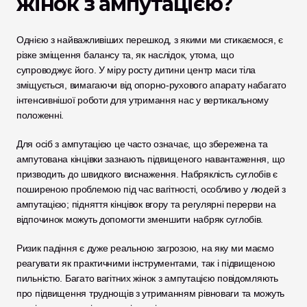
жінок з ампутацією?
Однією з найважливіших перешкод, з якими ми стикаємося, є 
різке зміщення балансу та, як наслідок, утома, що 
супроводжує його. У міру росту дитини центр маси тіла 
зміщується, вимагаючи від опорно-рухового апарату набагато 
інтенсивнішої роботи для утримання нас у вертикальному 
положенні. 
Для осіб з ампутацією це часто означає, що збережена та 
ампутована кінцівки зазнають підвищеного навантаження, що 
призводить до швидкого виснаження. Набряклість суглобів є 
поширеною проблемою під час вагітності, особливо у людей з 
ампутацією; підняття кінцівок вгору та регулярні перерви на 
відпочинок можуть допомогти зменшити набряк суглобів.
Ризик падіння є дуже реальною загрозою, на яку ми маємо 
реагувати як практичними інструментами, так і підвищеною 
пильністю. Багато вагітних жінок з ампутацією повідомляють 
про підвищення труднощів з утриманням рівноваги та можуть 