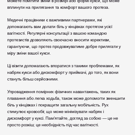
можете помітити зміни в розмірі або формі кукси, що може 
вплинути на прилягання та комфорт вашого протеза.
Медичні працівники є важливими партнерами, які 
допомагають вам долати біль у кінцівках протягом усієї 
вагітності. Регулярні консультації з вашою командою 
протезистів дозволяють своєчасно вносити корективи, 
гарантуючи, що протез продовжуватиме добре прилягати у 
міру зміни вашої кукси. 
Ці візити допомагають впоратися з такими проблемами, як 
набряк кукси або дискомфорт у приймачі, до того, як вони 
стануть більш серйозними.
Упровадження помірних фізичних навантажень, таких як 
плавання або легка ходьба, також може допомогти зменшити 
біль у кінцівках і покращити загальну мобільність. Рух 
стимулює кровообіг, що може мінімізувати набряк і 
дискомфорт у куксі. Пам'ятайте, догляд за собою — це не 
просто розкіш; це необхідність під час вагітності. 