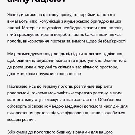
Якщо дивитися на фінішну пряму, то перейми та пологи 
вимагають чіткої комунікації з акушерською бригадою вашої 
лікарні. Матері з ампутацією необхідно скласти план пологів, 
який враховує конкретні потреби, такі як бажані пози під час 
пологів, використання протеза та вимоги щодо безбар'єрності. 
Ми рекомендуємо заздалегідь відвідати пологове відділення, 
щоб оцінити планування кімнати та її доступність. Знання того, 
де розташовані поручні та скільки у вас вільного простору, 
допоможе вам почуватися впевненіше.
Наближаючись до терміну пологів, розгляньте варіанти 
родопомочі, зокрема можливість кесаревого розтину, з яким 
матері з ампутацією можуть стикатися частіше. Обов'язково 
обговоріть зі своєю командою медичної допомоги наслідки для 
використання протеза під час відновлення, якщо знадобиться 
кесарів розтин. 
Збір сумки до пологового будинку з речами для вашого 