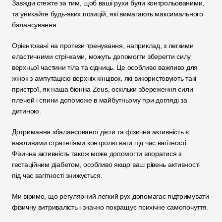
Завжди стежте за тим, щоб ваші рухи були контрольованими, 
та уникайте будь-яких позицій, які вимагають максимального 
балансування.
Орієнтовані на протези тренування, наприклад, з легкими 
еластичними стрічками, можуть допомогти зберегти силу 
верхньої частини тіла та сідниць. Це особливо важливо для 
жінок з ампутацією верхніх кінцівок, які використовують такі 
пристрої, як наша біоніка Zeus, оскільки збереження сили 
плечей і спини допоможе в майбутньому при догляді за 
дитиною. 
Дотримання збалансованої дієти та фізична активність є 
важливими стратегіями контролю ваги під час вагітності. 
Фізична активність також може допомогти впоратися з 
гестаційним діабетом, особливо якщо ваш рівень активності 
під час вагітності знижується. 
Ми віримо, що регулярний легкий рух допомагає підтримувати 
фізичну витривалість і значно покращує психічне самопочуття.