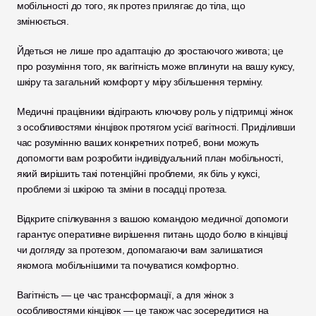
мобільності до того, як протез прилягає до тіла, що 
змінюється. 
Йдеться не лише про адаптацію до зростаючого живота; це 
про розуміння того, як вагітність може вплинути на вашу куксу, 
шкіру та загальний комфорт у міру збільшення терміну.
Медичні працівники відіграють ключову роль у підтримці жінок 
з особливостями кінцівок протягом усієї вагітності. Приділивши 
час розумінню ваших конкретних потреб, вони можуть 
допомогти вам розробити індивідуальний план мобільності, 
який вирішить такі потенційні проблеми, як біль у куксі, 
проблеми зі шкірою та зміни в посадці протеза. 
Відкрите спілкування з вашою командою медичної допомоги 
гарантує оперативне вирішення питань щодо болю в кінцівці 
чи догляду за протезом, допомагаючи вам залишатися 
якомога мобільнішими та почуватися комфортно.
Вагітність — це час трансформації, а для жінок з 
особливостями кінцівок — це також час зосередитися на 