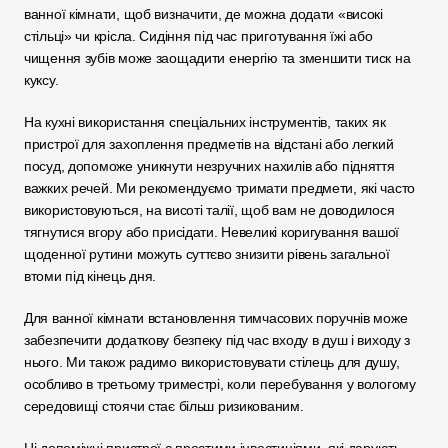
ванної кімнати, щоб визначити, де можна додати «високі 
стільці» чи крісла. Сидіння під час приготування їжі або 
чищення зубів може заощадити енергію та зменшити тиск на 
куксу.
На кухні використання спеціальних інструментів, таких як 
пристрої для захоплення предметів на відстані або легкий 
посуд, допоможе уникнути незручних нахилів або підняття 
важких речей. Ми рекомендуємо тримати предмети, які часто 
використовуються, на висоті талії, щоб вам не доводилося 
тягнутися вгору або присідати. Невеликі коригування вашої 
щоденної рутини можуть суттєво знизити рівень загальної 
втоми під кінець дня.
Для ванної кімнати встановлення тимчасових поручнів може 
забезпечити додаткову безпеку під час входу в душ і виходу з 
нього. Ми також радимо використовувати стілець для душу, 
особливо в третьому триместрі, коли перебування у вологому 
середовищі стоячи стає більш ризикованим. 
Ці допоміжні пристрої є простими інвестиціями, які дарують 