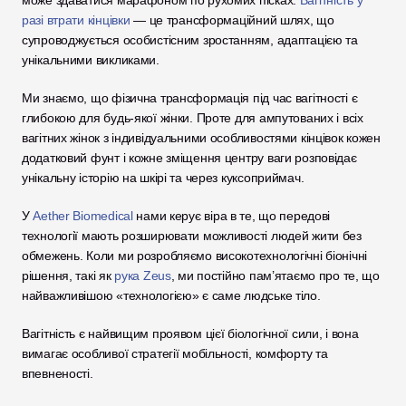
може здаватися марафоном по рухомих пісках. 
Вагітність у 
разі втрати кінцівки
 — це трансформаційний шлях, що 
супроводжується особистісним зростанням, адаптацією та 
унікальними викликами. 
Ми знаємо, що фізична трансформація під час вагітності є 
глибокою для будь-якої жінки. Проте для ампутованих і всіх 
вагітних жінок з індивідуальними особливостями кінцівок кожен 
додатковий фунт і кожне зміщення центру ваги розповідає 
унікальну історію на шкірі та через куксоприймач.
У 
Aether Biomedical
 нами керує віра в те, що передові 
технології мають розширювати можливості людей жити без 
обмежень. Коли ми розробляємо високотехнологічні біонічні 
рішення, такі як 
рука Zeus
, ми постійно пам’ятаємо про те, що 
найважливішою «технологією» є саме людське тіло. 
Вагітність є найвищим проявом цієї біологічної сили, і вона 
вимагає особливої стратегії мобільності, комфорту та 
впевненості.