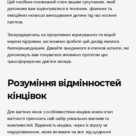
Цей посібник покликаний стати вашим супутником, який 
допоможе вам зорієнтуватися в технічних, фізичних та 
емоційних нюансах виношування дитини під час носіння 
протеза. 
Зосереджуючись на проактивних коригуваннях та міцній 
мережі підтримки, ми можемо зробити цей досвід якомога 
безперешкоднішим. Давайте зануримося в ключові аспекти, які 
допоможуть вам почуватися впевнено протягом цих 
трансформуючих дев’яти місяців.
Розуміння відмінностей 
кінцівок
Для вагітних жінок з особливостями кінцівок кожен етап 
вагітності приносить свій набір унікальних викликів та 
можливостей. Відмінність кінцівок, через їх втрату чи 
недорозвинення, може впливати на все: від щоденної 