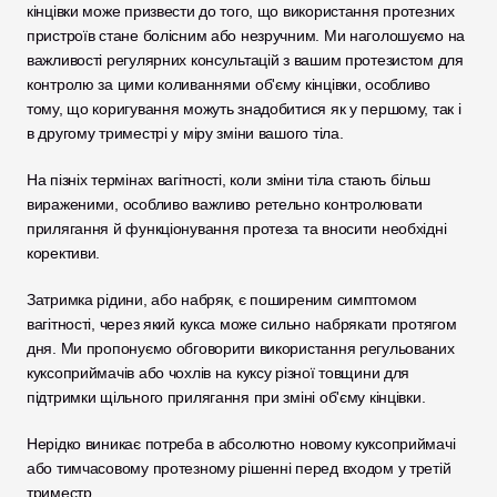
кінцівки може призвести до того, що використання протезних 
пристроїв стане болісним або незручним. Ми наголошуємо на 
важливості регулярних консультацій з вашим протезистом для 
контролю за цими коливаннями об'єму кінцівки, особливо 
тому, що коригування можуть знадобитися як у першому, так і 
в другому триместрі у міру зміни вашого тіла. 
На пізніх термінах вагітності, коли зміни тіла стають більш 
вираженими, особливо важливо ретельно контролювати 
прилягання й функціонування протеза та вносити необхідні 
корективи.
Затримка рідини, або набряк, є поширеним симптомом 
вагітності, через який кукса може сильно набрякати протягом 
дня. Ми пропонуємо обговорити використання регульованих 
куксоприймачів або чохлів на куксу різної товщини для 
підтримки щільного прилягання при зміні об'єму кінцівки. 
Нерідко виникає потреба в абсолютно новому куксоприймачі 
або тимчасовому протезному рішенні перед входом у третій 
триместр.