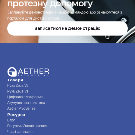
протезну допомогу
Заплануйте демонстрацію з нашою командою або ознайомтеся з 
порталом для дистриб’юторів
Записатися на демонстрацію
Товари
Рука Zeus V2
Рука Zeus V1
Цифрова платформа
Акумуляторна система
Aether MyoSense
Ресурси
Блог
Ресурси / Завантаження
Часті запитання