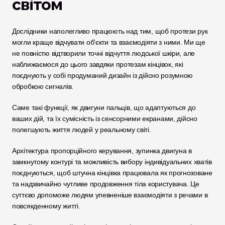
світом
Дослідники наполегливо працюють над тим, щоб протези рук 
могли краще відчувати об'єкти та взаємодіяти з ними. Ми ще 
не повністю відтворили точні відчуття людської шкіри, але 
наближаємося до цього завдяки протезам кінцівок, які 
поєднують у собі продуманий дизайн із дійсно розумною 
обробкою сигналів.
Саме такі функції, як двигуни пальців, що адаптуються до 
ваших дій, та їх сумісність із сенсорними екранами, дійсно 
полегшують життя людей у реальному світі. 
Архітектура пропорційного керування, зупинка двигуна в 
замкнутому контурі та можливість вибору індивідуальних хватів 
поєднуються, щоб штучна кінцівка працювала як прогнозоване 
та надзвичайно чутливе продовження тіла користувача. Це 
суттєво допоможе людям упевненіше взаємодіяти з речами в 
повсякденному житті.