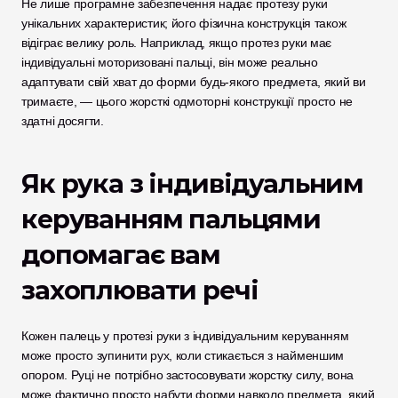
Не лише програмне забезпечення надає протезу руки 
унікальних характеристик; його фізична конструкція також 
відіграє велику роль. Наприклад, якщо протез руки має 
індивідуальні моторизовані пальці, він може реально 
адаптувати свій хват до форми будь-якого предмета, який ви 
тримаєте, — цього жорсткі одмоторні конструкції просто не 
здатні досягти.
Як рука з індивідуальним 
керуванням пальцями 
допомагає вам 
захоплювати речі
Кожен палець у протезі руки з індивідуальним керуванням 
може просто зупинити рух, коли стикається з найменшим 
опором. Руці не потрібно застосовувати жорстку силу, вона 
може фактично просто набути форми навколо предмета, який 