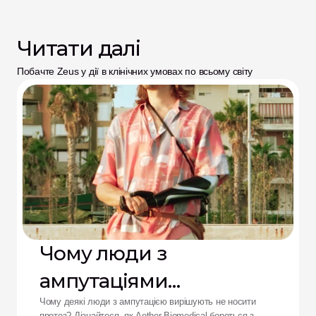
Читати далі
Побачте Zeus у дії в клінічних умовах по всьому світу
Чому люди з
ампутаціями
відмовляються від
Чому деякі люди з ампутацією вирішують не носити
протез? Дізнайтеся, як Aether Biomedical бореться з