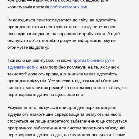
контролю — навичку, яка є особливо складною для 
користувачів протезів 
роботизованих рук
. 
Їм доводиться пристосовуватися до світу, де відсутність 
природного тактильного зворотного зв'язку перетворює 
повсякденні завдання на справжнє випробування. А щоб 
опанувати об'єкт, потрібно розуміти інформацію, яку ви 
отримуєте від дотику. 
Тож коли ми запитуємо, чи може 
протез біонічної руки 
відчувати дотик
, нам потрібно поглянути на те, як сучасні 
технології долають прірву, що виникла через відсутність 
природних відчуттів. Усе залежить від взаємодії м'язових 
сигналів, механічних реакцій та систем зворотного зв'язку, які 
перетворюють дотик на щось реальне.
Розуміння того, як сучасні пристрої для верхніх кінцівок 
відчувають навколишнє середовище та реагують на нього, 
стосується не лише апаратного забезпечення; це стосується 
програмного забезпечення та систем зворотного зв'язку, які 
перетворюють дотик на дію, на яку можна реагувати. І саме 