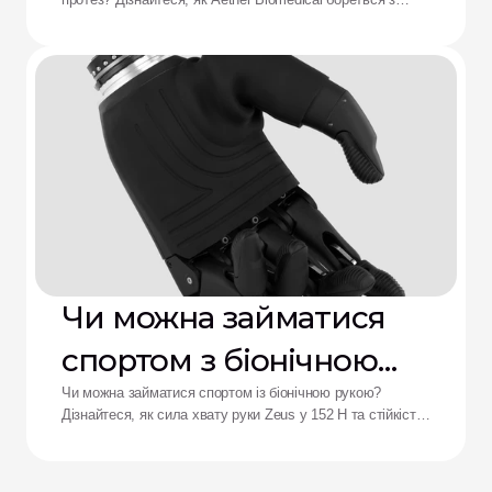
протезів: рішення від
болем у гільзі, розряджанням батареї та втомою від
складного керування.
Aether
Чи можна займатися
спортом з біонічною
рукою?
Чи можна займатися спортом із біонічною рукою?
Дізнайтеся, як сила хвату руки Zeus у 152 Н та стійкість
до ударів переосмислюють результати для адаптивних
спортсменів.