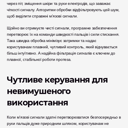
через піт, зміщення шкіри та рухи електродів, що заважає 
чіткості сигналу. Алгоритми обробки відфільтровують цей шум, 
щоб виділити справжні м'язові сигнали.
Щойно ви отримуєте чисті сигнали, програмне забезпечення 
перетворює їх на команди швидкості пальців і сили стискання. 
Така швидка обробка мінімізує затримки та надає 
користувачам плавний, чутливий контроль, який відчувається 
більш інтуїтивно. А надійна фільтрація сигналів є ключем до 
плавної, стабільної роботи протеза.
Чутливе керування для 
невимушеного 
використання
Коли м'язові сигнали здатні перетворюватися безпосередньо в 
рухи пальців дуже природним шляхом, користувачам не 