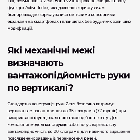
Так, безумовно. У Zeus Hand V2 інтегровано спеціалізовану 
функцію Active Index, яка дозволяє користувачам 
безперешкодно користуватися ємнісними сенсорними 
екранами на смартфонах і планшетах без будь-яких зовнішніх 
модифікацій. 
Які механічні межі 
визначають 
вантажопідйомність руки 
по вертикалі?
Стандартна конструкція руки Zeus безпечно витримує 
вертикальне навантаження до 35 кілограмів (77 фунтів) при 
використанні функціонального гакоподібного хвату. Для 
компактної моделі конструкція забезпечує вертикальну 
вантажопідйомність до 20 кілограмів для надійного вирішення 
повсякденних завдань із перенесення речей. 