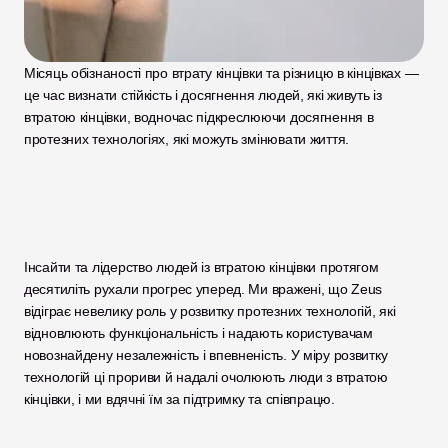
Місяць обізнаності про втрату кінцівки та різницю в кінцівках — 
це час визнати стійкість і досягнення людей, які живуть із 
втратою кінцівки, водночас підкреслюючи досягнення в 
протезних технологіях, які можуть змінювати життя.
Інсайти та лідерство людей із втратою кінцівки протягом 
десятиліть рухали прогрес уперед. Ми вражені, що Zeus 
відіграє невелику роль у розвитку протезних технологій, які 
відновлюють функціональність і надають користувачам 
новознайдену незалежність і впевненість. У міру розвитку 
технологій ці прориви й надалі очолюють люди з втратою 
кінцівки, і ми вдячні їм за підтримку та співпрацю.