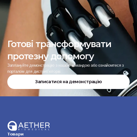
Готові трансформувати 
протезну допомогу
Заплануйте демонстрацію з нашою командою або ознайомтеся з 
порталом для дистриб’юторів
Записатися на демонстрацію
Товари