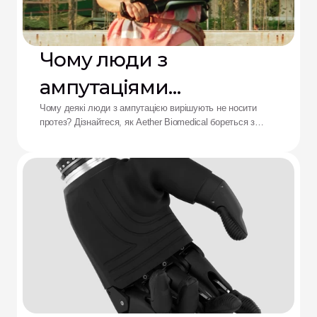
Чому люди з
ампутаціями
відмовляються від
Чому деякі люди з ампутацією вирішують не носити
протез? Дізнайтеся, як Aether Biomedical бореться з
протезів: рішення від
болем у гільзі, розряджанням батареї та втомою від
складного керування.
Aether