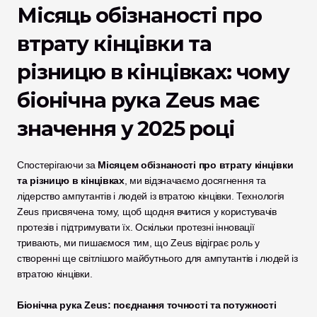
Місяць обізнаності про 
втрату кінцівки та 
різницю в кінцівках: чому 
біонічна рука Zeus має 
значення у 2025 році
Спостерігаючи за 
Місяцем обізнаності про втрату кінцівки 
та різницю в кінцівках
, ми відзначаємо досягнення та 
лідерство ампутантів і людей із втратою кінцівки. Технологія 
Zeus присвячена тому, щоб щодня вчитися у користувачів 
протезів і підтримувати їх. Оскільки протезні інновації 
тривають, ми пишаємося тим, що Zeus відіграє роль у 
створенні ще світлішого майбутнього для ампутантів і людей із 
втратою кінцівки.
Біонічна рука Zeus: поєднання точності та потужності