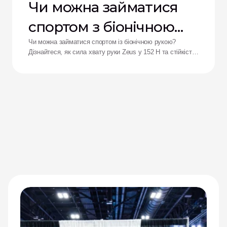
Чи можна займатися
спортом з біонічною
рукою?
Чи можна займатися спортом із біонічною рукою?
Дізнайтеся, як сила хвату руки Zeus у 152 Н та стійкість
до ударів переосмислюють результати для адаптивних
спортсменів.