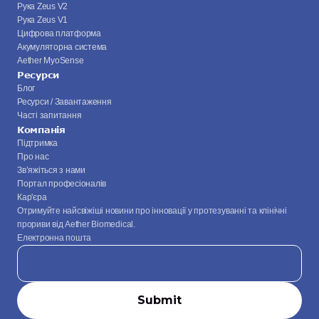
Рука Zeus V2
Рука Zeus V1
Цифрова платформа
Акумуляторна система
Aether MyoSense
Ресурси
Блог
Ресурси / Завантаження
Часті запитання
Компанія
Підтримка
Про нас
Зв’яжіться з нами
Портал професіоналів
Кар'єра
Отримуйте найсвіжіші новини про інновації у протезуванні та клінічні 
прориви від Aether Biomedical.
Електронна пошта