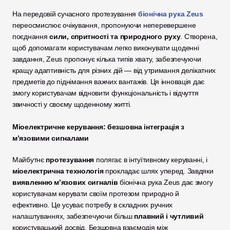
На передовій сучасного протезування 
біонічна рука Zeus
переосмислює очікування, пропонуючи неперевершене 
поєднання 
сили, спритності та природного руху
. Створена, 
щоб допомагати користувачам легко виконувати щоденні 
завдання, Zeus пропонує кілька типів хвату, забезпечуючи 
кращу адаптивність для різних дій — від утримання делікатних 
предметів до піднімання важчих вантажів. Ця інновація дає 
змогу користувачам відновити функціональність і відчуття 
звичності у своєму щоденному житті.
Міоелектричне керування: безшовна інтеграція з 
м’язовими сигналами
Майбутнє 
протезування
 полягає в інтуїтивному керуванні, і 
міоелектрична технологія
 прокладає шлях уперед. Завдяки 
виявленню м’язових сигналів
 біонічна рука Zeus дає змогу 
користувачам керувати своїм протезом природно й 
ефективно. Це усуває потребу в складних ручних 
налаштуваннях, забезпечуючи більш 
плавний і чутливий
користувацький досвід. Безшовна взаємодія між 