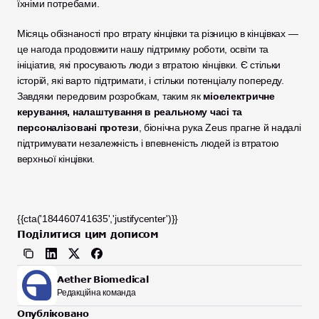
їхніми потребами.
Місяць обізнаності про втрату кінцівки та різницю в кінцівках — 
це нагода продовжити нашу підтримку роботи, освіти та 
ініціатив, які просувають люди з втратою кінцівки. Є стільки 
історій, які варто підтримати, і стільки потенціалу попереду. 
Завдяки передовим розробкам, таким як 
міоелектричне 
керування, налаштування в реальному часі та 
персоналізовані протези
, біонічна рука Zeus прагне й надалі 
підтримувати незалежність і впевненість людей із втратою 
верхньої кінцівки.
{{cta('184460741635','justifycenter')}}
Поділитися цим дописом
Aether Biomedical
Редакційна команда
Опубліковано