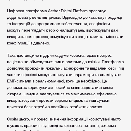
Цифрова платформа Aether Digital Platform пропонує 
додатковий рівень підтримки. Відповідно до каталогу продукції 
та інструкцій до програмного забезпечення, спеціалісти 
можуть переглядати історію налаштувань, відстежувати дані 
використання протеза, комунікувати з пацієнтами та змінювати 
конфігурації віддалено.
Така дистанційна підтримка дуже корисна, адже прогрес 
пацієнта не обмежується лише візитами до клініки. Платформа 
дозволяє проводити локальні, асинхронні та віддалені сесії, під 
час яких фахівці можуть коригувати параметри та аналізувати 
ЕМГ-сигнали в реальному часі, коли це необхідно. Це 
допомагає користувачам постійно співпрацювати зі своїм 
лікарем, швидше адаптуватися та максимально ефективно 
використовувати протези верхніх кінцівок та інші сучасні 
пристрої без потреби в постійних особистих візитах.
Окрім цього, у процесі вивчення інформації користувачі часто 
шукають практичні відповіді на фінансові питання, зокрема 