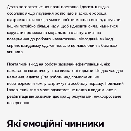
Дехто повертається до праці поетапно і досить швидко, 
особливо якщо лікування розпочато вчасно, є хороша 
підтримка оточення, а умови роботи можна легко адаптувати. 
Іншим потрібно більше часу, щоб відновити сили, навчитися 
керувати протезом та морально налаштуватися на 
повернення до робочих навантажень. Молодший вік іноді 
сприяє швидшому одужанню, але це лише один із багатьох 
чинників.
Поетапний вихід на роботу зазвичай ефективніший, ніж 
намагання вкластися у чітко визначені терміни. Це дає час для 
навчання, адаптації та роботи над помилками, не 
перетворюючи кожну затримку на особисту поразку. Повільний 
і впевнений темп може здаватися не надто швидким, але в 
реабілітації він зазвичай дає кращі результати, ніж форсоване 
повернення.
Які емоційні чинники 