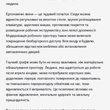
людини.
Ергономічні зміни — це чудовий початок. Сюди можна 
віднести регульовані за висотою столи, зручне розташування 
клавіатури, адаптивні мишки, протиковзкі покриття та 
розміщення робочих інструментів у зоні легкої досяжності. 
Модернізація робочого простору також може включати 
покращення безбар'єрного доступу біля входу в будівлю, 
збільшення відстані між меблями або встановлення 
автоматичних дверей.
Гнучкий графік може бути не менш важливим, ніж матеріальне 
облаштування простору. Людина, яка адаптується до роботи 
після втрати кінцівки, може потребувати коротших змін, 
додаткових перерв, поетапного повернення до навантажень 
чи тимчасового перерозподілу обов'язків на час, поки 
відновлюється її витривалість. Це позитивно впливає на 
фізичне відновлення, ментальне здоров'я та загальну 
працездатність.