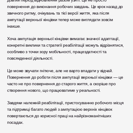
довгий період відновлення разом узяті. Це не просто 
повернення до виконання робочих завдань. Це крок назад до 
звичного ритму, очікувань та тієї версії життя, яка після 
ампутації верхньої кінцівки тепер може виглядати зовсім 
інакше.
Хоча ампутація верхньої кінцівки вимагає значної адаптації, 
конкретні виклики та стратегії реабілітації можуть відрізнятися, 
особливо з точки зору мобільності, працездатності та 
повсякденної діяльності.
Це може звучати гнітюче, але не варто впадати у відчай. 
Повернення до роботи після ампутації верхньої кінцівки — це 
часто не про повернення до старого життя, а скоріше про 
створення нового, що працюватиме у реальності.
Завдяки належній реабілітації, пристосуванню робочого місця 
та підтримці багато людей з ампутацією верхніх кінцівок 
повертаються до корисної праці на найрізноманітніших 
посадах.