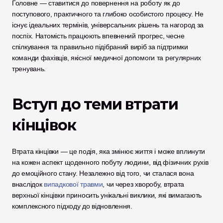
Головне — ставитися до повернення на роботу як до 
поступового, практичного та глибоко особистого процесу. Не 
існує ідеальних термінів, універсальних рішень та нагород за 
поспіх. Натомість працюють впевнений прогрес, чесне 
спілкування та правильно підібраний виріб за підтримки 
команди фахівців, якісної медичної допомоги та регулярних 
тренувань.
Вступ до теми втрати 
кінцівок
Втрата кінцівки — це подія, яка змінює життя і може вплинути 
на кожен аспект щоденного побуту людини, від фізичних рухів 
до емоційного стану. Незалежно від того, чи сталася вона 
внаслідок 
випадкової травми
, чи через хворобу, втрата 
верхньої кінцівки приносить унікальні виклики, які вимагають 
комплексного підходу до відновлення.