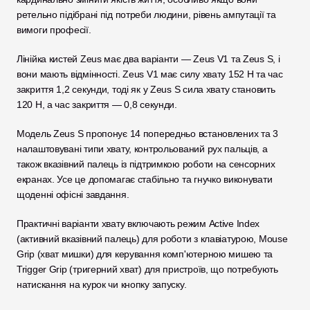
ретельно підібрані під потреби людини, рівень ампутації та 
вимоги професії.
Лінійка кистей Zeus має два варіанти — Zeus V1 та Zeus S, і 
вони мають відмінності. Zeus V1 має силу хвату 152 Н та час 
закриття 1,2 секунди, тоді як у Zeus S сила хвату становить 
120 Н, а час закриття — 0,8 секунди.
Модель Zeus S пропонує 14 попередньо встановлених та 3 
налаштовувані типи хвату, контрольований рух пальців, а 
також вказівний палець із підтримкою роботи на сенсорних 
екранах. Усе це допомагає стабільно та гнучко виконувати 
щоденні офісні завдання.
Практичні варіанти хвату включають режим Active Index 
(активний вказівний палець) для роботи з клавіатурою, Mouse 
Grip (хват мишки) для керування комп'ютерною мишею та 
Trigger Grip (тригерний хват) для пристроїв, що потребують 
натискання на курок чи кнопку запуску.