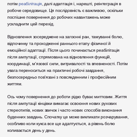
потім 
реабілітація
, далі адаптація і, нарешті, реінтеграція в 
робоче середовище. Ця послідовність є важливою, оскільки 
поспішне повернення до робочих навантажень може 
ускладнити цей перехід.
Відновлення зосереджене на загоєнні ран, тамуванні болю, 
відпочинку та проходженні раннього етапу фізичної й 
емоційної адаптації. Після цього починається реабілітація 
після ампутації, спрямована на відновлення функцій, 
координації, м'язової сили, витривалості та впевненості. Потім 
увага переноситься на практичні робочі завдання, 
безпосередньо пов'язані з повсякденним і професійним 
життям.
Ось чому повернення до роботи рідко буває миттєвим. Життя 
після ампутації кінцівки вимагає освоєння нових рухових 
стереотипів, нових звичок і часто нових способів виконання 
буденних завдань. Спочатку це може викликати розчарування, 
особливо коли кукса все ще адаптується, а рівень болю 
коливається день у день.