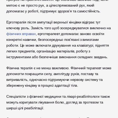
метою є не просто рух, а цілеспрямований рух, який 
допомагає у роботі, підтримує здоров’я та самостійність.
Ерготерапія після ампутації верхньої кінцівки відіграє тут 
ключову роль. Замість того щоб зосереджуватися виключно на 
фізичних вправах
, ерготерапевт допомагає заново освоїти 
конкретні навички, безпосередньо пов'язані з вимогами 
роботи. Це може включати друкування на клавіатурі, підняття 
легких предметів, організацію матеріалів, роботу з 
інструментами або безпечніше виконання складних завдань.
Фізична терапія є не менш важливою. Фізичний терапевт може 
допомогти покращити силу, амплітуду рухів, поставу та 
витривалість, одночасно підтримуючи нервову систему та 
збережену кінцівку в процесі адаптації тіла.
Спеціалісти з фізичної медицини та лікарі-реабілітологи також 
можуть коригувати лікування болю, догляд за протезом та 
ширші цілі реабілітації.