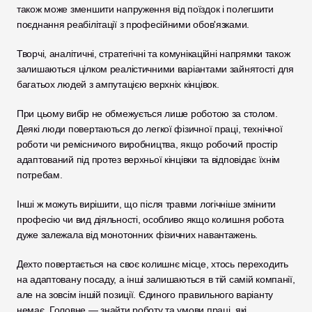
також може зменшити напруження від поїздок і полегшити 
поєднання реабілітації з професійними обов'язками.
Творчі, аналітичні, стратегічні та комунікаційні напрямки також 
залишаються цілком реалістичними варіантами зайнятості для 
багатьох людей з ампутацією верхніх кінцівок.
При цьому вибір не обмежується лише роботою за столом. 
Деякі люди повертаються до легкої фізичної праці, технічної 
роботи чи ремісничого виробництва, якщо робочий простір 
адаптований під протез верхньої кінцівки та відповідає їхнім 
потребам.
Інші ж можуть вирішити, що після травми логічніше змінити 
професію чи вид діяльності, особливо якщо колишня робота 
дуже залежала від монотонних фізичних навантажень.
Дехто повертається на своє колишнє місце, хтось переходить 
на адаптовану посаду, а інші залишаються в тій самій компанії, 
але на зовсім іншій позиції. Єдиного правильного варіанту 
немає. Головне — знайти роботу та умови праці, які 