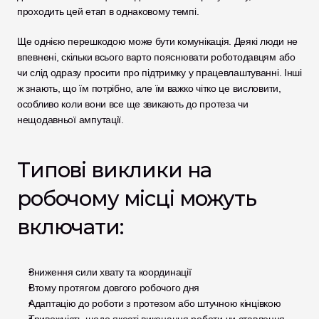
проходить цей етап в однаковому темпі.
Ще однією перешкодою може бути комунікація. Деякі люди не 
впевнені, скільки всього варто пояснювати роботодавцям або 
чи слід одразу просити про підтримку у працевлаштуванні. Інші 
ж знають, що їм потрібно, але їм важко чітко це висловити, 
особливо коли вони все ще звикають до протеза чи 
нещодавньої ампутації.
Типові виклики на 
робочому місці можуть 
включати:
Зниження сили хвату та координації
Втому протягом довгого робочого дня
Адаптацію до роботи з протезом або штучною кінцівкою