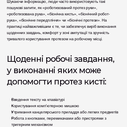
Шукаючи інформацію, люди часто використовують такі 
пошукові запити, як «роботизований протез руки», 
«роботизована рука», «біонічна кисть», «біонічний робот-
рука», «біонічне передпліччя» чи «біонічні протези». На 
практиці найважливішим є те, чи забезпечує виріб виконання 
щоденних завдань, комфорт у зоні ампутації та зручність 
тривалого користування протезом на робочому місці.
Щоденні робочі завдання, 
у виконанні яких може 
допомогти протез кисті:
Введення тексту на клавіатурі
Користування комп'ютерною мишкою
Утримання канцелярського приладдя або легких предметів
Робота з кнопками, перемикачами або пристроями з 
тригерним механізмом