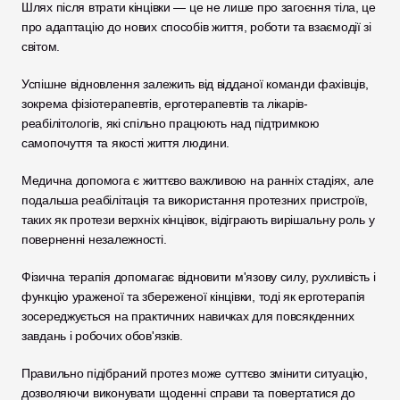
Шлях після втрати кінцівки — це не лише про загоєння тіла, це 
про адаптацію до нових способів життя, роботи та взаємодії зі 
світом.
Успішне відновлення залежить від відданої команди фахівців, 
зокрема фізіотерапевтів, ерготерапевтів та лікарів-
реабілітологів, які спільно працюють над підтримкою 
самопочуття та якості життя людини.
Медична допомога є життєво важливою на ранніх стадіях, але 
подальша реабілітація та використання протезних пристроїв, 
таких як протези верхніх кінцівок, відіграють вирішальну роль у 
поверненні незалежності.
Фізична терапія допомагає відновити м'язову силу, рухливість і 
функцію ураженої та збереженої кінцівки, тоді як ерготерапія 
зосереджується на практичних навичках для повсякденних 
завдань і робочих обов'язків.
Правильно підібраний протез може суттєво змінити ситуацію, 
дозволяючи виконувати щоденні справи та повертатися до 