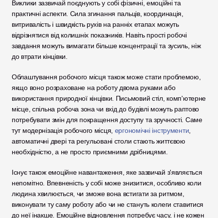
Виклики зазвичай поєднують у собі фізичні, емоційні та 
практичні аспекти. Сила згинання пальців, координація, 
витривалість і швидкість рухів на ранніх етапах можуть 
відрізнятися від колишніх показників. Навіть прості робочі 
завдання можуть вимагати більше концентрації та зусиль, ніж 
до втрати кінцівки.
Облаштування робочого місця також може стати проблемою, 
якщо воно розраховане на роботу двома руками або 
використання природної кінцівки. Письмовий стіл, комп'ютерне 
місце, спільна робоча зона чи вхід до будівлі можуть раптово 
потребувати змін для покращення доступу та зручності. Саме 
тут модернізація робочого місця, 
ергономічні інструменти
, 
автоматичні двері та регульовані столи стають життєвою 
необхідністю, а не просто приємними дрібницями.
Існує також емоційне навантаження, яке зазвичай з'являється 
непомітно. Впевненість у собі може знизитися, особливо коли 
людина хвилюється, чи зможе вона встигати за ритмом, 
виконувати ту саму роботу або чи не стануть колеги ставитися 
до неї інакше. Емоційне відновлення потребує часу, і не кожен 