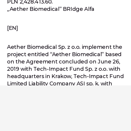
PLN 2,428.413.60.
„Aether Biomedical” BRIdge Alfa
[EN]
Aether Biomedical Sp. z o.o. implement the 
project entitled “Aether Biomedical” based 
on the Agreement concluded on June 26, 
2019 with Tech-Impact Fund Sp. z o.o. with 
headquarters in Krakow, Tech-Impact Fund 
Limited Liability Company ASI sp. k. with 
headquarters in Krakow and the National 
Center for Research and Development 
with headquarters in Warsaw, 
implements the project financed from the 
EU funds: Intelligent Development Operati
onal Program 2014-