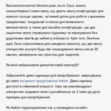
Високотехнологічні біонічні руки, як-от Zeus, мають 
налаштовувані схеми хвату, що дають змогу конфігурацію для 
кожного пальця окремо, чутливий дотик для роботи з крихкими 
предметами, поєднаний із силою для впевненого 
використання, а також дистанційну конфігурацію, що дає 
пацієнтам змогу отримувати підтримку та коригування без 
додаткових візитів до кабінету клініциста. Крім того, біонічна 
рука Zeus спроєктована для швидкого ремонту, що дає змогу 
клініцистам усунути будь-яке пошкодження менш ніж за 30 
хвилин, мінімізуючи час простою для пацієнтів.
Як мені забронювати демо/тестовий пристрій?
Забронюйте демо-одиницю для випробування, звернувшись 
до свого 
місцевого представника Aether
. Демо-одиниці 
доступні в обмеженій кількості, тому ми рекомендуємо 
клініцистам подавати запит щонайменше за 2 тижні до дати 
примірки для випробування.
Як Aether підтримуватиме нас у проведенні онлайн-