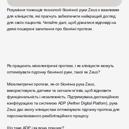
Розуміння тонкощів технології біонічної руки Zeus є важливим 
для клініцистів, які прагнуть забезпечити найкращий догляд 
для своїх пацієнтів. Читайте далі, щоб дізнатися відповіді на 
деякі поширені запитання про біонічні протези.
Як працюють міоелектричні протези, і як клініцисти можуть 
оптимізувати підгонку біонічної руки, такої як Zeus?
Міоелектричні протези, як-от біонічна рука Zeus, 
використовують датчики та сигнали м’язів, щоб відновити 
функціональність і незалежність. Підтримувана дистанційною 
конфігурацією та системою ADP (Aether Digital Platfom), рука 
Zeus дає змогу клініцистам оптимізувати підгонку протеза для 
персоналізованого реабілітаційного процесу.
Що таке ADP і як вона працює?