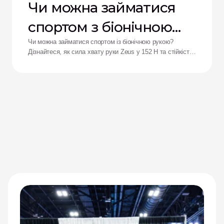
Чи можна займатися
спортом з біонічною
рукою?
Чи можна займатися спортом із біонічною рукою?
Дізнайтеся, як сила хвату руки Zeus у 152 Н та стійкість
до ударів переосмислюють результати для адаптивних
спортсменів.