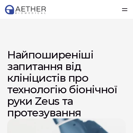
Найпоширеніші 
запитання від 
клініцистів про 
технологію біонічної 
руки Zeus та 
протезування