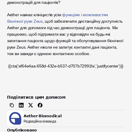
демонстрацій для пацієнтів?
Aether навчає клініцистів усім 
функціям і можливостям 
біонічної руки Zeus
, щоб забезпечити дистанційну доступність 
Aether для допомоги під час демонстрації для пацієнта. Ми 
працюємо, щоб підтримати вас у відповідях на будь-які 
запитання пацієнта щодо функцій та обслуговування біонічної 
руки Zeus. Aether ніколи не запитує контактні дані пацієнта, 
тож ви завжди є єдиною контактною особою.
 {{cta('ef64e4aa-658d-432e-b537-d707b72991fa','justifycenter')}}
Поділитися цим дописом
Aether Biomedical
Редакційна команда
Опубліковано