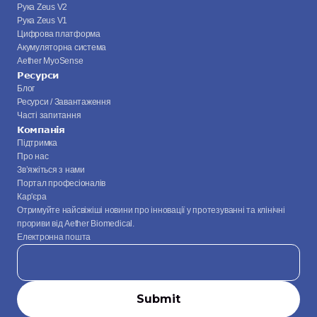
Рука Zeus V2
Рука Zeus V1
Цифрова платформа
Акумуляторна система
Aether MyoSense
Ресурси
Блог
Ресурси / Завантаження
Часті запитання
Компанія
Підтримка
Про нас
Зв’яжіться з нами
Портал професіоналів
Кар'єра
Отримуйте найсвіжіші новини про інновації у протезуванні та клінічні 
прориви від Aether Biomedical.
Електронна пошта