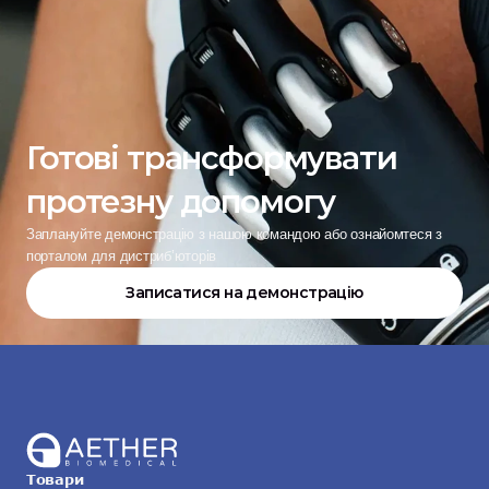
Готові трансформувати 
протезну допомогу
Заплануйте демонстрацію з нашою командою або ознайомтеся з 
порталом для дистриб’юторів
Записатися на демонстрацію
Товари