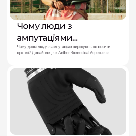
Чому люди з
ампутаціями
відмовляються від
Чому деякі люди з ампутацією вирішують не носити
протез? Дізнайтеся, як Aether Biomedical бореться з
протезів: рішення від
болем у гільзі, розряджанням батареї та втомою від
складного керування.
Aether