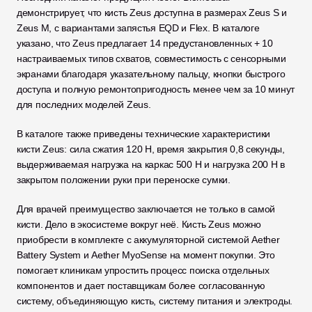
демонстрирует, что кисть Zeus доступна в размерах Zeus S и 
Zeus M, с вариантами запястья EQD и Flex. В каталоге 
указано, что Zeus предлагает 14 предустановленных + 10 
настраиваемых типов схватов, совместимость с сенсорными 
экранами благодаря указательному пальцу, кнопки быстрого 
доступа и полную ремонтопригодность менее чем за 10 минут 
для последних моделей Zeus.
В каталоге также приведены технические характеристики 
кисти Zeus: сила сжатия 120 Н, время закрытия 0,8 секунды, 
выдерживаемая нагрузка на каркас 500 Н и нагрузка 200 Н в 
закрытом положении руки при переноске сумки.
Для врачей преимущество заключается не только в самой 
кисти. Дело в экосистеме вокруг неё. Кисть Zeus можно 
приобрести в комплекте с аккумуляторной системой Aether 
Battery System и Aether MyoSense на момент покупки. Это 
помогает клиникам упростить процесс поиска отдельных 
компонентов и дает поставщикам более согласованную 
систему, объединяющую кисть, систему питания и электроды.