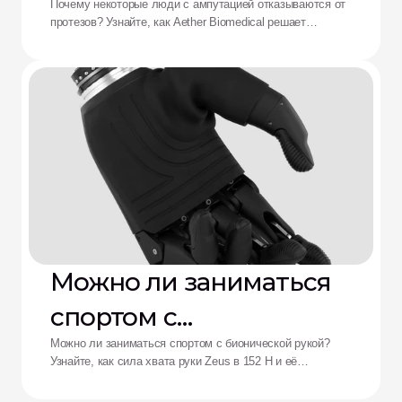
отказываются от
Почему некоторые люди с ампутацией отказываются от
протезов? Узнайте, как Aether Biomedical решает
протезов: решение от
проблемы боли в культеприемнике, разряда батареи и
утомления от сложного управления.
Aether
Можно ли заниматься
спортом с
бионической рукой?
Можно ли заниматься спортом с бионической рукой?
Узнайте, как сила хвата руки Zeus в 152 Н и её
ударопрочность переосмысливают возможности
адаптивных спортсменов.