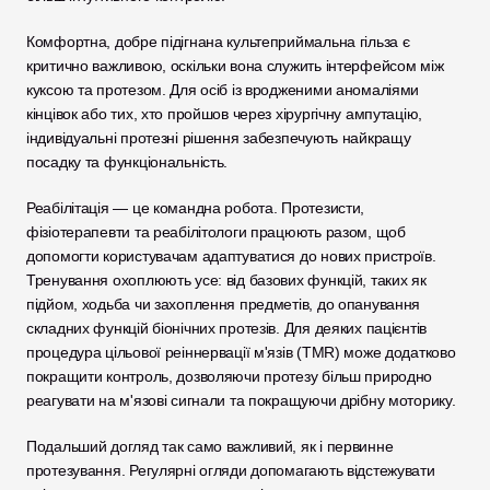
Комфортна, добре підігнана культеприймальна гільза є 
критично важливою, оскільки вона служить інтерфейсом між 
куксою та протезом. Для осіб із вродженими аномаліями 
кінцівок або тих, хто пройшов через хірургічну ампутацію, 
індивідуальні протезні рішення забезпечують найкращу 
посадку та функціональність.
Реабілітація — це командна робота. Протезисти, 
фізіотерапевти та реабілітологи працюють разом, щоб 
допомогти користувачам адаптуватися до нових пристроїв. 
Тренування охоплюють усе: від базових функцій, таких як 
підйом, ходьба чи захоплення предметів, до опанування 
складних функцій біонічних протезів. Для деяких пацієнтів 
процедура цільової реіннервації м'язів (TMR) може додатково 
покращити контроль, дозволяючи протезу більш природно 
реагувати на м'язові сигнали та покращуючи дрібну моторику.
Подальший догляд так само важливий, як і первинне 
протезування. Регулярні огляди допомагають відстежувати 