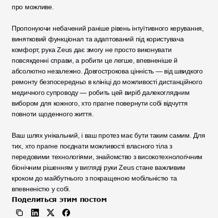
про можливе.
Пропонуючи небачений раніше рівень інтуїтивного керування, 
винятковий функціонал та адаптований під користувача 
комфорт, рука Zeus дає змогу не просто виконувати 
повсякденні справи, а робити це легше, впевненіше й 
абсолютно незалежно. Довгострокова цінність — від швидкого 
ремонту безпосередньо в клініці до можливості дистанційного 
медичного супроводу — робить цей виріб далекоглядним 
вибором для кожного, хто прагне повернути собі відчуття 
повноти щоденного життя.
Ваш шлях унікальний, і ваш протез має бути таким самим. Для 
тих, хто прагне поєднати можливості власного тіла з 
передовими технологіями, знайомство з високотехнологічним 
біонічним рішенням у вигляді руки Zeus стане важливим 
кроком до майбутнього з покращеною мобільністю та 
впевненістю у собі.
Поделиться этим постом