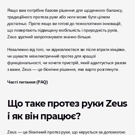
Якщо вам потрібне базове рішення для щоденного балансу, 
традиційного протеза руки або ноги може бути цілком 
достатньо. Проте якщо ви готові до технологічних інновацій, 
що повертають підвищену мобільність і природність рухів, 
Zeus здатний запропонувати значно більше.
Незалежно від того, чи відновлюєтеся ви після втрати кінцівки, 
чи шукаєте міоелектричний протез для кращої 
функціональності, чи хочете пристрій, який адаптується разом 
з вами, Zeus — це біонічне рішення, яке варто розглянути. 
Часті питання (FAQ)
Що таке протез руки Zeus 
і як він працює?
Zeus — це біонічний протез руки, що керується за допомогою 