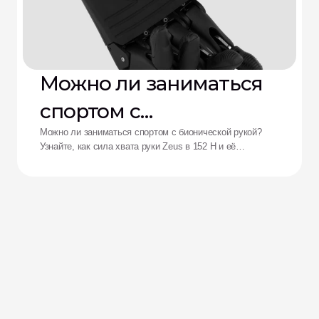
Можно ли заниматься
спортом с
бионической рукой?
Можно ли заниматься спортом с бионической рукой?
Узнайте, как сила хвата руки Zeus в 152 Н и её
ударопрочность переосмысливают возможности
адаптивных спортсменов.