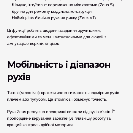
Швидке, інтуїтивне перемикання між хватами (Zeus S)
Зручна для ремонту модульна конструкція
Найміцніша біонічна рука на ринку (Zeus V1)
Ці функції роблять щоденні завдання зручнішими, 
ефективнішими та менш виснажливими для людей з 
ампутацією верхніх кінцівок.
Мобільність і діапазон 
рухів
Тягові (механічні) протези часто вимагають надмірних рухів 
плечем або тулубом. Це втомлює і обмежує точність.
Рука Zeus реагує на електричні сигнали від рухів м'язів. Її 
пропорційне керування забезпечує плавнішу роботу та 
кращий контроль дрібної моторики.