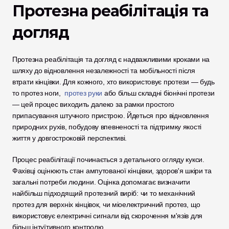
Протезна реабілітація та 
догляд
Протезна реабілітація та догляд є надважливими кроками на 
шляху до відновлення незалежності та мобільності після 
втрати кінцівки. Для кожного, хто використовує протези — будь 
то протез ноги, 
 протез руки
 або більш складні біонічні протези 
— цей процес виходить далеко за рамки простого 
припасування штучного пристрою. Йдеться про відновлення 
природних рухів, побудову впевненості та підтримку якості 
життя у довгостроковій перспективі.
Процес реабілітації починається з детального огляду кукси. 
Фахівці оцінюють стан ампутованої кінцівки, здоров'я шкіри та 
загальні потреби людини. Оцінка допомагає визначити 
найбільш підходящий протезний виріб: чи то механічний 
протез для верхніх кінцівок, чи міоелектричний протез, що 
використовує електричні сигнали від скорочення м'язів для 
більш інтуїтивного контролю.