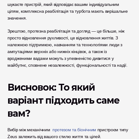
шукаєте пристрій, який відповідає вашим індивідуальним 
цілям, комплексна реабілітація та турбота мають вирішальне 
значення.
Зрештою, протезна реабілітація та догляд — це більше, ніж 
просто відновлення рухливості, це відновлення життів. З 
належною підтримкою, навчанням та технологіями люди з 
ампутаціями верхніх або нижніх кінцівок, а також із 
вродженими вадами можуть з упевненістю дивитися у 
майбутнє, сповнене незалежності, функціональності та надії.
Висновок: То який 
варіант підходить саме 
вам?
Вибір між механічним 
 протезом та біонічним
 пристроєм типу 
Zeus залежить від вашого стилю життя та цілей.