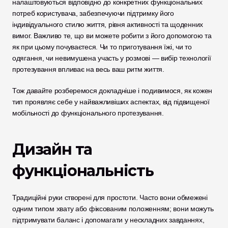
налаштовуються відповідно до конкретних функціональних 
потреб користувача, забезпечуючи підтримку його 
індивідуального стилю життя, рівня активності та щоденних 
вимог. Важливо те, що ви можете робити з його допомогою та 
як при цьому почуваєтеся. Чи то приготування їжі, чи то 
одягання, чи невимушена участь у розмові — вибір технології 
протезування впливає на весь ваш ритм життя.
Тож давайте розберемося докладніше і подивимося, як кожен 
тип проявляє себе у найважливіших аспектах, від підвищеної 
мобільності до функціонального протезування.
Дизайн та 
функціональність
Традиційні руки створені для простоти. Часто вони обмежені 
одним типом хвату або фіксованим положенням; вони можуть 
підтримувати баланс і допомагати у нескладних завданнях, 