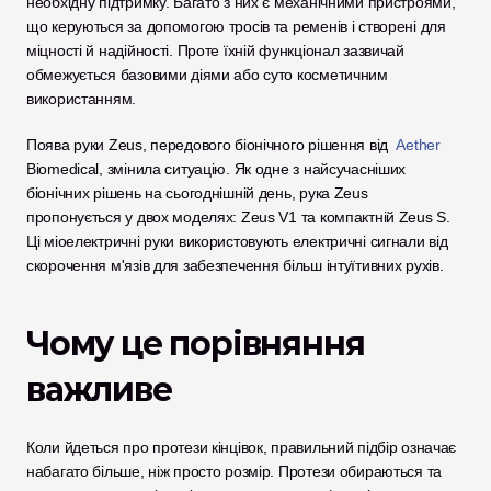
необхідну підтримку. Багато з них є механічними пристроями, 
що керуються за допомогою тросів та ременів і створені для 
міцності й надійності. Проте їхній функціонал зазвичай 
обмежується базовими діями або суто косметичним 
використанням.
Поява руки Zeus, передового біонічного рішення від 
 Aether
Biomedical, змінила ситуацію. Як одне з найсучасніших 
біонічних рішень на сьогоднішній день, рука Zeus 
пропонується у двох моделях: Zeus V1 та компактній Zeus S. 
Ці міоелектричні руки використовують електричні сигнали від 
скорочення м'язів для забезпечення більш інтуїтивних рухів.
Чому це порівняння 
важливе
Коли йдеться про протези кінцівок, правильний підбір означає 
набагато більше, ніж просто розмір. Протези обираються та 