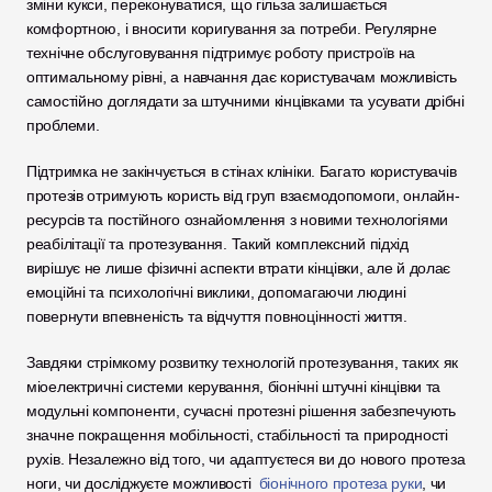
зміни кукси, переконуватися, що гільза залишається 
комфортною, і вносити коригування за потреби. Регулярне 
технічне обслуговування підтримує роботу пристроїв на 
оптимальному рівні, а навчання дає користувачам можливість 
самостійно доглядати за штучними кінцівками та усувати дрібні 
проблеми.
Підтримка не закінчується в стінах клініки. Багато користувачів 
протезів отримують користь від груп взаємодопомоги, онлайн-
ресурсів та постійного ознайомлення з новими технологіями 
реабілітації та протезування. Такий комплексний підхід 
вирішує не лише фізичні аспекти втрати кінцівки, але й долає 
емоційні та психологічні виклики, допомагаючи людині 
повернути впевненість та відчуття повноцінності життя.
Завдяки стрімкому розвитку технологій протезування, таких як 
міоелектричні системи керування, біонічні штучні кінцівки та 
модульні компоненти, сучасні протезні рішення забезпечують 
значне покращення мобільності, стабільності та природності 
рухів. Незалежно від того, чи адаптуєтеся ви до нового протеза 
ноги, чи досліджуєте можливості 
 біонічного протеза руки
, чи 