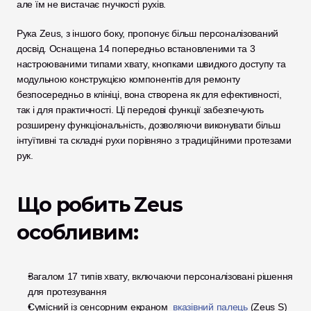
але їм не вистачає гнучкості рухів.
Рука Zeus, з іншого боку, пропонує більш персоналізований 
досвід. Оснащена 14 попередньо встановленими та 3 
настроюваними типами хвату, кнопками швидкого доступу та 
модульною конструкцією компонентів для ремонту 
безпосередньо в клініці, вона створена як для ефективності, 
так і для практичності. Ці передові функції забезпечують 
розширену функціональність, дозволяючи виконувати більш 
інтуїтивні та складні рухи порівняно з традиційними протезами 
рук.
Що робить Zeus 
особливим:
Загалом 17 типів хвату, включаючи персоналізовані рішення 
для протезування
Сумісний із сенсорним екраном 
 вказівний палець
 (Zeus S)