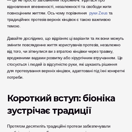
— це не просто заповнення порожнечі. Йдеться про 
відновлення впевненості, незалежності та свободи жити 
повноцінним життям. Ось чому порівняння 
 руки Zeus
 та 
традиційних протезів верхніх кінцівок є такою важливою 
темою.
Давайте дослідимо, що відрізняє ці варіанти та як вони можуть 
змінити повсякденне життя користувачів протезів, незалежно 
від того, чи зіткнулися ви з втратою кінцівки через травму, 
вродженими вадами розвитку або хірургічним втручанням. Це 
стосується і людей із відсутністю руки, які шукають рішення 
для протезування верхніх кінцівок, адаптовані під їхні конкретні 
потреби.
Короткий вступ: біоніка 
зустрічає традиції
Протягом десятиліть традиційні протези забезпечували 