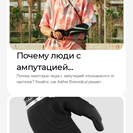
Почему люди с
ампутацией
отказываются от
Почему некоторые люди с ампутацией отказываются от
протезов? Узнайте, как Aether Biomedical решает
протезов: решение от
проблемы боли в культеприемнике, разряда батареи и
утомления от сложного управления.
Aether