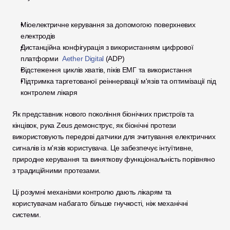
Міоелектричне керування за допомогою поверхневих 
електродів
Дистанційна конфігурація з використанням цифрової 
платформи 
 Aether Digital
 (ADP)
Відстеження циклів хватів, піків ЕМГ та використання
Підтримка таргетованої реіннервації м'язів та оптимізації під 
контролем лікаря
Як представник нового покоління біонічних пристроїв та 
кінцівок, рука Zeus демонструє, як біонічні протези 
використовують передові датчики для зчитування електричних 
сигналів із м'язів користувача. Це забезпечує інтуїтивне, 
природне керування та виняткову функціональність порівняно 
з традиційними протезами.
Ці розумні механізми контролю дають лікарям та 
користувачам набагато більше гнучкості, ніж механічні 
системи.